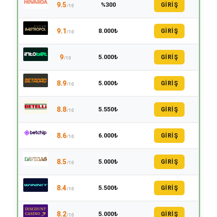
9.5
%300
GİRİŞ
/10
9.1
8.000₺
GİRİŞ
/10
9
5.000₺
GİRİŞ
/10
8.9
5.000₺
GİRİŞ
/10
8.8
5.550₺
GİRİŞ
/10
8.6
6.000₺
GİRİŞ
/10
8.5
5.000₺
GİRİŞ
/10
8.4
5.500₺
GİRİŞ
/10
8.2
5.000₺
GİRİŞ
/10