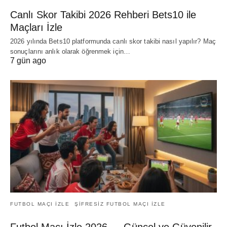
Canlı Skor Takibi 2026 Rehberi Bets10 ile
Maçları İzle
2026 yılında Bets10 platformunda canlı skor takibi nasıl yapılır? Maç
sonuçlarını anlık olarak öğrenmek için…
7 gün ago
FUTBOL MAÇI IZLE
ŞIFRESIZ FUTBOL MAÇI IZLE