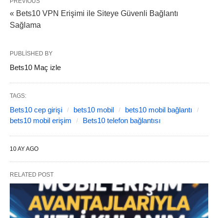
PREVIOUS
« Bets10 VPN Erişimi ile Siteye Güvenli Bağlantı
Sağlama
PUBLISHED BY
Bets10 Maç izle
TAGS:
Bets10 cep girişi
bets10 mobil
bets10 mobil bağlantı
bets10 mobil erişim
Bets10 telefon bağlantısı
10 AY AGO
RELATED POST