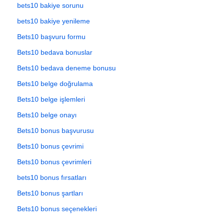
bets10 bakiye sorunu
bets10 bakiye yenileme
Bets10 başvuru formu
Bets10 bedava bonuslar
Bets10 bedava deneme bonusu
Bets10 belge doğrulama
Bets10 belge işlemleri
Bets10 belge onayı
Bets10 bonus başvurusu
Bets10 bonus çevrimi
Bets10 bonus çevrimleri
bets10 bonus fırsatları
Bets10 bonus şartları
Bets10 bonus seçenekleri