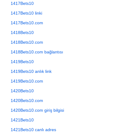
1417Bets10
1417Bets10 linki
1417Bets10.com
1418Bets10
1418Bets10.com
1418Bets10.com bağlantısı
1419Bets10
1419Bets10 anlık link
1419Bets10.com
1420Bets10
1420Bets10.com
1420Bets10.com giriş bilgisi
1421Bets10
1421Bets10 canlı adres