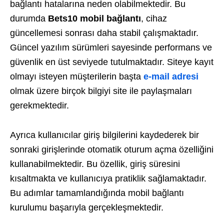
bağlantı hatalarına neden olabilmektedir. Bu
durumda
Bets10 mobil bağlantı
, cihaz
güncellemesi sonrası daha stabil çalışmaktadır.
Güncel yazılım sürümleri sayesinde performans ve
güvenlik en üst seviyede tutulmaktadır.
Siteye kayıt
olmayı isteyen müşterilerin başta
e-mail adresi
olmak üzere birçok bilgiyi site ile paylaşmaları
gerekmektedir.
Ayrıca kullanıcılar giriş bilgilerini kaydederek bir
sonraki girişlerinde otomatik oturum açma özelliğini
kullanabilmektedir. Bu özellik, giriş süresini
kısaltmakta ve kullanıcıya pratiklik sağlamaktadır.
Bu adımlar tamamlandığında mobil bağlantı
kurulumu başarıyla gerçekleşmektedir.