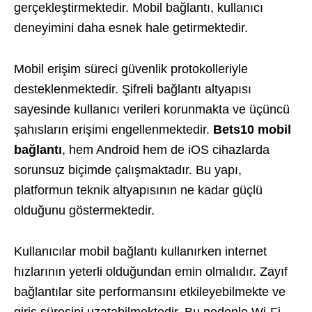
gerçekleştirmektedir. Mobil bağlantı, kullanıcı
deneyimini daha esnek hale getirmektedir.
Mobil erişim süreci güvenlik protokolleriyle
desteklenmektedir. Şifreli bağlantı altyapısı
sayesinde kullanıcı verileri korunmakta ve üçüncü
şahısların erişimi engellenmektedir.
Bets10 mobil
bağlantı
, hem Android hem de iOS cihazlarda
sorunsuz biçimde çalışmaktadır. Bu yapı,
platformun teknik altyapısının ne kadar güçlü
olduğunu göstermektedir.
Kullanıcılar mobil bağlantı kullanırken internet
hızlarının yeterli olduğundan emin olmalıdır. Zayıf
bağlantılar site performansını etkileyebilmekte ve