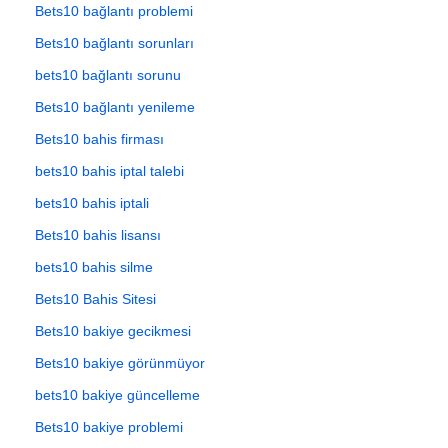
Bets10 bağlantı problemi
Bets10 bağlantı sorunları
bets10 bağlantı sorunu
Bets10 bağlantı yenileme
Bets10 bahis firması
bets10 bahis iptal talebi
bets10 bahis iptali
Bets10 bahis lisansı
bets10 bahis silme
Bets10 Bahis Sitesi
Bets10 bakiye gecikmesi
Bets10 bakiye görünmüyor
bets10 bakiye güncelleme
Bets10 bakiye problemi