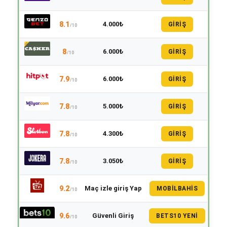
8.1
4.000₺
GİRİŞ
/10
8
6.000₺
GİRİŞ
/10
7.9
6.000₺
GİRİŞ
/10
7.8
5.000₺
GİRİŞ
/10
7.8
4.300₺
GİRİŞ
/10
7.8
3.050₺
GİRİŞ
/10
9.2
Maç izle giriş Yap
MOBILBAHIS
/10
9.6
Güvenli Giriş
BETS10 YENI
/10