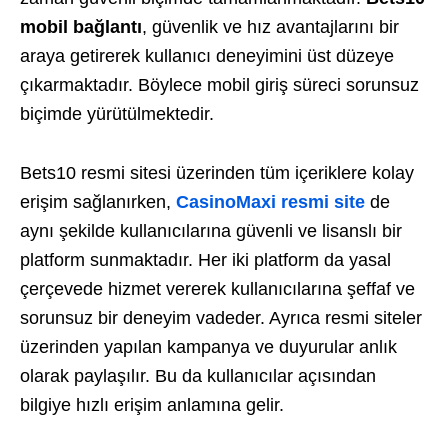
mobil bağlantı
, güvenlik ve hız avantajlarını bir
araya getirerek kullanıcı deneyimini üst düzeye
çıkarmaktadır. Böylece mobil giriş süreci sorunsuz
biçimde yürütülmektedir.
Bets10 resmi sitesi üzerinden tüm içeriklere kolay
erişim sağlanırken,
CasinoMaxi resmi site
de
aynı şekilde kullanıcılarına güvenli ve lisanslı bir
platform sunmaktadır. Her iki platform da yasal
çerçevede hizmet vererek kullanıcılarına şeffaf ve
sorunsuz bir deneyim vadeder. Ayrıca resmi siteler
üzerinden yapılan kampanya ve duyurular anlık
olarak paylaşılır. Bu da kullanıcılar açısından
bilgiye hızlı erişim anlamına gelir.