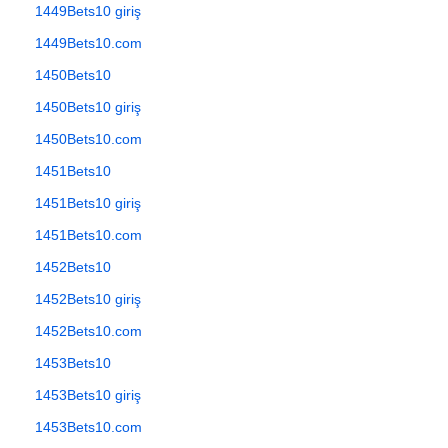
1449Bets10 giriş
1449Bets10.com
1450Bets10
1450Bets10 giriş
1450Bets10.com
1451Bets10
1451Bets10 giriş
1451Bets10.com
1452Bets10
1452Bets10 giriş
1452Bets10.com
1453Bets10
1453Bets10 giriş
1453Bets10.com