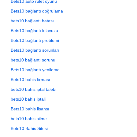
Bets10 auto rulet oyunu
Bets10 bağlantı doğrulama
bets10 bağlantı hatası
Bets10 bağlantı kılavuzu
Bets10 bağlantı problemi
Bets10 bağlantı sorunları
bets10 bağlantı sorunu
Bets10 bağlantı yenileme
Bets10 bahis firması
bets10 bahis iptal talebi
bets10 bahis iptali
Bets10 bahis lisansı
bets10 bahis silme
Bets10 Bahis Sitesi