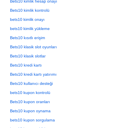
Bets10 kimlik hesap onayı
Bets10 kimlik kontrolü
bets10 kimlik onayı
bets10 kimlik yükleme
Bets10 kısıtlı erişim
Bets10 klasik slot oyunları
Bets10 klasik slotlar
Bets10 kredi kartı
Bets10 kredi kartı yatırımı
Bets10 kullanıcı desteği
bets10 kupon kontrolü
Bets10 kupon oranları
Bets10 kupon oynama
bets10 kupon sorgulama