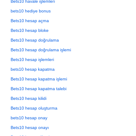
Bets10 havale işlemleri
bets10 hediye bonus
Bets10 hesap açma
Bets10 hesap bloke
Bets10 hesap doğrulama
Bets10 hesap doğrulama işlemi
Bets10 hesap işlemleri
bets10 hesap kapatma
Bets10 hesap kapatma işlemi
Bets10 hesap kapatma talebi
Bets10 hesap kilidi
Bets10 hesap oluşturma
bets10 hesap onay
Bets10 hesap onayı