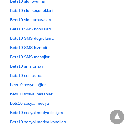
Bets10 slot oyunları
Bets10 slot seçenekleri
Bets10 slot turnuvaları
Bets10 SMS bonusları
Bets10 SMS doğrulama
Bets10 SMS hizmeti
Bets10 SMS mesajlar
Bets10 sms onayı
Bets10 son adres
bets10 sosyal ağlar
bets10 sosyal hesaplar
bets10 sosyal medya
Bets10 sosyal medya iletişim
Bets10 sosyal medya kanalları