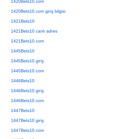
1420Bets10.com
1420Bets10.com giriş bilgisi
1421Bets10
1421Bets10 canlı adres
1421Bets10.com
1445Bets10
1445Bets10 giriş
1445Bets10.com
1446Bets10
1446Bets10 giriş
1446Bets10.com
1447Bets10
1447Bets10 giriş
1447Bets10.com