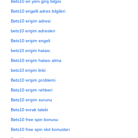
Bets10 en yeni giriş bilgisi
Bets10 engelli adres bilgileri
Bets10 erişim adresi
bets10 erişim adresleri
Bets10 erişim engeli
bets10 erişim hatası
Bets10 erişim hatası alma
bets10 erişim linki
Bets10 erişim problemi
Bets10 erişim rehberi
Bets10 erişim sorunu
Bets10 evrak talebi
Bets10 free spin bonusu
Bets10 free spin slot bonusları