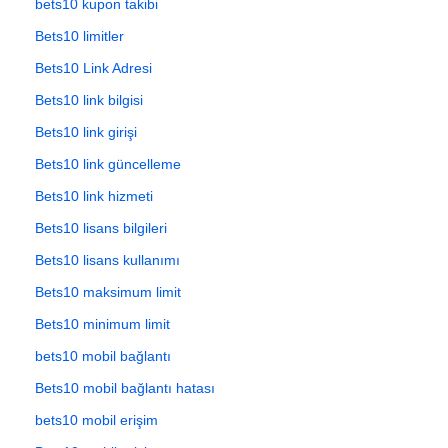
bets10 kupon takibi
Bets10 limitler
Bets10 Link Adresi
Bets10 link bilgisi
Bets10 link girişi
Bets10 link güncelleme
Bets10 link hizmeti
Bets10 lisans bilgileri
Bets10 lisans kullanımı
Bets10 maksimum limit
Bets10 minimum limit
bets10 mobil bağlantı
Bets10 mobil bağlantı hatası
bets10 mobil erişim