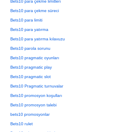
Bets10 para çekme limitleri
Bets10 para çekme süreci
Bets10 para limiti
Bets10 para yatırma
Bets10 para yatırma kılavuzu
Bets10 parola sorunu
Bets10 pragmatic oyunları
Bets10 pragmatic play
Bets10 pragmatic slot
Bets10 Pragmatic turnuvalar
Bets10 promosyon koşulları
Bets10 promosyon talebi
bets10 promosyonlar
Bets10 rulet