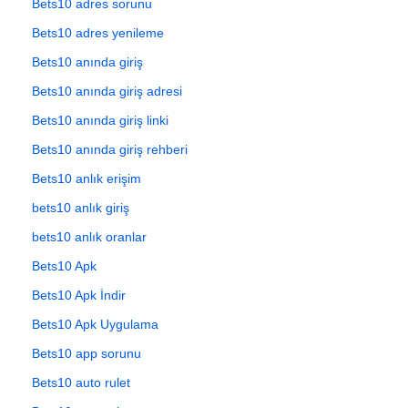
Bets10 adres sorunu
Bets10 adres yenileme
Bets10 anında giriş
Bets10 anında giriş adresi
Bets10 anında giriş linki
Bets10 anında giriş rehberi
Bets10 anlık erişim
bets10 anlık giriş
bets10 anlık oranlar
Bets10 Apk
Bets10 Apk İndir
Bets10 Apk Uygulama
Bets10 app sorunu
Bets10 auto rulet