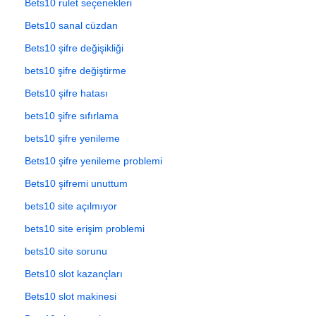
Bets10 rulet seçenekleri
Bets10 sanal cüzdan
Bets10 şifre değişikliği
bets10 şifre değiştirme
Bets10 şifre hatası
bets10 şifre sıfırlama
bets10 şifre yenileme
Bets10 şifre yenileme problemi
Bets10 şifremi unuttum
bets10 site açılmıyor
bets10 site erişim problemi
bets10 site sorunu
Bets10 slot kazançları
Bets10 slot makinesi