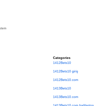
istem
Categories
1412Bets10
1412Bets10 giriş
1412Bets10.com
1413Bets10
1413Bets10.com
1413Bets10.com bağlantısı