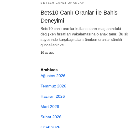
BETS10 CANLI ORANLAR
Bets10 Canlı Oranlar İle Bahis
Deneyimi
Bets10 canlı oranlar kullanıcıların maç anındaki
değişken fırsatları yakalamasına olanak tanır. Bu s
sayesinde karşılaşmalar sürerken oranlar sürekli
güncellenir ve…
10 ay ago
Archives
Ağustos 2026
Temmuz 2026
Haziran 2026
Mart 2026
Şubat 2026
Ocak 2026