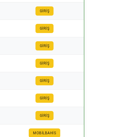
GİRİŞ
GİRİŞ
GİRİŞ
GİRİŞ
GİRİŞ
GİRİŞ
GİRİŞ
MOBILBAHIS