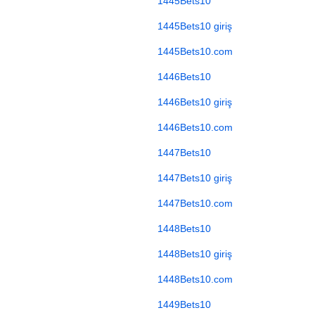
1445Bets10
1445Bets10 giriş
1445Bets10.com
1446Bets10
1446Bets10 giriş
1446Bets10.com
1447Bets10
1447Bets10 giriş
1447Bets10.com
1448Bets10
1448Bets10 giriş
1448Bets10.com
1449Bets10