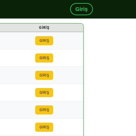
Giriş
GIRIŞ
GİRİŞ
GİRİŞ
GİRİŞ
GİRİŞ
GİRİŞ
GİRİŞ