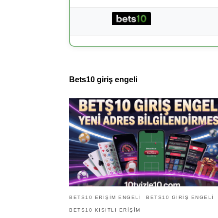
Bets10 giriş engeli
BETS10 ERIŞIM ENGELI
BETS10 GIRIŞ ENGELI
BETS10 KISITLI ERIŞIM