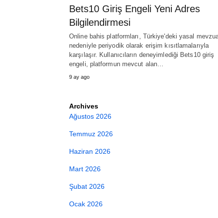
Bets10 Giriş Engeli Yeni Adres
Bilgilendirmesi
Online bahis platformları, Türkiye'deki yasal mevzua
nedeniyle periyodik olarak erişim kısıtlamalarıyla
karşılaşır. Kullanıcıların deneyimlediği Bets10 giriş
engeli, platformun mevcut alan…
9 ay ago
Archives
Ağustos 2026
Temmuz 2026
Haziran 2026
Mart 2026
Şubat 2026
Ocak 2026