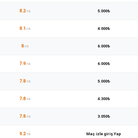
8.2
5.000₺
/10
8.1
4.000₺
/10
8
6.000₺
/10
7.9
6.000₺
/10
7.8
5.000₺
/10
7.8
4.300₺
/10
7.8
3.050₺
/10
9.2
Maç izle giriş Yap
/10