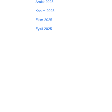
Aralık 2025
Kasım 2025
Ekim 2025
Eylül 2025