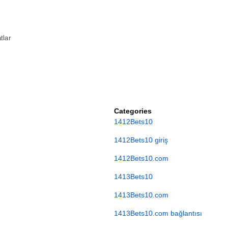
tlar
Categories
1412Bets10
1412Bets10 giriş
1412Bets10.com
1413Bets10
1413Bets10.com
1413Bets10.com bağlantısı