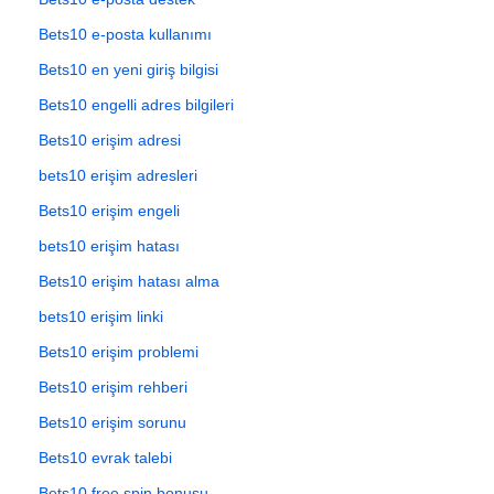
Bets10 e-posta kullanımı
Bets10 en yeni giriş bilgisi
Bets10 engelli adres bilgileri
Bets10 erişim adresi
bets10 erişim adresleri
Bets10 erişim engeli
bets10 erişim hatası
Bets10 erişim hatası alma
bets10 erişim linki
Bets10 erişim problemi
Bets10 erişim rehberi
Bets10 erişim sorunu
Bets10 evrak talebi
Bets10 free spin bonusu