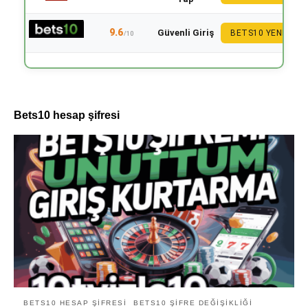
9.6
Güvenli Giriş
BETS10 YENI
/10
Bets10 hesap şifresi
BETS10 HESAP ŞIFRESI
BETS10 ŞIFRE DEĞIŞIKLIĞI