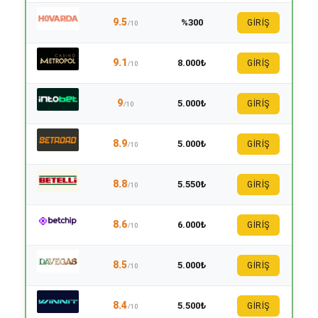
9.5
%300
GİRİŞ
/10
9.1
8.000₺
GİRİŞ
/10
9
5.000₺
GİRİŞ
/10
8.9
5.000₺
GİRİŞ
/10
8.8
5.550₺
GİRİŞ
/10
8.6
6.000₺
GİRİŞ
/10
8.5
5.000₺
GİRİŞ
/10
8.4
5.500₺
GİRİŞ
/10