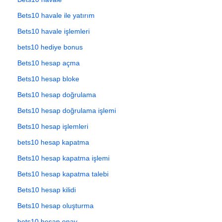
Bets10 havale ile yatırım
Bets10 havale işlemleri
bets10 hediye bonus
Bets10 hesap açma
Bets10 hesap bloke
Bets10 hesap doğrulama
Bets10 hesap doğrulama işlemi
Bets10 hesap işlemleri
bets10 hesap kapatma
Bets10 hesap kapatma işlemi
Bets10 hesap kapatma talebi
Bets10 hesap kilidi
Bets10 hesap oluşturma
bets10 hesap onay