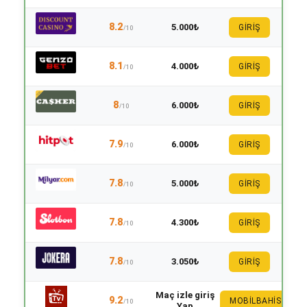
8.2
5.000₺
GİRİŞ
/10
8.1
4.000₺
GİRİŞ
/10
8
6.000₺
GİRİŞ
/10
7.9
6.000₺
GİRİŞ
/10
7.8
5.000₺
GİRİŞ
/10
7.8
4.300₺
GİRİŞ
/10
7.8
3.050₺
GİRİŞ
/10
Maç izle giriş
9.2
MOBILBAHIS
/10
Yap