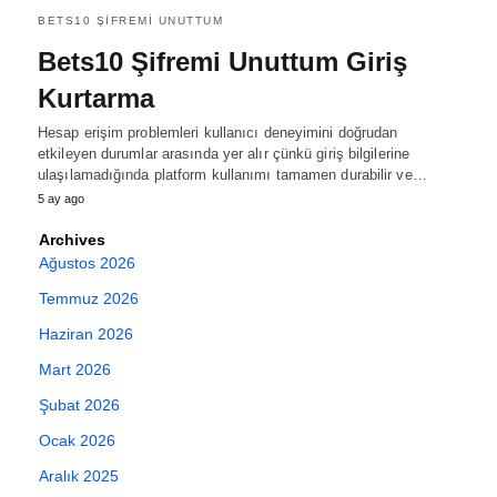
BETS10 ŞIFREMI UNUTTUM
Bets10 Şifremi Unuttum Giriş
Kurtarma
Hesap erişim problemleri kullanıcı deneyimini doğrudan
etkileyen durumlar arasında yer alır çünkü giriş bilgilerine
ulaşılamadığında platform kullanımı tamamen durabilir ve…
5 ay ago
Archives
Ağustos 2026
Temmuz 2026
Haziran 2026
Mart 2026
Şubat 2026
Ocak 2026
Aralık 2025