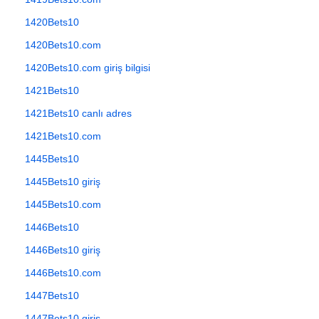
1420Bets10
1420Bets10.com
1420Bets10.com giriş bilgisi
1421Bets10
1421Bets10 canlı adres
1421Bets10.com
1445Bets10
1445Bets10 giriş
1445Bets10.com
1446Bets10
1446Bets10 giriş
1446Bets10.com
1447Bets10
1447Bets10 giriş