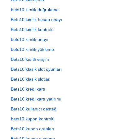
bets10 kimlik doğrulama
Bets10 kimlik hesap onayı
Bets10 kimlik kontrolü
bets10 kimlik onayı
bets10 kimlik yükleme
Bets10 kısıtlı erişim
Bets10 klasik slot oyunları
Bets10 klasik slotlar
Bets10 kredi kartı
Bets10 kredi kartı yatırımı
Bets10 kullanıcı desteği
bets10 kupon kontrolü
Bets10 kupon oranları
Bets10 kupon oynama