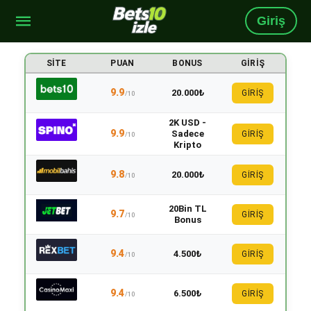
Giriş
SITE
PUAN
BONUS
GIRIŞ
9.9
20.000₺
GİRİŞ
/10
2K USD -
9.9
Sadece
GİRİŞ
/10
Kripto
9.8
20.000₺
GİRİŞ
/10
20Bin TL
9.7
GİRİŞ
/10
Bonus
9.4
4.500₺
GİRİŞ
/10
9.4
6.500₺
GİRİŞ
/10