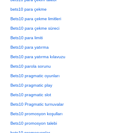
bets10 para çekme
Bets10 para çekme limitleri
Bets10 para çekme süreci
Bets10 para limiti
Bets10 para yatırma
Bets10 para yatırma kılavuzu
Bets10 parola sorunu
Bets10 pragmatic oyunları
Bets10 pragmatic play
Bets10 pragmatic slot
Bets10 Pragmatic turnuvalar
Bets10 promosyon koşulları
Bets10 promosyon talebi
bets10 promosyonlar