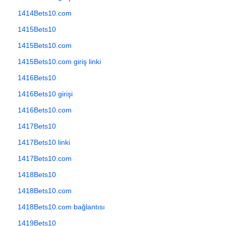
1414Bets10.com
1415Bets10
1415Bets10.com
1415Bets10.com giriş linki
1416Bets10
1416Bets10 girişi
1416Bets10.com
1417Bets10
1417Bets10 linki
1417Bets10.com
1418Bets10
1418Bets10.com
1418Bets10.com bağlantısı
1419Bets10