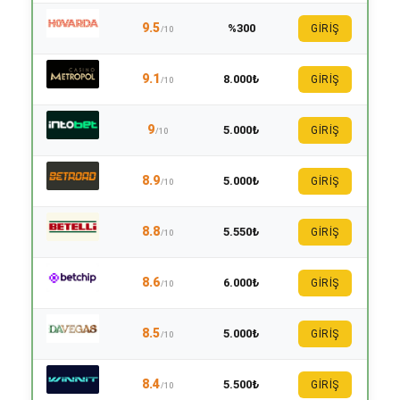
9.5
%300
GİRİŞ
/10
9.1
8.000₺
GİRİŞ
/10
9
5.000₺
GİRİŞ
/10
8.9
5.000₺
GİRİŞ
/10
8.8
5.550₺
GİRİŞ
/10
8.6
6.000₺
GİRİŞ
/10
8.5
5.000₺
GİRİŞ
/10
8.4
5.500₺
GİRİŞ
/10