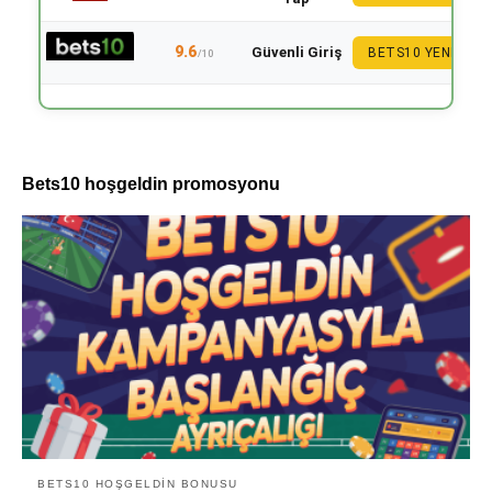
9.6
Güvenli Giriş
BETS10 YENI
/10
Bets10 hoşgeldin promosyonu
BETS10 HOŞGELDIN BONUSU