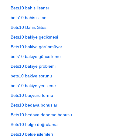
Bets10 bahis lisansı
bets10 bahis silme
Bets10 Bahis Sitesi
Bets10 bakiye gecikmesi
Bets10 bakiye görünmüyor
bets10 bakiye güncelleme
Bets10 bakiye problemi
bets10 bakiye sorunu
bets10 bakiye yenileme
Bets10 başvuru formu
Bets10 bedava bonuslar
Bets10 bedava deneme bonusu
Bets10 belge doğrulama
Bets10 belge işlemleri