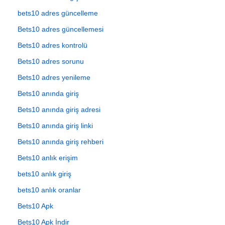
bets10 adres güncelleme
Bets10 adres güncellemesi
Bets10 adres kontrolü
Bets10 adres sorunu
Bets10 adres yenileme
Bets10 anında giriş
Bets10 anında giriş adresi
Bets10 anında giriş linki
Bets10 anında giriş rehberi
Bets10 anlık erişim
bets10 anlık giriş
bets10 anlık oranlar
Bets10 Apk
Bets10 Apk İndir