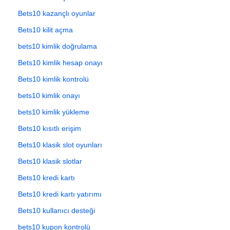
Bets10 kazançlı oyunlar
Bets10 kilit açma
bets10 kimlik doğrulama
Bets10 kimlik hesap onayı
Bets10 kimlik kontrolü
bets10 kimlik onayı
bets10 kimlik yükleme
Bets10 kısıtlı erişim
Bets10 klasik slot oyunları
Bets10 klasik slotlar
Bets10 kredi kartı
Bets10 kredi kartı yatırımı
Bets10 kullanıcı desteği
bets10 kupon kontrolü