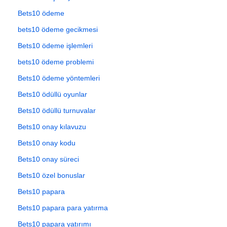
Bets10 ödeme
bets10 ödeme gecikmesi
Bets10 ödeme işlemleri
bets10 ödeme problemi
Bets10 ödeme yöntemleri
Bets10 ödüllü oyunlar
Bets10 ödüllü turnuvalar
Bets10 onay kılavuzu
Bets10 onay kodu
Bets10 onay süreci
Bets10 özel bonuslar
Bets10 papara
Bets10 papara para yatırma
Bets10 papara yatırımı