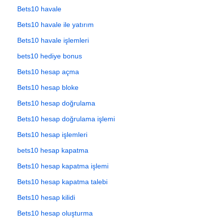
Bets10 havale
Bets10 havale ile yatırım
Bets10 havale işlemleri
bets10 hediye bonus
Bets10 hesap açma
Bets10 hesap bloke
Bets10 hesap doğrulama
Bets10 hesap doğrulama işlemi
Bets10 hesap işlemleri
bets10 hesap kapatma
Bets10 hesap kapatma işlemi
Bets10 hesap kapatma talebi
Bets10 hesap kilidi
Bets10 hesap oluşturma