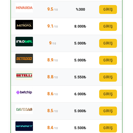
9.5
%300
GİRİŞ
/10
9.1
8.000₺
GİRİŞ
/10
9
5.000₺
GİRİŞ
/10
8.9
5.000₺
GİRİŞ
/10
8.8
5.550₺
GİRİŞ
/10
8.6
6.000₺
GİRİŞ
/10
8.5
5.000₺
GİRİŞ
/10
8.4
5.500₺
GİRİŞ
/10