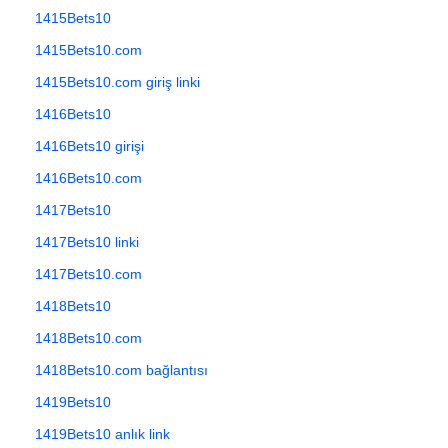
1415Bets10
1415Bets10.com
1415Bets10.com giriş linki
1416Bets10
1416Bets10 girişi
1416Bets10.com
1417Bets10
1417Bets10 linki
1417Bets10.com
1418Bets10
1418Bets10.com
1418Bets10.com bağlantısı
1419Bets10
1419Bets10 anlık link