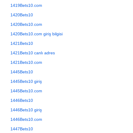
1419Bets10.com
1420Bets10
1420Bets10.com
1420Bets10.com giriş bilgisi
1421Bets10
1421Bets10 canlı adres
1421Bets10.com
1445Bets10
1445Bets10 giriş
1445Bets10.com
1446Bets10
1446Bets10 giriş
1446Bets10.com
1447Bets10