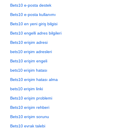
Bets10 e-posta destek
Bets10 e-posta kullanımı
Bets10 en yeni giriş bilgisi
Bets10 engelli adres bilgileri
Bets10 erişim adresi
bets10 erişim adresleri
Bets10 erişim engeli
bets10 erişim hatası
Bets10 erişim hatası alma
bets10 erişim linki
Bets10 erişim problemi
Bets10 erişim rehberi
Bets10 erişim sorunu
Bets10 evrak talebi