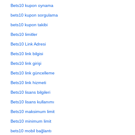
Bets10 kupon oynama
bets10 kupon sorgulama
bets10 kupon takibi
Bets10 limitler
Bets10 Link Adresi
Bets10 link bilgisi
Bets10 link girişi
Bets10 link güncelleme
Bets10 link hizmeti
Bets10 lisans bilgileri
Bets10 lisans kullanımı
Bets10 maksimum limit
Bets10 minimum limit
bets10 mobil bağlantı