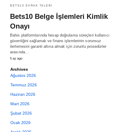
BETS10 EVRAK TALEBI
Bets10 Belge İşlemleri Kimlik
Onayı
Bahis platformlarında hesap doğrulama süreçleri kullanıcı
güvenliğini sağlamak ve finans işlemlerinin sorunsuz
ilerlemesini garanti altına almak için zorunlu prosedürler
arasında…
5 ay ago
Archives
Ağustos 2026
Temmuz 2026
Haziran 2026
Mart 2026
Şubat 2026
Ocak 2026
Aralık 2025