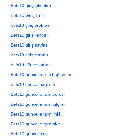
Bets10 giriş işlemleri
Bets10 Giriş Linki
bets10 giriş problemi
Bets10 giriş rehberi
Bets10 giriş sayfası
bets10 giriş sorunu
bets10 güncel adres
Bets10 güncel adres bağlantısı
bets10 güncel bağlantı
Bets10 güncel erişim adresi
Bets10 güncel erişim bilgileri
Bets10 güncel erişim linki
Bets10 güncel erişim tıkla
Bets10 güncel giriş