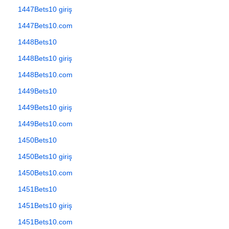
1447Bets10 giriş
1447Bets10.com
1448Bets10
1448Bets10 giriş
1448Bets10.com
1449Bets10
1449Bets10 giriş
1449Bets10.com
1450Bets10
1450Bets10 giriş
1450Bets10.com
1451Bets10
1451Bets10 giriş
1451Bets10.com