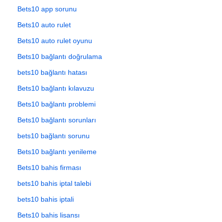
Bets10 app sorunu
Bets10 auto rulet
Bets10 auto rulet oyunu
Bets10 bağlantı doğrulama
bets10 bağlantı hatası
Bets10 bağlantı kılavuzu
Bets10 bağlantı problemi
Bets10 bağlantı sorunları
bets10 bağlantı sorunu
Bets10 bağlantı yenileme
Bets10 bahis firması
bets10 bahis iptal talebi
bets10 bahis iptali
Bets10 bahis lisansı