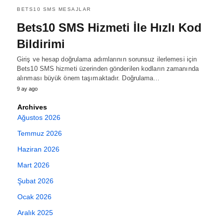
BETS10 SMS MESAJLAR
Bets10 SMS Hizmeti İle Hızlı Kod
Bildirimi
Giriş ve hesap doğrulama adımlarının sorunsuz ilerlemesi için
Bets10 SMS hizmeti üzerinden gönderilen kodların zamanında
alınması büyük önem taşımaktadır. Doğrulama…
9 ay ago
Archives
Ağustos 2026
Temmuz 2026
Haziran 2026
Mart 2026
Şubat 2026
Ocak 2026
Aralık 2025