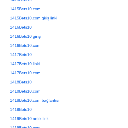
1415Bets10.com
1415Bets10.com giriş linki
1416Bets10
1416Bets10 girişi
1416Bets10.com
1417Bets10
1417Bets10 linki
1417Bets10.com
1418Bets10
1418Bets10.com
1418Bets10.com bağlantısı
1419Bets10
1419Bets10 anlık link
1419Bets10.com