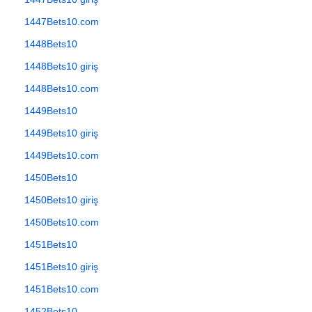
1447Bets10.com
1448Bets10
1448Bets10 giriş
1448Bets10.com
1449Bets10
1449Bets10 giriş
1449Bets10.com
1450Bets10
1450Bets10 giriş
1450Bets10.com
1451Bets10
1451Bets10 giriş
1451Bets10.com
1452Bets10