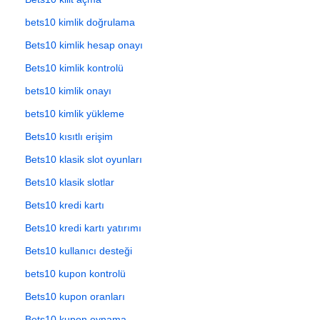
bets10 kimlik doğrulama
Bets10 kimlik hesap onayı
Bets10 kimlik kontrolü
bets10 kimlik onayı
bets10 kimlik yükleme
Bets10 kısıtlı erişim
Bets10 klasik slot oyunları
Bets10 klasik slotlar
Bets10 kredi kartı
Bets10 kredi kartı yatırımı
Bets10 kullanıcı desteği
bets10 kupon kontrolü
Bets10 kupon oranları
Bets10 kupon oynama