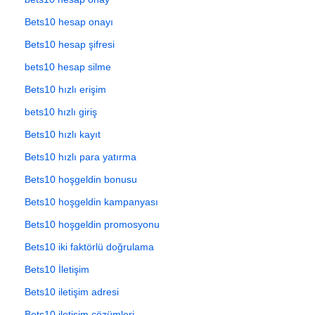
Bets10 hesap onayı
Bets10 hesap şifresi
bets10 hesap silme
Bets10 hızlı erişim
bets10 hızlı giriş
Bets10 hızlı kayıt
Bets10 hızlı para yatırma
Bets10 hoşgeldin bonusu
Bets10 hoşgeldin kampanyası
Bets10 hoşgeldin promosyonu
Bets10 iki faktörlü doğrulama
Bets10 İletişim
Bets10 iletişim adresi
Bets10 iletişim çözümleri