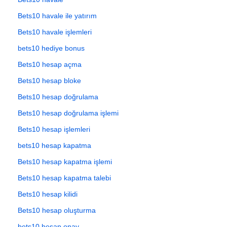
Bets10 havale ile yatırım
Bets10 havale işlemleri
bets10 hediye bonus
Bets10 hesap açma
Bets10 hesap bloke
Bets10 hesap doğrulama
Bets10 hesap doğrulama işlemi
Bets10 hesap işlemleri
bets10 hesap kapatma
Bets10 hesap kapatma işlemi
Bets10 hesap kapatma talebi
Bets10 hesap kilidi
Bets10 hesap oluşturma
bets10 hesap onay