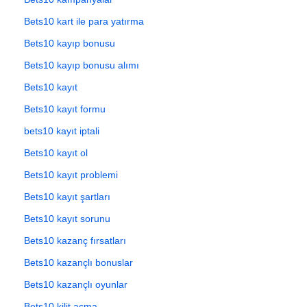
Bets10 kart ile para yatırma
Bets10 kayıp bonusu
Bets10 kayıp bonusu alımı
Bets10 kayıt
Bets10 kayıt formu
bets10 kayıt iptali
Bets10 kayıt ol
Bets10 kayıt problemi
Bets10 kayıt şartları
Bets10 kayıt sorunu
Bets10 kazanç fırsatları
Bets10 kazançlı bonuslar
Bets10 kazançlı oyunlar
Bets10 kilit açma