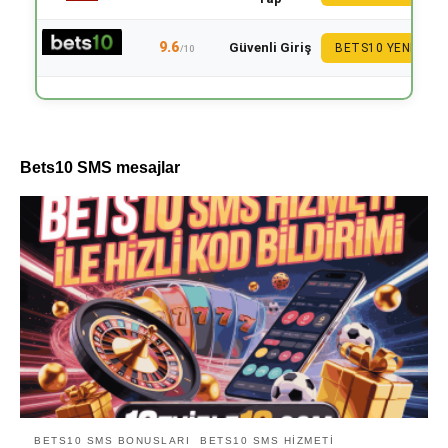
9.6
Güvenli Giriş
BETS10 YENI
/10
Bets10 SMS mesajlar
BETS10 SMS BONUSLARI
BETS10 SMS HIZMETI