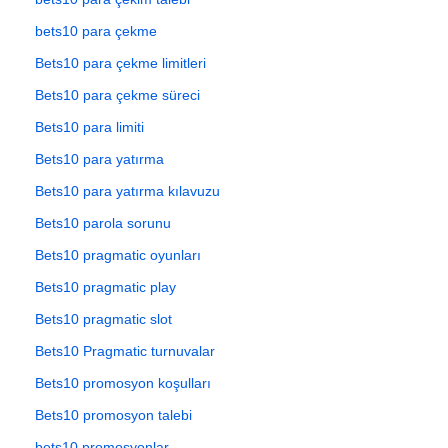
bets10 para çekme
Bets10 para çekme limitleri
Bets10 para çekme süreci
Bets10 para limiti
Bets10 para yatırma
Bets10 para yatırma kılavuzu
Bets10 parola sorunu
Bets10 pragmatic oyunları
Bets10 pragmatic play
Bets10 pragmatic slot
Bets10 Pragmatic turnuvalar
Bets10 promosyon koşulları
Bets10 promosyon talebi
bets10 promosyonlar