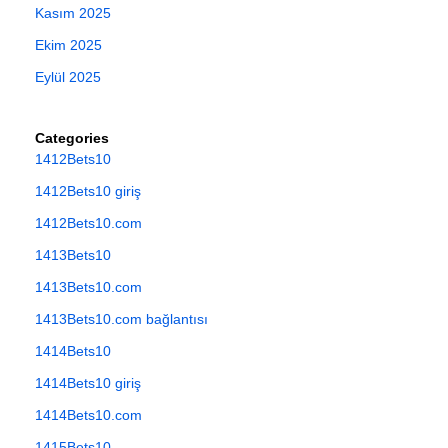
Kasım 2025
Ekim 2025
Eylül 2025
Categories
1412Bets10
1412Bets10 giriş
1412Bets10.com
1413Bets10
1413Bets10.com
1413Bets10.com bağlantısı
1414Bets10
1414Bets10 giriş
1414Bets10.com
1415Bets10