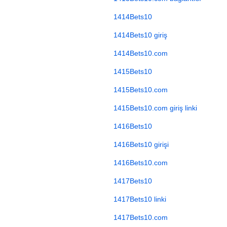
1414Bets10
1414Bets10 giriş
1414Bets10.com
1415Bets10
1415Bets10.com
1415Bets10.com giriş linki
1416Bets10
1416Bets10 girişi
1416Bets10.com
1417Bets10
1417Bets10 linki
1417Bets10.com