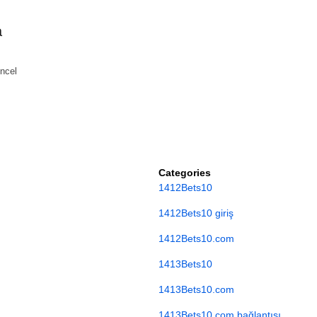
a
üncel
Categories
1412Bets10
1412Bets10 giriş
1412Bets10.com
1413Bets10
1413Bets10.com
1413Bets10.com bağlantısı