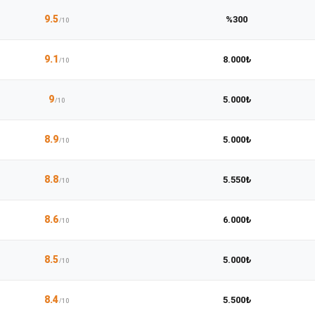
9.5
%300
/10
9.1
8.000₺
/10
9
5.000₺
/10
8.9
5.000₺
/10
8.8
5.550₺
/10
8.6
6.000₺
/10
8.5
5.000₺
/10
8.4
5.500₺
/10