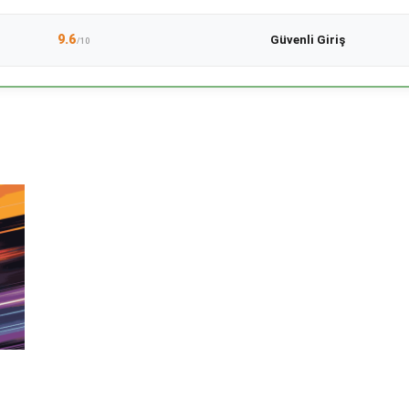
9.6
Güvenli Giriş
/10