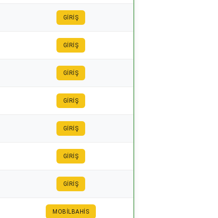
GİRİŞ
GİRİŞ
GİRİŞ
GİRİŞ
GİRİŞ
GİRİŞ
GİRİŞ
MOBILBAHIS