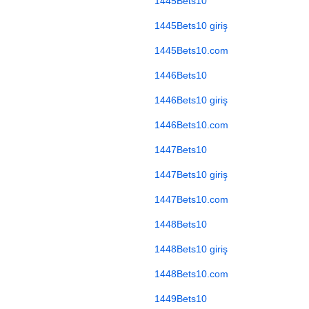
1445Bets10
1445Bets10 giriş
1445Bets10.com
1446Bets10
1446Bets10 giriş
1446Bets10.com
1447Bets10
1447Bets10 giriş
1447Bets10.com
1448Bets10
1448Bets10 giriş
1448Bets10.com
1449Bets10