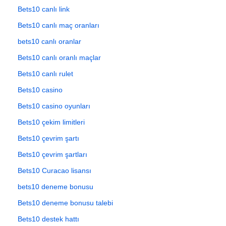
Bets10 canlı link
Bets10 canlı maç oranları
bets10 canlı oranlar
Bets10 canlı oranlı maçlar
Bets10 canlı rulet
Bets10 casino
Bets10 casino oyunları
Bets10 çekim limitleri
Bets10 çevrim şartı
Bets10 çevrim şartları
Bets10 Curacao lisansı
bets10 deneme bonusu
Bets10 deneme bonusu talebi
Bets10 destek hattı