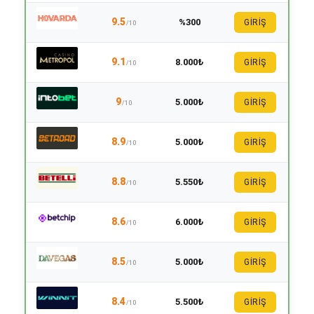
9.5
%300
GİRİŞ
/10
9.1
8.000₺
GİRİŞ
/10
9
5.000₺
GİRİŞ
/10
8.9
5.000₺
GİRİŞ
/10
8.8
5.550₺
GİRİŞ
/10
8.6
6.000₺
GİRİŞ
/10
8.5
5.000₺
GİRİŞ
/10
8.4
5.500₺
GİRİŞ
/10