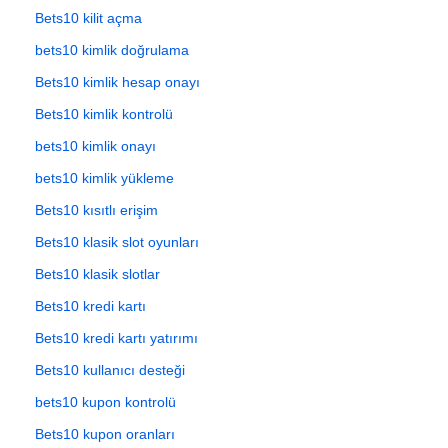
Bets10 kilit açma
bets10 kimlik doğrulama
Bets10 kimlik hesap onayı
Bets10 kimlik kontrolü
bets10 kimlik onayı
bets10 kimlik yükleme
Bets10 kısıtlı erişim
Bets10 klasik slot oyunları
Bets10 klasik slotlar
Bets10 kredi kartı
Bets10 kredi kartı yatırımı
Bets10 kullanıcı desteği
bets10 kupon kontrolü
Bets10 kupon oranları