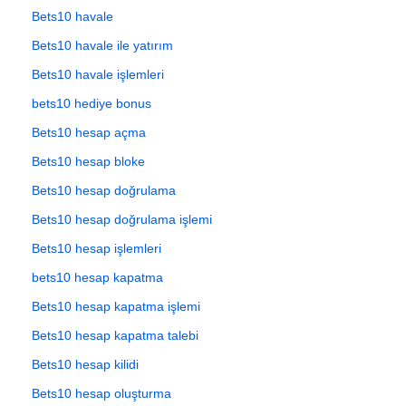
Bets10 havale
Bets10 havale ile yatırım
Bets10 havale işlemleri
bets10 hediye bonus
Bets10 hesap açma
Bets10 hesap bloke
Bets10 hesap doğrulama
Bets10 hesap doğrulama işlemi
Bets10 hesap işlemleri
bets10 hesap kapatma
Bets10 hesap kapatma işlemi
Bets10 hesap kapatma talebi
Bets10 hesap kilidi
Bets10 hesap oluşturma