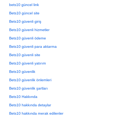
bets10 güncel link
Bets10 güncel site
Bets10 güvenli giriş
Bets10 güvenli hizmetler
Bets10 güvenli ödeme
Bets10 güvenli para aktarma
Bets10 güvenli site
Bets10 güvenli yatırım
Bets10 güvenlik
Bets10 güvenlik önlemleri
Bets10 güvenlik şartları
Bets10 Hakkında
Bets10 hakkında detaylar
Bets10 hakkında merak edilenler