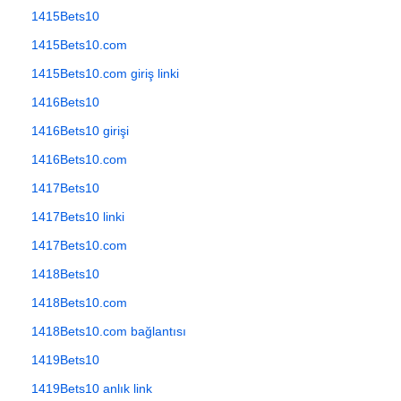
1415Bets10
1415Bets10.com
1415Bets10.com giriş linki
1416Bets10
1416Bets10 girişi
1416Bets10.com
1417Bets10
1417Bets10 linki
1417Bets10.com
1418Bets10
1418Bets10.com
1418Bets10.com bağlantısı
1419Bets10
1419Bets10 anlık link