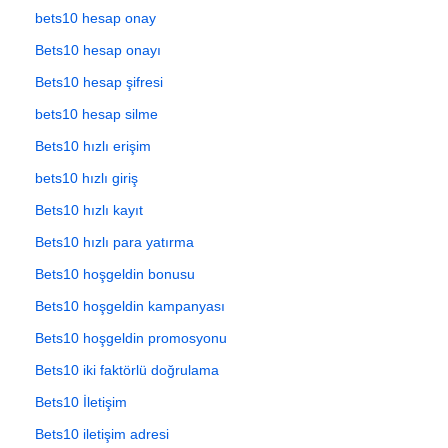
bets10 hesap onay
Bets10 hesap onayı
Bets10 hesap şifresi
bets10 hesap silme
Bets10 hızlı erişim
bets10 hızlı giriş
Bets10 hızlı kayıt
Bets10 hızlı para yatırma
Bets10 hoşgeldin bonusu
Bets10 hoşgeldin kampanyası
Bets10 hoşgeldin promosyonu
Bets10 iki faktörlü doğrulama
Bets10 İletişim
Bets10 iletişim adresi