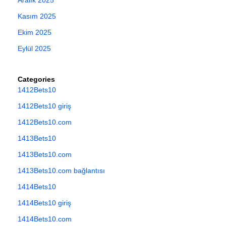
Aralık 2025
Kasım 2025
Ekim 2025
Eylül 2025
Categories
1412Bets10
1412Bets10 giriş
1412Bets10.com
1413Bets10
1413Bets10.com
1413Bets10.com bağlantısı
1414Bets10
1414Bets10 giriş
1414Bets10.com