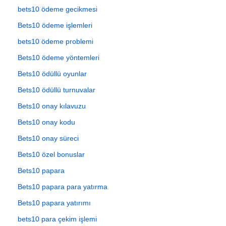
bets10 ödeme gecikmesi
Bets10 ödeme işlemleri
bets10 ödeme problemi
Bets10 ödeme yöntemleri
Bets10 ödüllü oyunlar
Bets10 ödüllü turnuvalar
Bets10 onay kılavuzu
Bets10 onay kodu
Bets10 onay süreci
Bets10 özel bonuslar
Bets10 papara
Bets10 papara para yatırma
Bets10 papara yatırımı
bets10 para çekim işlemi