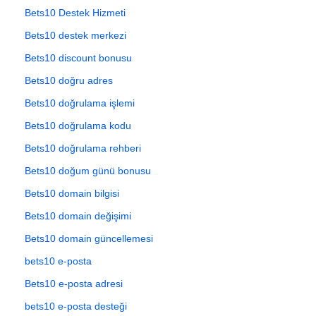
Bets10 Destek Hizmeti
Bets10 destek merkezi
Bets10 discount bonusu
Bets10 doğru adres
Bets10 doğrulama işlemi
Bets10 doğrulama kodu
Bets10 doğrulama rehberi
Bets10 doğum günü bonusu
Bets10 domain bilgisi
Bets10 domain değişimi
Bets10 domain güncellemesi
bets10 e-posta
Bets10 e-posta adresi
bets10 e-posta desteği