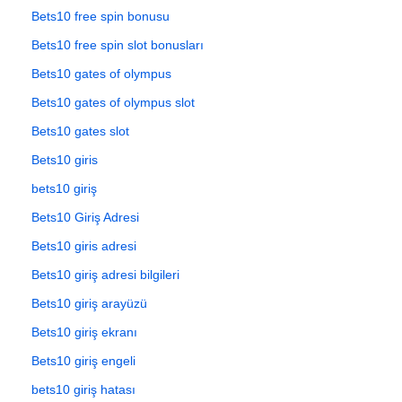
Bets10 free spin bonusu
Bets10 free spin slot bonusları
Bets10 gates of olympus
Bets10 gates of olympus slot
Bets10 gates slot
Bets10 giris
bets10 giriş
Bets10 Giriş Adresi
Bets10 giris adresi
Bets10 giriş adresi bilgileri
Bets10 giriş arayüzü
Bets10 giriş ekranı
Bets10 giriş engeli
bets10 giriş hatası