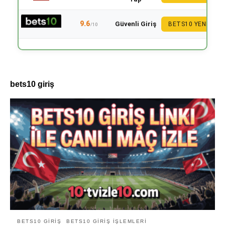
9.6
Güvenli Giriş
BETS10 YENI
/10
bets10 giriş
BETS10 GIRIŞ
BETS10 GIRIŞ IŞLEMLERI