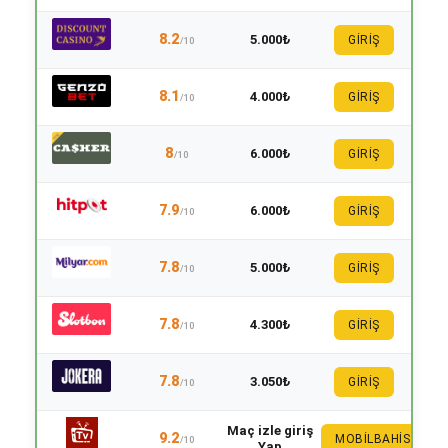
8.2
5.000₺
GİRİŞ
/10
8.1
4.000₺
GİRİŞ
/10
8
6.000₺
GİRİŞ
/10
7.9
6.000₺
GİRİŞ
/10
7.8
5.000₺
GİRİŞ
/10
7.8
4.300₺
GİRİŞ
/10
7.8
3.050₺
GİRİŞ
/10
Maç izle giriş
9.2
MOBILBAHIS
/10
Yap