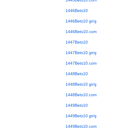
1445Bets10.com
1446Bets10
1446Bets10 giriş
1446Bets10.com
1447Bets10
1447Bets10 giriş
1447Bets10.com
1448Bets10
1448Bets10 giriş
1448Bets10.com
1449Bets10
1449Bets10 giriş
1449Bets10.com