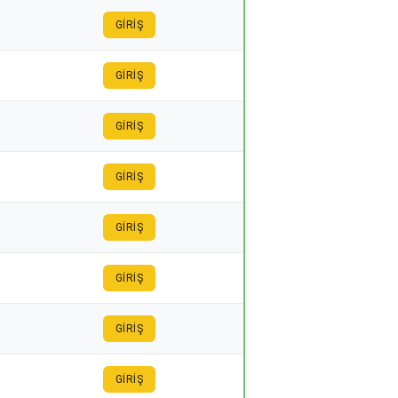
GİRİŞ
GİRİŞ
GİRİŞ
GİRİŞ
GİRİŞ
GİRİŞ
GİRİŞ
GİRİŞ