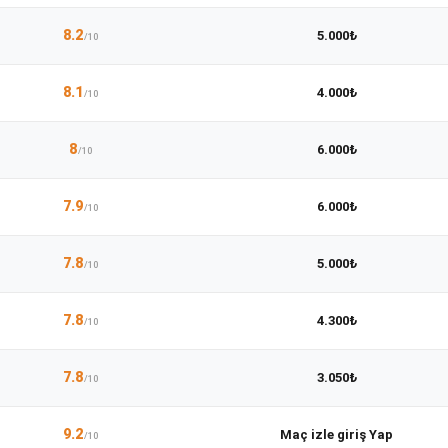
8.2
5.000₺
/10
8.1
4.000₺
/10
8
6.000₺
/10
7.9
6.000₺
/10
7.8
5.000₺
/10
7.8
4.300₺
/10
7.8
3.050₺
/10
9.2
Maç izle giriş Yap
/10