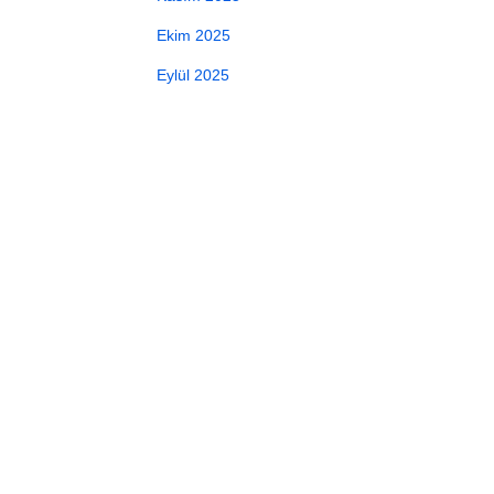
Ekim 2025
Eylül 2025