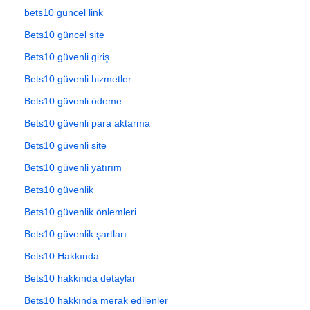
bets10 güncel link
Bets10 güncel site
Bets10 güvenli giriş
Bets10 güvenli hizmetler
Bets10 güvenli ödeme
Bets10 güvenli para aktarma
Bets10 güvenli site
Bets10 güvenli yatırım
Bets10 güvenlik
Bets10 güvenlik önlemleri
Bets10 güvenlik şartları
Bets10 Hakkında
Bets10 hakkında detaylar
Bets10 hakkında merak edilenler