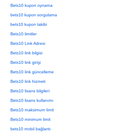
Bets10 kupon oynama
bets10 kupon sorgulama
bets10 kupon takibi
Bets10 limitler
Bets10 Link Adresi
Bets10 link bilgisi
Bets10 link girişi
Bets10 link güncelleme
Bets10 link hizmeti
Bets10 lisans bilgileri
Bets10 lisans kullanımı
Bets10 maksimum limit
Bets10 minimum limit
bets10 mobil bağlantı