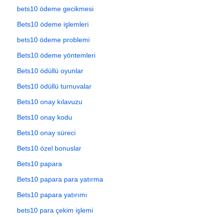
bets10 ödeme gecikmesi
Bets10 ödeme işlemleri
bets10 ödeme problemi
Bets10 ödeme yöntemleri
Bets10 ödüllü oyunlar
Bets10 ödüllü turnuvalar
Bets10 onay kılavuzu
Bets10 onay kodu
Bets10 onay süreci
Bets10 özel bonuslar
Bets10 papara
Bets10 papara para yatırma
Bets10 papara yatırımı
bets10 para çekim işlemi