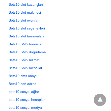
Bets10 slot kazançları
Bets10 slot makinesi
Bets10 slot oyunları
Bets10 slot seçenekleri
Bets10 slot turnuvaları
Bets10 SMS bonusları
Bets10 SMS doğrulama
Bets10 SMS hizmeti
Bets10 SMS mesajlar
Bets10 sms onayı
Bets10 son adres
bets10 sosyal ağlar
bets10 sosyal hesaplar
bets10 sosyal medya