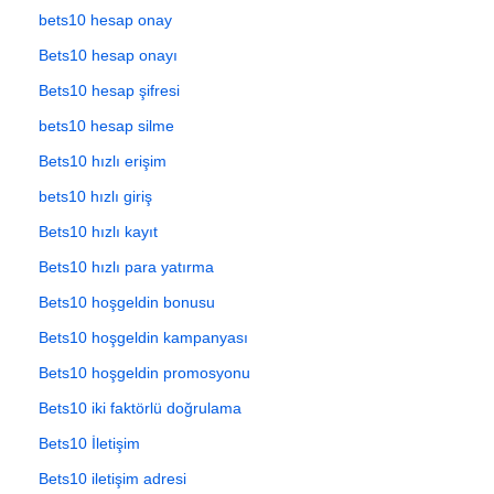
bets10 hesap onay
Bets10 hesap onayı
Bets10 hesap şifresi
bets10 hesap silme
Bets10 hızlı erişim
bets10 hızlı giriş
Bets10 hızlı kayıt
Bets10 hızlı para yatırma
Bets10 hoşgeldin bonusu
Bets10 hoşgeldin kampanyası
Bets10 hoşgeldin promosyonu
Bets10 iki faktörlü doğrulama
Bets10 İletişim
Bets10 iletişim adresi