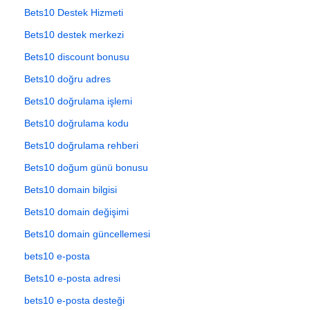
Bets10 Destek Hizmeti
Bets10 destek merkezi
Bets10 discount bonusu
Bets10 doğru adres
Bets10 doğrulama işlemi
Bets10 doğrulama kodu
Bets10 doğrulama rehberi
Bets10 doğum günü bonusu
Bets10 domain bilgisi
Bets10 domain değişimi
Bets10 domain güncellemesi
bets10 e-posta
Bets10 e-posta adresi
bets10 e-posta desteği