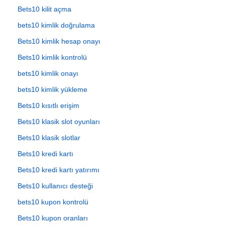
Bets10 kilit açma
bets10 kimlik doğrulama
Bets10 kimlik hesap onayı
Bets10 kimlik kontrolü
bets10 kimlik onayı
bets10 kimlik yükleme
Bets10 kısıtlı erişim
Bets10 klasik slot oyunları
Bets10 klasik slotlar
Bets10 kredi kartı
Bets10 kredi kartı yatırımı
Bets10 kullanıcı desteği
bets10 kupon kontrolü
Bets10 kupon oranları