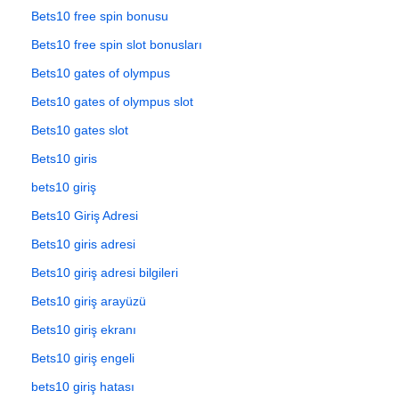
Bets10 free spin bonusu
Bets10 free spin slot bonusları
Bets10 gates of olympus
Bets10 gates of olympus slot
Bets10 gates slot
Bets10 giris
bets10 giriş
Bets10 Giriş Adresi
Bets10 giris adresi
Bets10 giriş adresi bilgileri
Bets10 giriş arayüzü
Bets10 giriş ekranı
Bets10 giriş engeli
bets10 giriş hatası