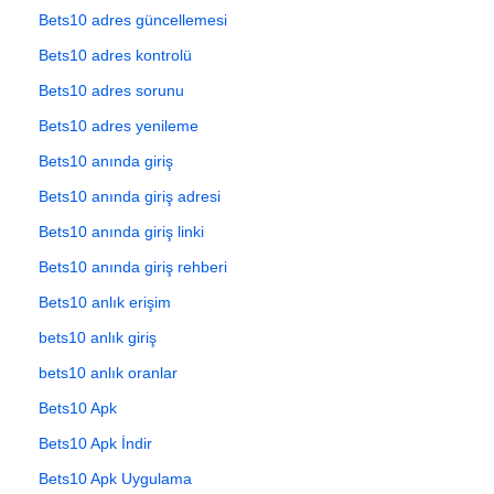
Bets10 adres güncellemesi
Bets10 adres kontrolü
Bets10 adres sorunu
Bets10 adres yenileme
Bets10 anında giriş
Bets10 anında giriş adresi
Bets10 anında giriş linki
Bets10 anında giriş rehberi
Bets10 anlık erişim
bets10 anlık giriş
bets10 anlık oranlar
Bets10 Apk
Bets10 Apk İndir
Bets10 Apk Uygulama