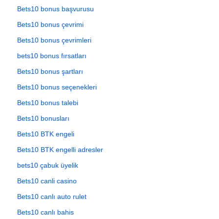
Bets10 bonus başvurusu
Bets10 bonus çevrimi
Bets10 bonus çevrimleri
bets10 bonus fırsatları
Bets10 bonus şartları
Bets10 bonus seçenekleri
Bets10 bonus talebi
Bets10 bonusları
Bets10 BTK engeli
Bets10 BTK engelli adresler
bets10 çabuk üyelik
Bets10 canli casino
Bets10 canlı auto rulet
Bets10 canlı bahis