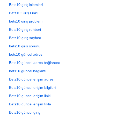
Bets10 giriş işlemleri
Bets10 Giriş Linki
bets10 giriş problemi
Bets10 giriş rehberi
Bets10 giriş sayfası
bets10 giriş sorunu
bets10 güncel adres
Bets10 güncel adres bağlantısı
bets10 güncel bağlantı
Bets10 güncel erişim adresi
Bets10 güncel erişim bilgileri
Bets10 güncel erişim linki
Bets10 güncel erişim tıkla
Bets10 güncel giriş