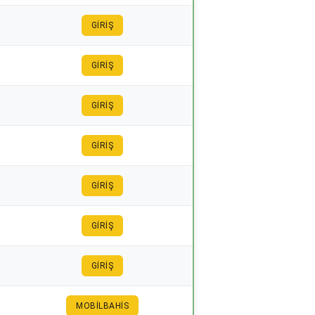
GİRİŞ
GİRİŞ
GİRİŞ
GİRİŞ
GİRİŞ
GİRİŞ
GİRİŞ
MOBILBAHIS