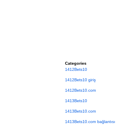
Categories
1412Bets10
1412Bets10 giriş
1412Bets10.com
1413Bets10
1413Bets10.com
1413Bets10.com bağlantısı