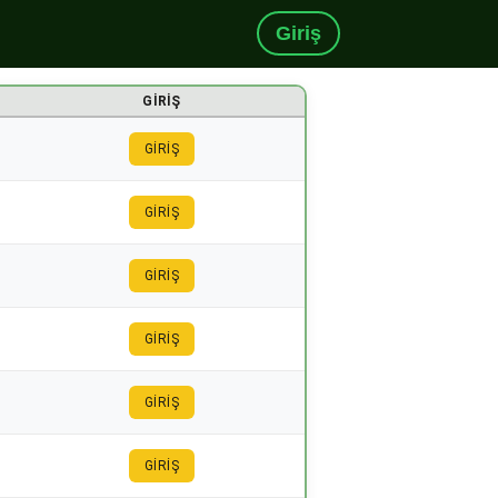
Giriş
GIRIŞ
GİRİŞ
GİRİŞ
GİRİŞ
GİRİŞ
GİRİŞ
GİRİŞ