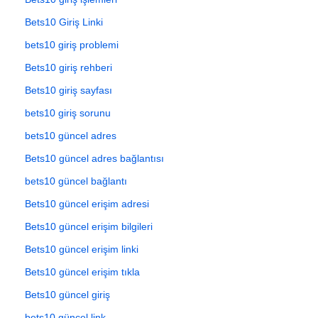
Bets10 Giriş Linki
bets10 giriş problemi
Bets10 giriş rehberi
Bets10 giriş sayfası
bets10 giriş sorunu
bets10 güncel adres
Bets10 güncel adres bağlantısı
bets10 güncel bağlantı
Bets10 güncel erişim adresi
Bets10 güncel erişim bilgileri
Bets10 güncel erişim linki
Bets10 güncel erişim tıkla
Bets10 güncel giriş
bets10 güncel link