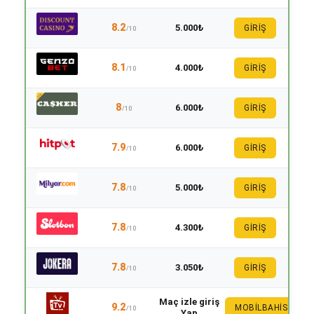
8.2
5.000₺
GİRİŞ
/10
8.1
4.000₺
GİRİŞ
/10
8
6.000₺
GİRİŞ
/10
7.9
6.000₺
GİRİŞ
/10
7.8
5.000₺
GİRİŞ
/10
7.8
4.300₺
GİRİŞ
/10
7.8
3.050₺
GİRİŞ
/10
Maç izle giriş
9.2
MOBILBAHIS
/10
Yap