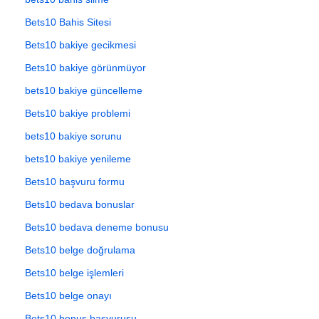
Bets10 Bahis Sitesi
Bets10 bakiye gecikmesi
Bets10 bakiye görünmüyor
bets10 bakiye güncelleme
Bets10 bakiye problemi
bets10 bakiye sorunu
bets10 bakiye yenileme
Bets10 başvuru formu
Bets10 bedava bonuslar
Bets10 bedava deneme bonusu
Bets10 belge doğrulama
Bets10 belge işlemleri
Bets10 belge onayı
Bets10 bonus başvurusu