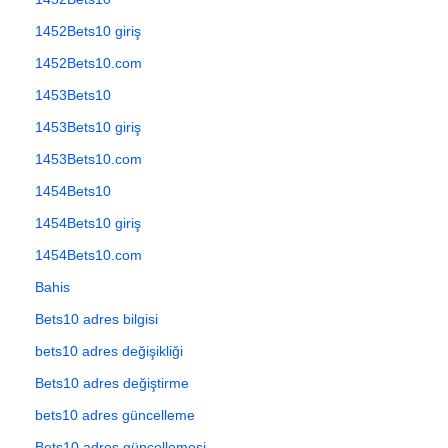
1452Bets10 giriş
1452Bets10.com
1453Bets10
1453Bets10 giriş
1453Bets10.com
1454Bets10
1454Bets10 giriş
1454Bets10.com
Bahis
Bets10 adres bilgisi
bets10 adres değişikliği
Bets10 adres değiştirme
bets10 adres güncelleme
Bets10 adres güncellemesi