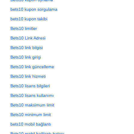
bets10 kupon sorgulama
bets10 kupon takibi
Bets10 limitler
Bets10 Link Adresi
Bets10 link bilgisi
Bets10 link girişi
Bets10 link güncelleme
Bets10 link hizmeti
Bets10 lisans bilgileri
Bets10 lisans kullanımı
Bets10 maksimum limit
Bets10 minimum limit
bets10 mobil bağlantı
Bets10 mobil bağlantı hatası