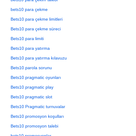
bets10 para çekme
Bets10 para çekme limitleri
Bets10 para çekme süreci
Bets10 para limiti
Bets10 para yatırma
Bets10 para yatırma kılavuzu
Bets10 parola sorunu
Bets10 pragmatic oyunları
Bets10 pragmatic play
Bets10 pragmatic slot
Bets10 Pragmatic turnuvalar
Bets10 promosyon koşulları
Bets10 promosyon talebi
bets10 promosyonlar