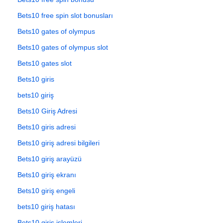
Bets10 free spin slot bonusları
Bets10 gates of olympus
Bets10 gates of olympus slot
Bets10 gates slot
Bets10 giris
bets10 giriş
Bets10 Giriş Adresi
Bets10 giris adresi
Bets10 giriş adresi bilgileri
Bets10 giriş arayüzü
Bets10 giriş ekranı
Bets10 giriş engeli
bets10 giriş hatası
Bets10 giriş işlemleri