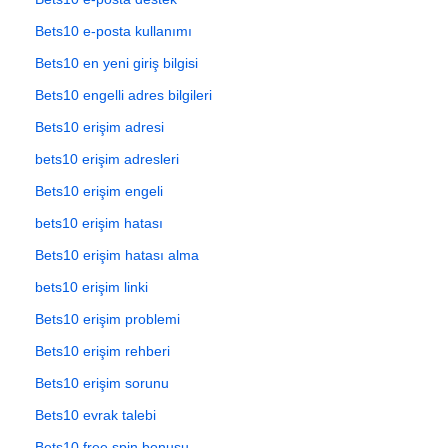
Bets10 e-posta kullanımı
Bets10 en yeni giriş bilgisi
Bets10 engelli adres bilgileri
Bets10 erişim adresi
bets10 erişim adresleri
Bets10 erişim engeli
bets10 erişim hatası
Bets10 erişim hatası alma
bets10 erişim linki
Bets10 erişim problemi
Bets10 erişim rehberi
Bets10 erişim sorunu
Bets10 evrak talebi
Bets10 free spin bonusu