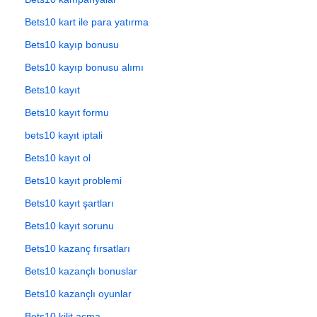
Bets10 kart ile para yatırma
Bets10 kayıp bonusu
Bets10 kayıp bonusu alımı
Bets10 kayıt
Bets10 kayıt formu
bets10 kayıt iptali
Bets10 kayıt ol
Bets10 kayıt problemi
Bets10 kayıt şartları
Bets10 kayıt sorunu
Bets10 kazanç fırsatları
Bets10 kazançlı bonuslar
Bets10 kazançlı oyunlar
Bets10 kilit açma