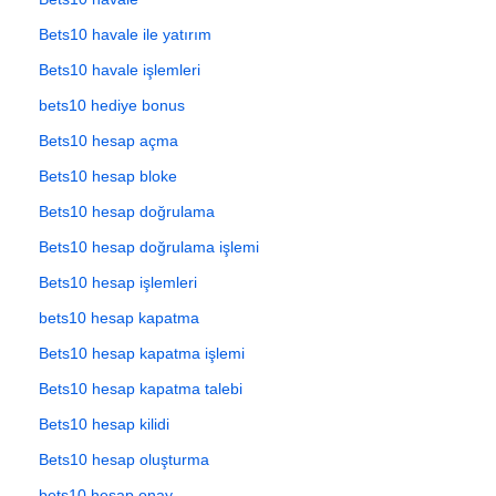
Bets10 havale ile yatırım
Bets10 havale işlemleri
bets10 hediye bonus
Bets10 hesap açma
Bets10 hesap bloke
Bets10 hesap doğrulama
Bets10 hesap doğrulama işlemi
Bets10 hesap işlemleri
bets10 hesap kapatma
Bets10 hesap kapatma işlemi
Bets10 hesap kapatma talebi
Bets10 hesap kilidi
Bets10 hesap oluşturma
bets10 hesap onay