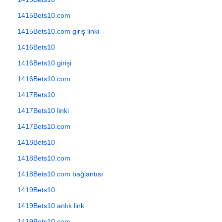
1415Bets10.com
1415Bets10.com giriş linki
1416Bets10
1416Bets10 girişi
1416Bets10.com
1417Bets10
1417Bets10 linki
1417Bets10.com
1418Bets10
1418Bets10.com
1418Bets10.com bağlantısı
1419Bets10
1419Bets10 anlık link
1419Bets10.com