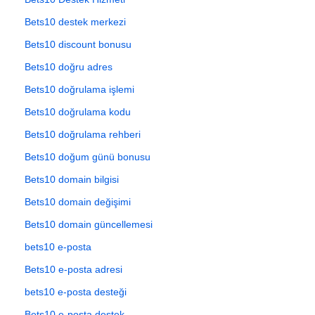
Bets10 destek merkezi
Bets10 discount bonusu
Bets10 doğru adres
Bets10 doğrulama işlemi
Bets10 doğrulama kodu
Bets10 doğrulama rehberi
Bets10 doğum günü bonusu
Bets10 domain bilgisi
Bets10 domain değişimi
Bets10 domain güncellemesi
bets10 e-posta
Bets10 e-posta adresi
bets10 e-posta desteği
Bets10 e-posta destek