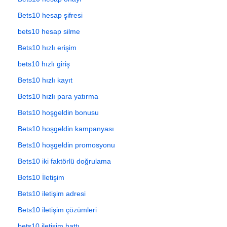
Bets10 hesap şifresi
bets10 hesap silme
Bets10 hızlı erişim
bets10 hızlı giriş
Bets10 hızlı kayıt
Bets10 hızlı para yatırma
Bets10 hoşgeldin bonusu
Bets10 hoşgeldin kampanyası
Bets10 hoşgeldin promosyonu
Bets10 iki faktörlü doğrulama
Bets10 İletişim
Bets10 iletişim adresi
Bets10 iletişim çözümleri
bets10 iletişim hattı