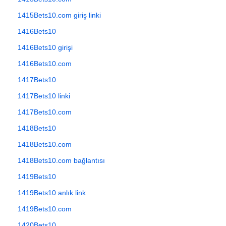
1415Bets10.com giriş linki
1416Bets10
1416Bets10 girişi
1416Bets10.com
1417Bets10
1417Bets10 linki
1417Bets10.com
1418Bets10
1418Bets10.com
1418Bets10.com bağlantısı
1419Bets10
1419Bets10 anlık link
1419Bets10.com
1420Bets10