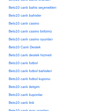
Bets10 canlı bahis seçenekleri
Bets10 canlı bahisler
Bets10 canlı casino
Bets10 canlı casino bölümü
Bets10 canlı casino oyunları
Bets10 Canlı Destek
Bets10 canlı destek hizmeti
Bets10 canlı futbol
Bets10 canlı futbol bahisleri
Bets10 canlı futbol kuponu
Bets10 canlı iletişim
Bets10 canlı kuponlar
Bets10 canlı link
Bets10 canlı maç oranları