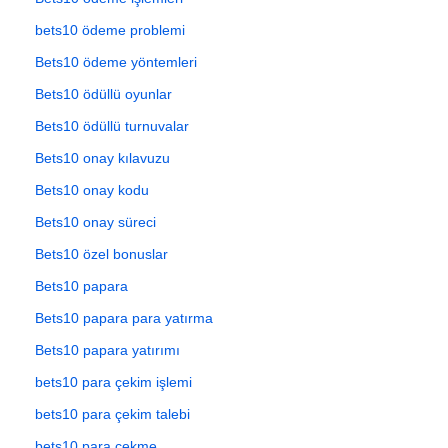
bets10 ödeme problemi
Bets10 ödeme yöntemleri
Bets10 ödüllü oyunlar
Bets10 ödüllü turnuvalar
Bets10 onay kılavuzu
Bets10 onay kodu
Bets10 onay süreci
Bets10 özel bonuslar
Bets10 papara
Bets10 papara para yatırma
Bets10 papara yatırımı
bets10 para çekim işlemi
bets10 para çekim talebi
bets10 para çekme