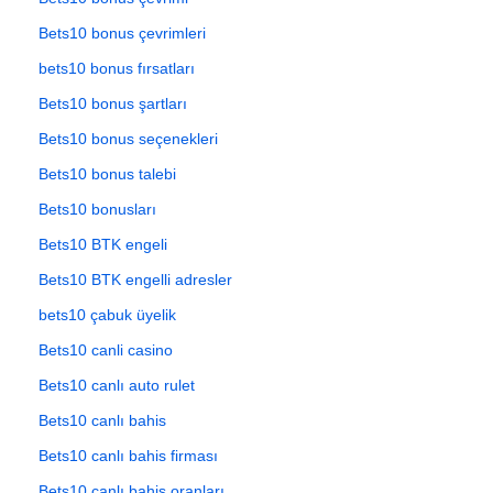
Bets10 bonus çevrimleri
bets10 bonus fırsatları
Bets10 bonus şartları
Bets10 bonus seçenekleri
Bets10 bonus talebi
Bets10 bonusları
Bets10 BTK engeli
Bets10 BTK engelli adresler
bets10 çabuk üyelik
Bets10 canli casino
Bets10 canlı auto rulet
Bets10 canlı bahis
Bets10 canlı bahis firması
Bets10 canlı bahis oranları