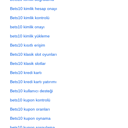
Bets10 kimlik hesap onayı
Bets10 kimlik kontrolü
bets10 kimlik onayı
bets10 kimlik yükleme
Bets10 kısıtlı erişim
Bets10 klasik slot oyunları
Bets10 klasik slotlar
Bets10 kredi kartı
Bets10 kredi kartı yatırımı
Bets10 kullanıcı desteği
bets10 kupon kontrolü
Bets10 kupon oranları
Bets10 kupon oynama
bets10 kupon sorgulama