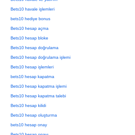
Bets10 havale işlemleri
bets10 hediye bonus
Bets10 hesap açma
Bets10 hesap bloke
Bets10 hesap doğrulama
Bets10 hesap doğrulama işlemi
Bets10 hesap işlemleri
bets10 hesap kapatma
Bets10 hesap kapatma işlemi
Bets10 hesap kapatma talebi
Bets10 hesap kilidi
Bets10 hesap oluşturma
bets10 hesap onay
Bets10 hesap onayı