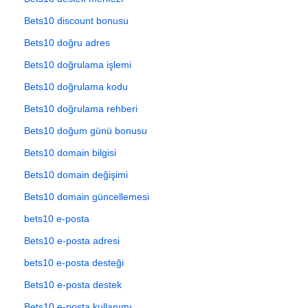
Bets10 discount bonusu
Bets10 doğru adres
Bets10 doğrulama işlemi
Bets10 doğrulama kodu
Bets10 doğrulama rehberi
Bets10 doğum günü bonusu
Bets10 domain bilgisi
Bets10 domain değişimi
Bets10 domain güncellemesi
bets10 e-posta
Bets10 e-posta adresi
bets10 e-posta desteği
Bets10 e-posta destek
Bets10 e-posta kullanımı