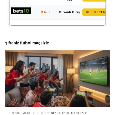
9.6
Güvenli Giriş
BETS10 YENI
/10
şifresiz futbol maçı izle
FUTBOL MAÇI IZLE
ŞIFRESIZ FUTBOL MAÇI IZLE