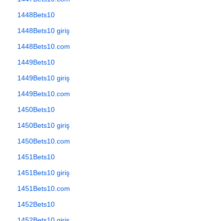
1448Bets10
1448Bets10 giriş
1448Bets10.com
1449Bets10
1449Bets10 giriş
1449Bets10.com
1450Bets10
1450Bets10 giriş
1450Bets10.com
1451Bets10
1451Bets10 giriş
1451Bets10.com
1452Bets10
1452Bets10 giriş