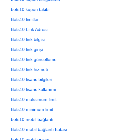
bets10 kupon takibi
Bets10 limitler
Bets10 Link Adresi
Bets10 link bilgisi
Bets10 link girişi
Bets10 link güncelleme
Bets10 link hizmeti
Bets10 lisans bilgileri
Bets10 lisans kullanımı
Bets10 maksimum limit
Bets10 minimum limit
bets10 mobil bağlantı
Bets10 mobil bağlantı hatası
bets10 mobil erişim