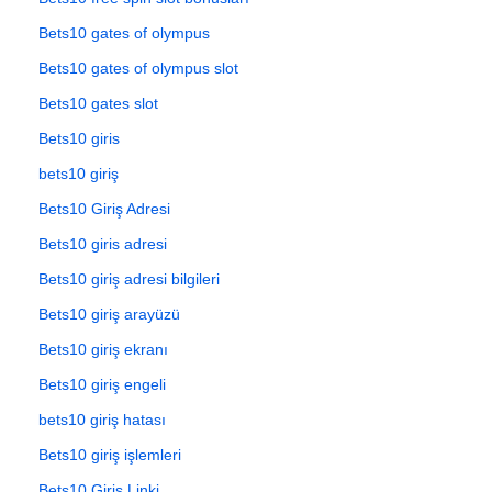
Bets10 gates of olympus
Bets10 gates of olympus slot
Bets10 gates slot
Bets10 giris
bets10 giriş
Bets10 Giriş Adresi
Bets10 giris adresi
Bets10 giriş adresi bilgileri
Bets10 giriş arayüzü
Bets10 giriş ekranı
Bets10 giriş engeli
bets10 giriş hatası
Bets10 giriş işlemleri
Bets10 Giriş Linki