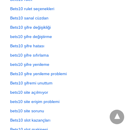
Bets10 rulet seçenekleri
Bets10 sanal cüzdan
Bets10 şifre değişikliği
bets10 şifre değiştirme
Bets10 şifre hatası
bets10 şifre sıfırlama
bets10 şifre yenileme
Bets10 şifre yenileme problemi
Bets10 şifremi unuttum
bets10 site açılmıyor
bets10 site erişim problemi
bets10 site sorunu
Bets10 slot kazançları
Bets10 slot makinesi