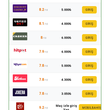
8.2
5.000₺
GİRİŞ
/10
8.1
4.000₺
GİRİŞ
/10
8
6.000₺
GİRİŞ
/10
7.9
6.000₺
GİRİŞ
/10
7.8
5.000₺
GİRİŞ
/10
7.8
4.300₺
GİRİŞ
/10
7.8
3.050₺
GİRİŞ
/10
Maç izle giriş
9.2
MOBILBAHIS
/10
Yap