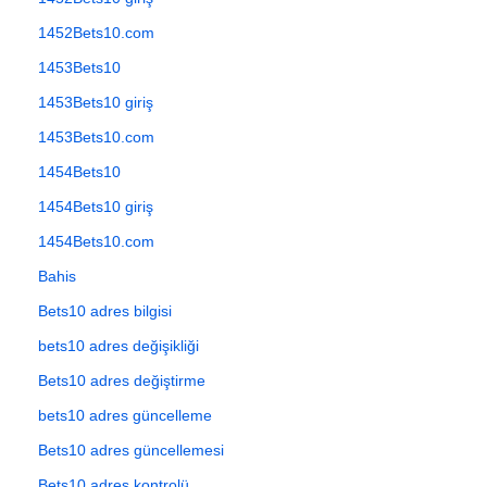
1452Bets10.com
1453Bets10
1453Bets10 giriş
1453Bets10.com
1454Bets10
1454Bets10 giriş
1454Bets10.com
Bahis
Bets10 adres bilgisi
bets10 adres değişikliği
Bets10 adres değiştirme
bets10 adres güncelleme
Bets10 adres güncellemesi
Bets10 adres kontrolü