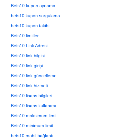
Bets10 kupon oynama
bets10 kupon sorgulama
bets10 kupon takibi
Bets10 limitler
Bets10 Link Adresi
Bets10 link bilgisi
Bets10 link girişi
Bets10 link güncelleme
Bets10 link hizmeti
Bets10 lisans bilgileri
Bets10 lisans kullanımı
Bets10 maksimum limit
Bets10 minimum limit
bets10 mobil bağlantı