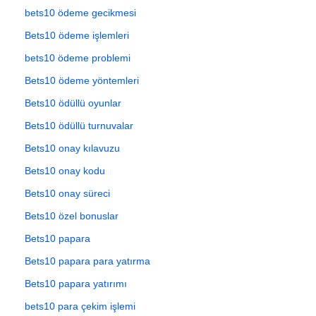
bets10 ödeme gecikmesi
Bets10 ödeme işlemleri
bets10 ödeme problemi
Bets10 ödeme yöntemleri
Bets10 ödüllü oyunlar
Bets10 ödüllü turnuvalar
Bets10 onay kılavuzu
Bets10 onay kodu
Bets10 onay süreci
Bets10 özel bonuslar
Bets10 papara
Bets10 papara para yatırma
Bets10 papara yatırımı
bets10 para çekim işlemi