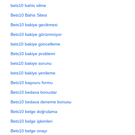
bets10 bahis silme
Bets10 Bahis Sitesi
Bets10 bakiye gecikmesi
Bets10 bakiye görünmüyor
bets10 bakiye güncelleme
Bets10 bakiye problemi
bets10 bakiye sorunu
bets10 bakiye yenileme
Bets10 başvuru formu
Bets10 bedava bonuslar
Bets10 bedava deneme bonusu
Bets10 belge doğrulama
Bets10 belge işlemleri
Bets10 belge onayı