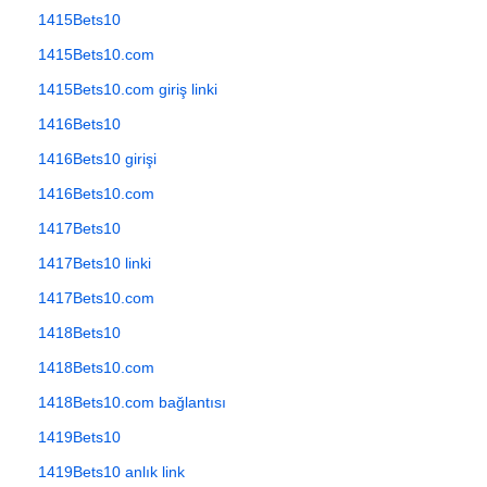
1415Bets10
1415Bets10.com
1415Bets10.com giriş linki
1416Bets10
1416Bets10 girişi
1416Bets10.com
1417Bets10
1417Bets10 linki
1417Bets10.com
1418Bets10
1418Bets10.com
1418Bets10.com bağlantısı
1419Bets10
1419Bets10 anlık link