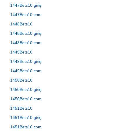
1447Bets10 giriş
1447Bets10.com
1448Bets10
1448Bets10 giriş
1448Bets10.com
1449Bets10
1449Bets10 giriş
1449Bets10.com
1450Bets10
1450Bets10 giriş
1450Bets10.com
1451Bets10
1451Bets10 giriş
1451Bets10.com