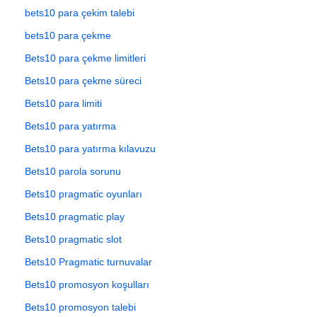
bets10 para çekim talebi
bets10 para çekme
Bets10 para çekme limitleri
Bets10 para çekme süreci
Bets10 para limiti
Bets10 para yatırma
Bets10 para yatırma kılavuzu
Bets10 parola sorunu
Bets10 pragmatic oyunları
Bets10 pragmatic play
Bets10 pragmatic slot
Bets10 Pragmatic turnuvalar
Bets10 promosyon koşulları
Bets10 promosyon talebi