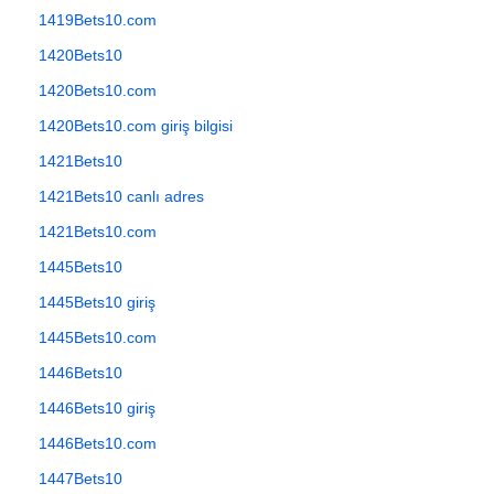
1419Bets10.com
1420Bets10
1420Bets10.com
1420Bets10.com giriş bilgisi
1421Bets10
1421Bets10 canlı adres
1421Bets10.com
1445Bets10
1445Bets10 giriş
1445Bets10.com
1446Bets10
1446Bets10 giriş
1446Bets10.com
1447Bets10