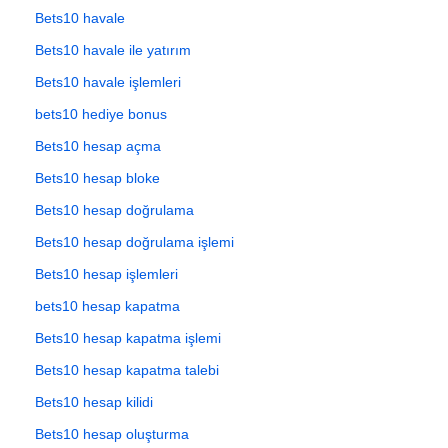
Bets10 havale
Bets10 havale ile yatırım
Bets10 havale işlemleri
bets10 hediye bonus
Bets10 hesap açma
Bets10 hesap bloke
Bets10 hesap doğrulama
Bets10 hesap doğrulama işlemi
Bets10 hesap işlemleri
bets10 hesap kapatma
Bets10 hesap kapatma işlemi
Bets10 hesap kapatma talebi
Bets10 hesap kilidi
Bets10 hesap oluşturma