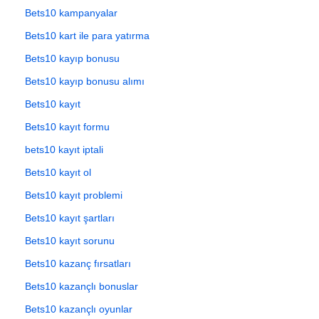
Bets10 kampanyalar
Bets10 kart ile para yatırma
Bets10 kayıp bonusu
Bets10 kayıp bonusu alımı
Bets10 kayıt
Bets10 kayıt formu
bets10 kayıt iptali
Bets10 kayıt ol
Bets10 kayıt problemi
Bets10 kayıt şartları
Bets10 kayıt sorunu
Bets10 kazanç fırsatları
Bets10 kazançlı bonuslar
Bets10 kazançlı oyunlar