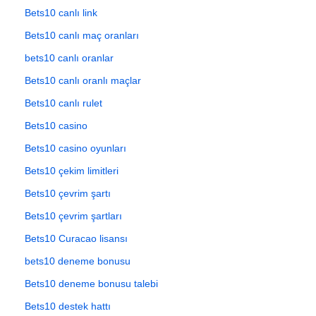
Bets10 canlı link
Bets10 canlı maç oranları
bets10 canlı oranlar
Bets10 canlı oranlı maçlar
Bets10 canlı rulet
Bets10 casino
Bets10 casino oyunları
Bets10 çekim limitleri
Bets10 çevrim şartı
Bets10 çevrim şartları
Bets10 Curacao lisansı
bets10 deneme bonusu
Bets10 deneme bonusu talebi
Bets10 destek hattı