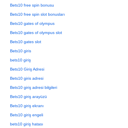
Bets10 free spin bonusu
Bets10 free spin slot bonusları
Bets10 gates of olympus
Bets10 gates of olympus slot
Bets10 gates slot
Bets10 giris
bets10 giriş
Bets10 Giriş Adresi
Bets10 giris adresi
Bets10 giriş adresi bilgileri
Bets10 giriş arayüzü
Bets10 giriş ekranı
Bets10 giriş engeli
bets10 giriş hatası