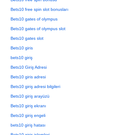
Bets10 free spin slot bonusları
Bets10 gates of olympus
Bets10 gates of olympus slot
Bets10 gates slot
Bets10 giris
bets10 giriş
Bets10 Giriş Adresi
Bets10 giris adresi
Bets10 giriş adresi bilgileri
Bets10 giriş arayüzü
Bets10 giriş ekranı
Bets10 giriş engeli
bets10 giriş hatası
Bets10 giriş işlemleri