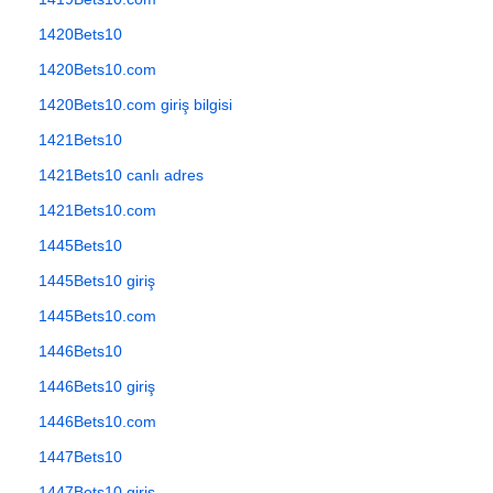
1420Bets10
1420Bets10.com
1420Bets10.com giriş bilgisi
1421Bets10
1421Bets10 canlı adres
1421Bets10.com
1445Bets10
1445Bets10 giriş
1445Bets10.com
1446Bets10
1446Bets10 giriş
1446Bets10.com
1447Bets10
1447Bets10 giriş