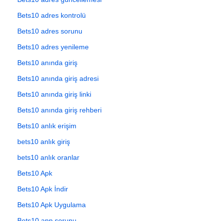
Bets10 adres kontrolü
Bets10 adres sorunu
Bets10 adres yenileme
Bets10 anında giriş
Bets10 anında giriş adresi
Bets10 anında giriş linki
Bets10 anında giriş rehberi
Bets10 anlık erişim
bets10 anlık giriş
bets10 anlık oranlar
Bets10 Apk
Bets10 Apk İndir
Bets10 Apk Uygulama
Bets10 app sorunu