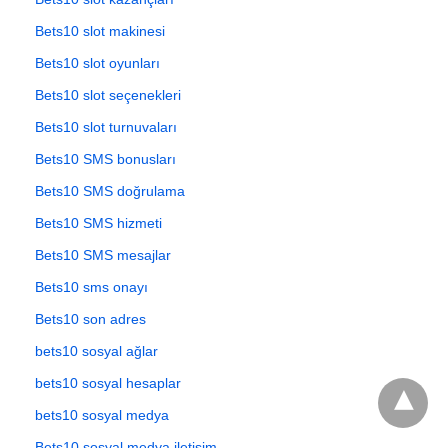
Bets10 slot makinesi
Bets10 slot oyunları
Bets10 slot seçenekleri
Bets10 slot turnuvaları
Bets10 SMS bonusları
Bets10 SMS doğrulama
Bets10 SMS hizmeti
Bets10 SMS mesajlar
Bets10 sms onayı
Bets10 son adres
bets10 sosyal ağlar
bets10 sosyal hesaplar
bets10 sosyal medya
Bets10 sosyal medya iletişim