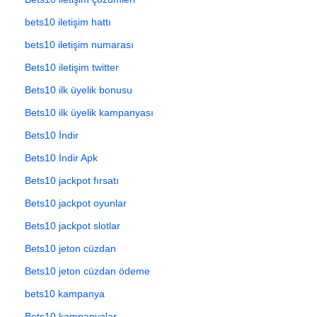
bets10 iletişim hattı
bets10 iletişim numarası
Bets10 iletişim twitter
Bets10 ilk üyelik bonusu
Bets10 ilk üyelik kampanyası
Bets10 İndir
Bets10 İndir Apk
Bets10 jackpot fırsatı
Bets10 jackpot oyunlar
Bets10 jackpot slotlar
Bets10 jeton cüzdan
Bets10 jeton cüzdan ödeme
bets10 kampanya
Bets10 kampanyalar