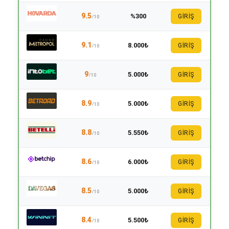
9.5
%300
GİRİŞ
/10
9.1
8.000₺
GİRİŞ
/10
9
5.000₺
GİRİŞ
/10
8.9
5.000₺
GİRİŞ
/10
8.8
5.550₺
GİRİŞ
/10
8.6
6.000₺
GİRİŞ
/10
8.5
5.000₺
GİRİŞ
/10
8.4
5.500₺
GİRİŞ
/10