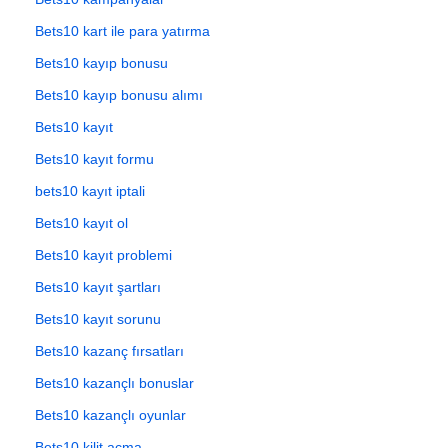
Bets10 kart ile para yatırma
Bets10 kayıp bonusu
Bets10 kayıp bonusu alımı
Bets10 kayıt
Bets10 kayıt formu
bets10 kayıt iptali
Bets10 kayıt ol
Bets10 kayıt problemi
Bets10 kayıt şartları
Bets10 kayıt sorunu
Bets10 kazanç fırsatları
Bets10 kazançlı bonuslar
Bets10 kazançlı oyunlar
Bets10 kilit açma