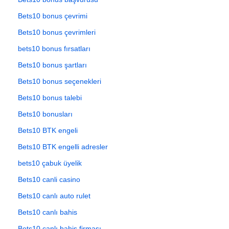
Bets10 bonus çevrimi
Bets10 bonus çevrimleri
bets10 bonus fırsatları
Bets10 bonus şartları
Bets10 bonus seçenekleri
Bets10 bonus talebi
Bets10 bonusları
Bets10 BTK engeli
Bets10 BTK engelli adresler
bets10 çabuk üyelik
Bets10 canli casino
Bets10 canlı auto rulet
Bets10 canlı bahis
Bets10 canlı bahis firması