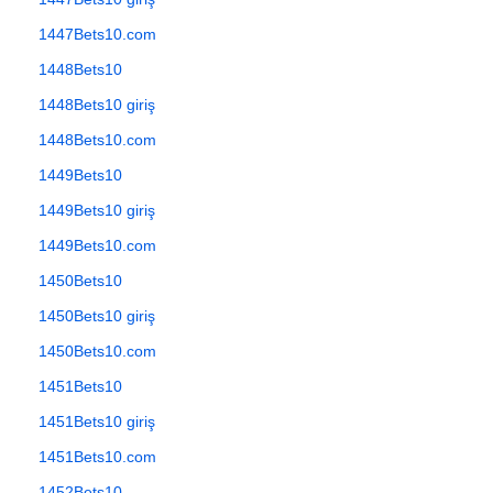
1447Bets10.com
1448Bets10
1448Bets10 giriş
1448Bets10.com
1449Bets10
1449Bets10 giriş
1449Bets10.com
1450Bets10
1450Bets10 giriş
1450Bets10.com
1451Bets10
1451Bets10 giriş
1451Bets10.com
1452Bets10