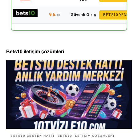
9.6
Güvenli Giriş
BETS10 YENI
/10
Bets10 iletişim çözümleri
BETS10 DESTEK HATTI
BETS10 ILETIŞIM ÇÖZÜMLERI