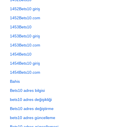
1452Bets10 giriş
1452Bets10.com
1453Bets10
1453Bets10 giriş
1453Bets10.com
1454Bets10
1454Bets10 giriş
1454Bets10.com
Bahis
Bets10 adres bilgisi
bets10 adres değişikliği
Bets10 adres değiştirme
bets10 adres güncelleme
Bets10 adres güncellemesi