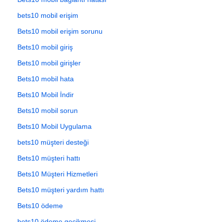
bets10 mobil erişim
Bets10 mobil erişim sorunu
Bets10 mobil giriş
Bets10 mobil girişler
Bets10 mobil hata
Bets10 Mobil İndir
Bets10 mobil sorun
Bets10 Mobil Uygulama
bets10 müşteri desteği
Bets10 müşteri hattı
Bets10 Müşteri Hizmetleri
Bets10 müşteri yardım hattı
Bets10 ödeme
bets10 ödeme gecikmesi