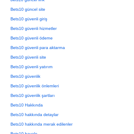
Bets10 güncel site
Bets10 güvenli giriş
Bets10 güvenli hizmetler
Bets10 güvenli ödeme
Bets10 güvenli para aktarma
Bets10 güvenli site
Bets10 güvenli yatırım
Bets10 güvenlik
Bets10 güvenlik önlemleri
Bets10 güvenlik şartları
Bets10 Hakkında
Bets10 hakkında detaylar
Bets10 hakkında merak edilenler
Bets10 havale