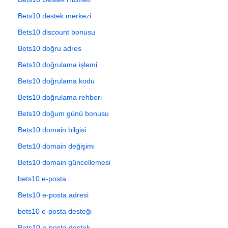
Bets10 destek merkezi
Bets10 discount bonusu
Bets10 doğru adres
Bets10 doğrulama işlemi
Bets10 doğrulama kodu
Bets10 doğrulama rehberi
Bets10 doğum günü bonusu
Bets10 domain bilgisi
Bets10 domain değişimi
Bets10 domain güncellemesi
bets10 e-posta
Bets10 e-posta adresi
bets10 e-posta desteği
Bets10 e-posta destek