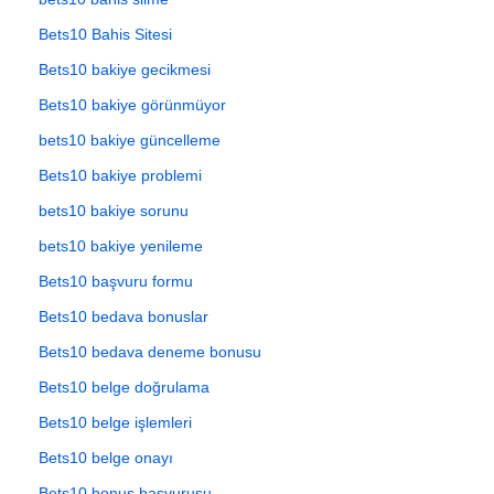
Bets10 Bahis Sitesi
Bets10 bakiye gecikmesi
Bets10 bakiye görünmüyor
bets10 bakiye güncelleme
Bets10 bakiye problemi
bets10 bakiye sorunu
bets10 bakiye yenileme
Bets10 başvuru formu
Bets10 bedava bonuslar
Bets10 bedava deneme bonusu
Bets10 belge doğrulama
Bets10 belge işlemleri
Bets10 belge onayı
Bets10 bonus başvurusu