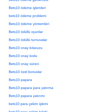
Bets10 ödeme işlemleri
bets10 ödeme problemi
Bets10 ödeme yöntemleri
Bets10 ödüllü oyunlar
Bets10 ödüllü turnuvalar
Bets10 onay kılavuzu
Bets10 onay kodu
Bets10 onay süreci
Bets10 özel bonuslar
Bets10 papara
Bets10 papara para yatırma
Bets10 papara yatırımı
bets10 para çekim işlemi
bets10 para çekim talebi