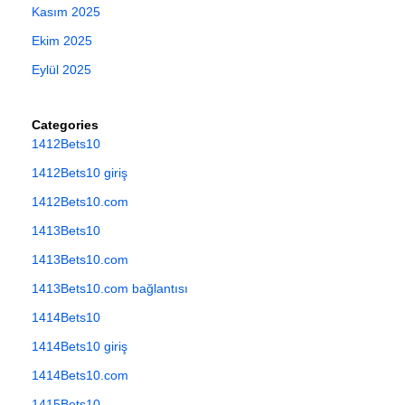
Kasım 2025
Ekim 2025
Eylül 2025
Categories
1412Bets10
1412Bets10 giriş
1412Bets10.com
1413Bets10
1413Bets10.com
1413Bets10.com bağlantısı
1414Bets10
1414Bets10 giriş
1414Bets10.com
1415Bets10