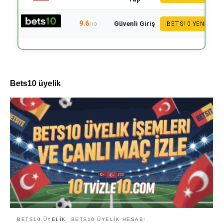
9.6
Güvenli Giriş
BETS10 YENI
/10
Bets10 üyelik
BETS10 ÜYELIK
BETS10 ÜYELIK HESABI