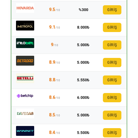
9.5
%300
GİRİŞ
/10
9.1
8.000₺
GİRİŞ
/10
9
5.000₺
GİRİŞ
/10
8.9
5.000₺
GİRİŞ
/10
8.8
5.550₺
GİRİŞ
/10
8.6
6.000₺
GİRİŞ
/10
8.5
5.000₺
GİRİŞ
/10
8.4
5.500₺
GİRİŞ
/10