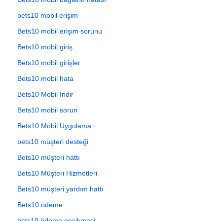
bets10 mobil erişim
Bets10 mobil erişim sorunu
Bets10 mobil giriş
Bets10 mobil girişler
Bets10 mobil hata
Bets10 Mobil İndir
Bets10 mobil sorun
Bets10 Mobil Uygulama
bets10 müşteri desteği
Bets10 müşteri hattı
Bets10 Müşteri Hizmetleri
Bets10 müşteri yardım hattı
Bets10 ödeme
bets10 ödeme gecikmesi