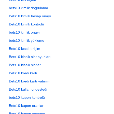
bets10 kimlik doğrulama
Bets10 kimlik hesap onayı
Bets10 kimlik kontrolü
bets10 kimlik onayı
bets10 kimlik yükleme
Bets10 kısıtlı erişim
Bets10 klasik slot oyunları
Bets10 klasik slotlar
Bets10 kredi kartı
Bets10 kredi kartı yatırımı
Bets10 kullanıcı desteği
bets10 kupon kontrolü
Bets10 kupon oranları
Bets10 kupon oynama