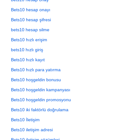
Bets10 hesap onayı
Bets10 hesap şifresi
bets10 hesap silme
Bets10 hızlı erişim
bets10 hızlı giriş
Bets10 hızlı kayıt
Bets10 hızlı para yatırma
Bets10 hoşgeldin bonusu
Bets10 hoşgeldin kampanyası
Bets10 hoşgeldin promosyonu
Bets10 iki faktörlü doğrulama
Bets10 İletişim
Bets10 iletişim adresi
Bets10 iletişim çözümleri