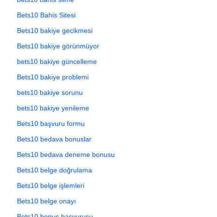
Bets10 Bahis Sitesi
Bets10 bakiye gecikmesi
Bets10 bakiye görünmüyor
bets10 bakiye güncelleme
Bets10 bakiye problemi
bets10 bakiye sorunu
bets10 bakiye yenileme
Bets10 başvuru formu
Bets10 bedava bonuslar
Bets10 bedava deneme bonusu
Bets10 belge doğrulama
Bets10 belge işlemleri
Bets10 belge onayı
Bets10 bonus başvurusu