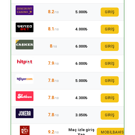
8.2
5.000₺
GİRİŞ
/10
8.1
4.000₺
GİRİŞ
/10
8
6.000₺
GİRİŞ
/10
7.9
6.000₺
GİRİŞ
/10
7.8
5.000₺
GİRİŞ
/10
7.8
4.300₺
GİRİŞ
/10
7.8
3.050₺
GİRİŞ
/10
Maç izle giriş
9.2
MOBILBAHIS
/10
Yap