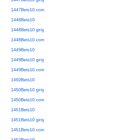
1447Bets10.com
1448Bets10
1448Bets10 giriş
1448Bets10.com
1449Bets10
1449Bets10 giriş
1449Bets10.com
1450Bets10
1450Bets10 giriş
1450Bets10.com
1451Bets10
1451Bets10 giriş
1451Bets10.com
1452Bets10