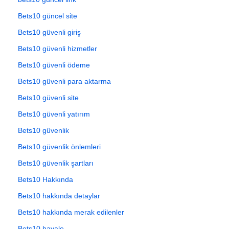
Bets10 güncel site
Bets10 güvenli giriş
Bets10 güvenli hizmetler
Bets10 güvenli ödeme
Bets10 güvenli para aktarma
Bets10 güvenli site
Bets10 güvenli yatırım
Bets10 güvenlik
Bets10 güvenlik önlemleri
Bets10 güvenlik şartları
Bets10 Hakkında
Bets10 hakkında detaylar
Bets10 hakkında merak edilenler
Bets10 havale