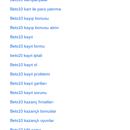
Bets10 kart ile para yatırma
Bets10 kayıp bonusu
Bets10 kayıp bonusu alımı
Bets10 kayıt
Bets10 kayıt formu
bets10 kayıt iptali
Bets10 kayıt ol
Bets10 kayıt problemi
Bets10 kayıt şartları
Bets10 kayıt sorunu
Bets10 kazanç fırsatları
Bets10 kazançlı bonuslar
Bets10 kazançlı oyunlar
Bets10 kilit açma