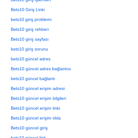
Bets10 Giriş Linki
bets10 giriş problemi
Bets10 giriş rehberi
Bets10 giriş sayfası
bets10 giriş sorunu
bets10 güncel adres
Bets10 güncel adres bağlantısı
bets10 güncel bağlantı
Bets10 güncel erişim adresi
Bets10 güncel erişim bilgileri
Bets10 güncel erişim linki
Bets10 güncel erişim tıkla
Bets10 güncel giriş
bets10 güncel link