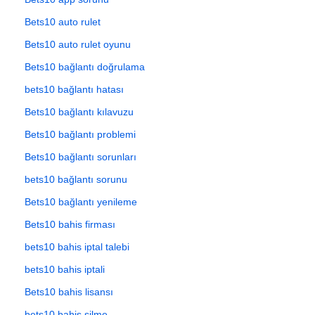
Bets10 auto rulet
Bets10 auto rulet oyunu
Bets10 bağlantı doğrulama
bets10 bağlantı hatası
Bets10 bağlantı kılavuzu
Bets10 bağlantı problemi
Bets10 bağlantı sorunları
bets10 bağlantı sorunu
Bets10 bağlantı yenileme
Bets10 bahis firması
bets10 bahis iptal talebi
bets10 bahis iptali
Bets10 bahis lisansı
bets10 bahis silme