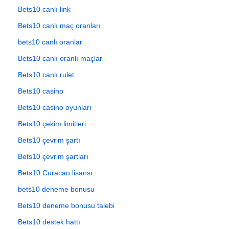
Bets10 canlı link
Bets10 canlı maç oranları
bets10 canlı oranlar
Bets10 canlı oranlı maçlar
Bets10 canlı rulet
Bets10 casino
Bets10 casino oyunları
Bets10 çekim limitleri
Bets10 çevrim şartı
Bets10 çevrim şartları
Bets10 Curacao lisansı
bets10 deneme bonusu
Bets10 deneme bonusu talebi
Bets10 destek hattı