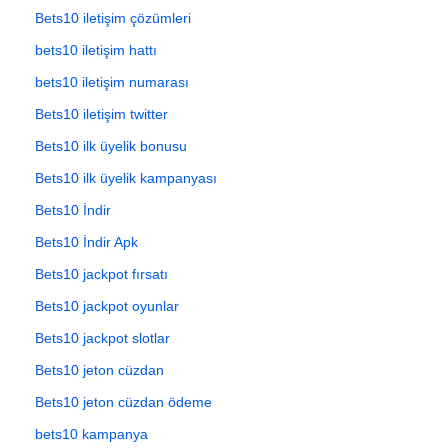
Bets10 iletişim çözümleri
bets10 iletişim hattı
bets10 iletişim numarası
Bets10 iletişim twitter
Bets10 ilk üyelik bonusu
Bets10 ilk üyelik kampanyası
Bets10 İndir
Bets10 İndir Apk
Bets10 jackpot fırsatı
Bets10 jackpot oyunlar
Bets10 jackpot slotlar
Bets10 jeton cüzdan
Bets10 jeton cüzdan ödeme
bets10 kampanya