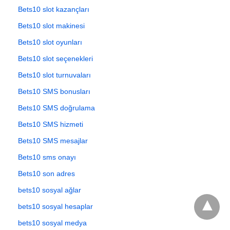
Bets10 slot kazançları
Bets10 slot makinesi
Bets10 slot oyunları
Bets10 slot seçenekleri
Bets10 slot turnuvaları
Bets10 SMS bonusları
Bets10 SMS doğrulama
Bets10 SMS hizmeti
Bets10 SMS mesajlar
Bets10 sms onayı
Bets10 son adres
bets10 sosyal ağlar
bets10 sosyal hesaplar
bets10 sosyal medya