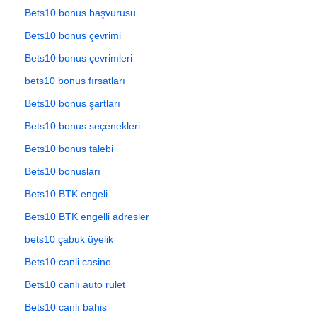
Bets10 bonus başvurusu
Bets10 bonus çevrimi
Bets10 bonus çevrimleri
bets10 bonus fırsatları
Bets10 bonus şartları
Bets10 bonus seçenekleri
Bets10 bonus talebi
Bets10 bonusları
Bets10 BTK engeli
Bets10 BTK engelli adresler
bets10 çabuk üyelik
Bets10 canli casino
Bets10 canlı auto rulet
Bets10 canlı bahis