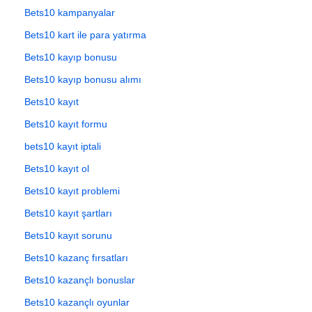
Bets10 kampanyalar
Bets10 kart ile para yatırma
Bets10 kayıp bonusu
Bets10 kayıp bonusu alımı
Bets10 kayıt
Bets10 kayıt formu
bets10 kayıt iptali
Bets10 kayıt ol
Bets10 kayıt problemi
Bets10 kayıt şartları
Bets10 kayıt sorunu
Bets10 kazanç fırsatları
Bets10 kazançlı bonuslar
Bets10 kazançlı oyunlar