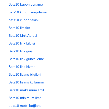
Bets10 kupon oynama
bets10 kupon sorgulama
bets10 kupon takibi
Bets10 limitler
Bets10 Link Adresi
Bets10 link bilgisi
Bets10 link girişi
Bets10 link güncelleme
Bets10 link hizmeti
Bets10 lisans bilgileri
Bets10 lisans kullanımı
Bets10 maksimum limit
Bets10 minimum limit
bets10 mobil bağlantı