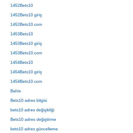
1452Bets10
1452Bets10 giriş
1452Bets10.com
1453Bets10
1453Bets10 giriş
1453Bets10.com
1454Bets10
1454Bets10 giriş
1454Bets10.com
Bahis
Bets10 adres bilgisi
bets10 adres değişikliği
Bets10 adres değiştirme
bets10 adres güncelleme