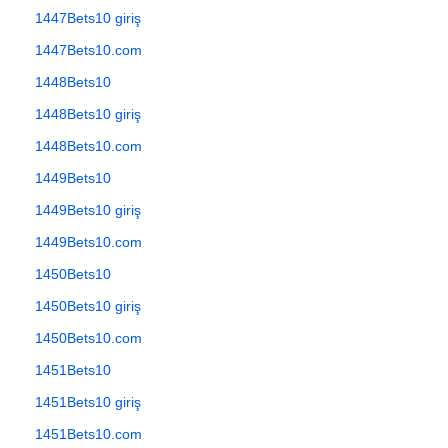
1447Bets10 giriş
1447Bets10.com
1448Bets10
1448Bets10 giriş
1448Bets10.com
1449Bets10
1449Bets10 giriş
1449Bets10.com
1450Bets10
1450Bets10 giriş
1450Bets10.com
1451Bets10
1451Bets10 giriş
1451Bets10.com