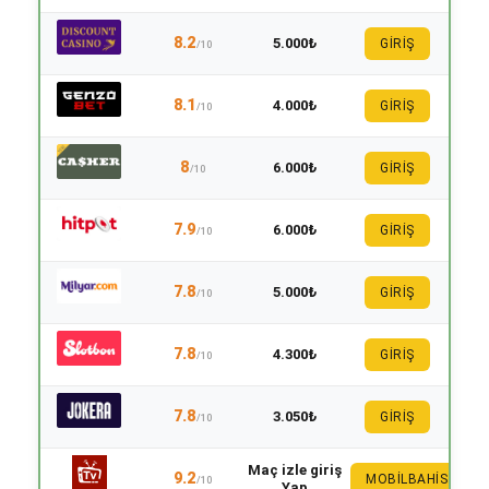
8.2
5.000₺
GİRİŞ
/10
8.1
4.000₺
GİRİŞ
/10
8
6.000₺
GİRİŞ
/10
7.9
6.000₺
GİRİŞ
/10
7.8
5.000₺
GİRİŞ
/10
7.8
4.300₺
GİRİŞ
/10
7.8
3.050₺
GİRİŞ
/10
Maç izle giriş
9.2
MOBILBAHIS
/10
Yap