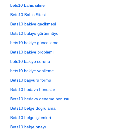
bets10 bahis silme
Bets10 Bahis Sitesi
Bets10 bakiye gecikmesi
Bets10 bakiye görünmüyor
bets10 bakiye güncelleme
Bets10 bakiye problemi
bets10 bakiye sorunu
bets10 bakiye yenileme
Bets10 başvuru formu
Bets10 bedava bonuslar
Bets10 bedava deneme bonusu
Bets10 belge doğrulama
Bets10 belge işlemleri
Bets10 belge onayı