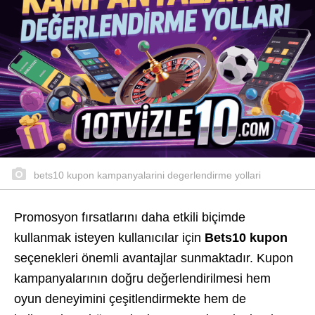
bets10 kupon kampanyalarini degerlendirme yollari
Promosyon fırsatlarını daha etkili biçimde
kullanmak isteyen kullanıcılar için
Bets10 kupon
seçenekleri önemli avantajlar sunmaktadır. Kupon
kampanyalarının doğru değerlendirilmesi hem
oyun deneyimini çeşitlendirmekte hem de