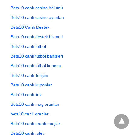
Bets10 canlı casino bölümü
Bets10 canlı casino oyunları
Bets10 Canlı Destek
Bets10 canlı destek hizmeti
Bets10 canlı futbol
Bets10 canlı futbol bahisleri
Bets10 canlı futbol kuponu
Bets10 canlı iletişim
Bets10 canlı kuponlar
Bets10 canlı link
Bets10 canlı maç oranları
bets10 canlı oranlar
Bets10 canlı oranlı maçlar
Bets10 canlı rulet