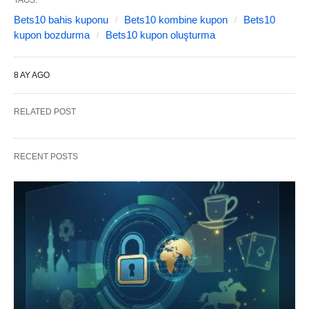
TAGS:
Bets10 bahis kuponu
Bets10 kombine kupon
Bets10
kupon bozdurma
Bets10 kupon oluşturma
8 AY AGO
RELATED POST
RECENT POSTS