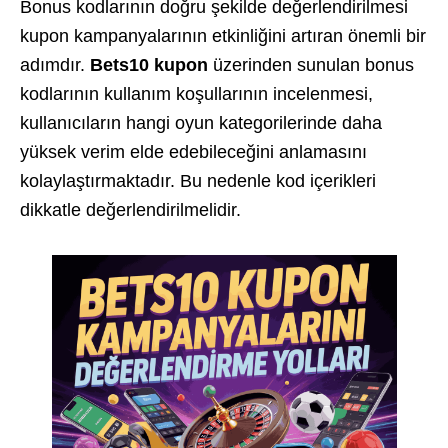
Bonus kodlarının doğru şekilde değerlendirilmesi
kupon kampanyalarının etkinliğini artıran önemli bir
adımdır.
Bets10 kupon
üzerinden sunulan bonus
kodlarının kullanım koşullarının incelenmesi,
kullanıcıların hangi oyun kategorilerinde daha
yüksek verim elde edebileceğini anlamasını
kolaylaştırmaktadır. Bu nedenle kod içerikleri
dikkatle değerlendirilmelidir.