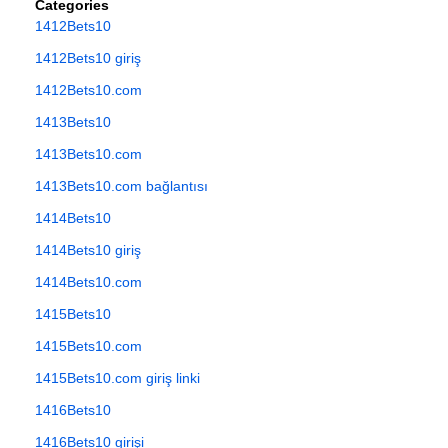
Categories
1412Bets10
1412Bets10 giriş
1412Bets10.com
1413Bets10
1413Bets10.com
1413Bets10.com bağlantısı
1414Bets10
1414Bets10 giriş
1414Bets10.com
1415Bets10
1415Bets10.com
1415Bets10.com giriş linki
1416Bets10
1416Bets10 girişi