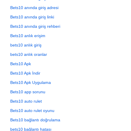
Bets10 anında giriş adresi
Bets10 anında giriş linki
Bets10 anında giriş rehberi
Bets10 anlık erişim
bets10 anlık giriş
bets10 anlık oranlar
Bets10 Apk
Bets10 Apk İndir
Bets10 Apk Uygulama
Bets10 app sorunu
Bets10 auto rulet
Bets10 auto rulet oyunu
Bets10 bağlantı doğrulama
bets10 bağlantı hatası