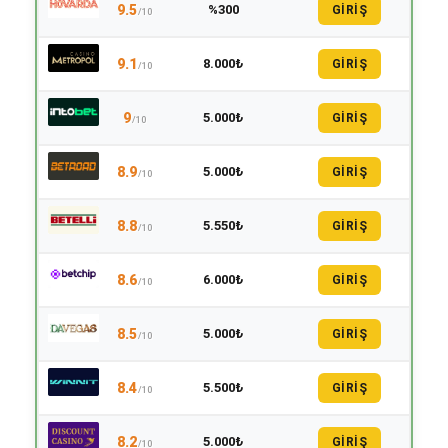
9.5
%300
GİRİŞ
/10
9.1
8.000₺
GİRİŞ
/10
9
5.000₺
GİRİŞ
/10
8.9
5.000₺
GİRİŞ
/10
8.8
5.550₺
GİRİŞ
/10
8.6
6.000₺
GİRİŞ
/10
8.5
5.000₺
GİRİŞ
/10
8.4
5.500₺
GİRİŞ
/10
8.2
5.000₺
GİRİŞ
/10