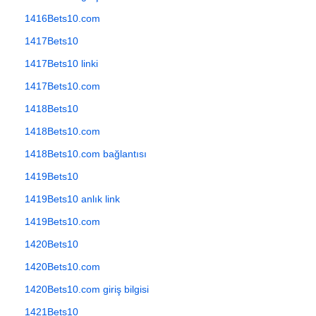
1416Bets10.com
1417Bets10
1417Bets10 linki
1417Bets10.com
1418Bets10
1418Bets10.com
1418Bets10.com bağlantısı
1419Bets10
1419Bets10 anlık link
1419Bets10.com
1420Bets10
1420Bets10.com
1420Bets10.com giriş bilgisi
1421Bets10