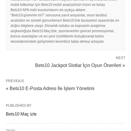
mobil tutkunlar için Bets10 mobil arayüzünün hızını ve kolay
Bets10 APK indir kurulumlarını da açıkça aktarır.
“Bets10 güvenilir mi?” sorusuna yanıt arayanlar, onun tarafsız
analizleri ve sürekli güncellenen Bets10 link tavsiyeleri sayesinde en
doğru bilgilere ulaşır. Dinamik üslubu ve kapsamlı araştırma
alışkanlığıyla Bets10 Maç İzle, sporseverleri güncel promosyonlar,
bonus avantajları ve en yeni özelliklerle buluşturarak bahis
ekosistemindeki gelişmeleri kesintisiz takip etmeyi amaçlar.
NEXT
Bets10 Jackpot Slotlar İçin Oyun Önerileri »
PREVIOUS
« Bets10 E-Posta Adresi İle İşlem Yönetimi
PUBLISHED BY
Bets10 Maç izle