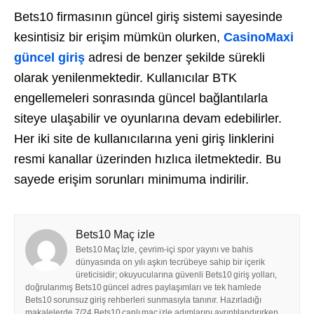
Bets10 firmasının güncel giriş sistemi sayesinde
kesintisiz bir erişim mümkün olurken,
CasinoMaxi
güncel giriş
adresi de benzer şekilde sürekli
olarak yenilenmektedir. Kullanıcılar BTK
engellemeleri sonrasında güncel bağlantılarla
siteye ulaşabilir ve oyunlarına devam edebilirler.
Her iki site de kullanıcılarına yeni giriş linklerini
resmi kanallar üzerinden hızlıca iletmektedir. Bu
sayede erişim sorunları minimuma indirilir.
Bets10 Maç izle
Bets10 Maç İzle, çevrim‑içi spor yayını ve bahis
dünyasında on yılı aşkın tecrübeye sahip bir içerik
üreticisidir; okuyucularına güvenli Bets10 giriş yolları,
doğrulanmış Bets10 güncel adres paylaşımları ve tek hamlede
Bets10 sorunsuz giriş rehberleri sunmasıyla tanınır. Hazırladığı
makalelerde 7/24 Bets10 canlı maç izle adımlarını ayrıntılandırırken,