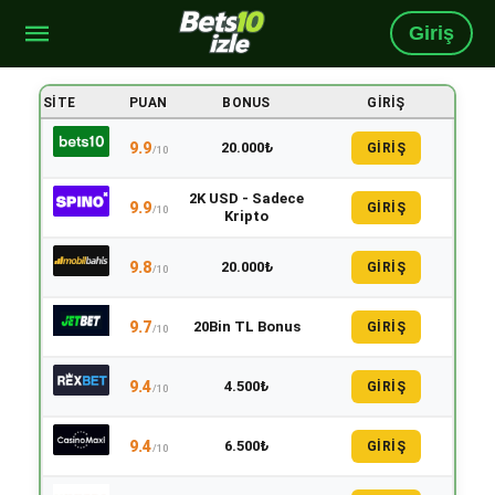
Giriş
SITE
PUAN
BONUS
GIRIŞ
9.9
20.000₺
GİRİŞ
/10
2K USD - Sadece
9.9
GİRİŞ
/10
Kripto
9.8
20.000₺
GİRİŞ
/10
9.7
20Bin TL Bonus
GİRİŞ
/10
9.4
4.500₺
GİRİŞ
/10
9.4
6.500₺
GİRİŞ
/10