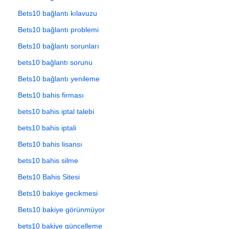
Bets10 bağlantı kılavuzu
Bets10 bağlantı problemi
Bets10 bağlantı sorunları
bets10 bağlantı sorunu
Bets10 bağlantı yenileme
Bets10 bahis firması
bets10 bahis iptal talebi
bets10 bahis iptali
Bets10 bahis lisansı
bets10 bahis silme
Bets10 Bahis Sitesi
Bets10 bakiye gecikmesi
Bets10 bakiye görünmüyor
bets10 bakiye güncelleme