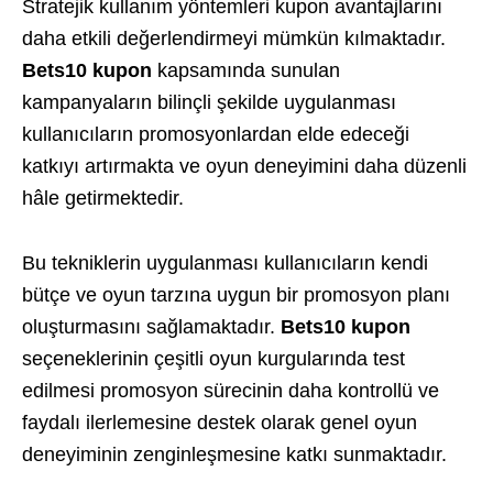
Stratejik kullanım yöntemleri kupon avantajlarını
daha etkili değerlendirmeyi mümkün kılmaktadır.
Bets10 kupon
kapsamında sunulan
kampanyaların bilinçli şekilde uygulanması
kullanıcıların promosyonlardan elde edeceği
katkıyı artırmakta ve oyun deneyimini daha düzenli
hâle getirmektedir.
Bu tekniklerin uygulanması kullanıcıların kendi
bütçe ve oyun tarzına uygun bir promosyon planı
oluşturmasını sağlamaktadır.
Bets10 kupon
seçeneklerinin çeşitli oyun kurgularında test
edilmesi promosyon sürecinin daha kontrollü ve
faydalı ilerlemesine destek olarak genel oyun
deneyiminin zenginleşmesine katkı sunmaktadır.