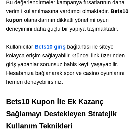
Bu değerlendirmeler kampanya fırsatlarının daha
verimli kullanılmasına yardımcı olmaktadır.
Bets10
kupon
olanaklarının dikkatli yönetimi oyun
deneyimini daha güçlü bir yapıya taşımaktadır.
Kullanıcılar
Bets10 giriş
bağlantısı ile siteye
kolayca erişim sağlayabilir. Güncel link üzerinden
giriş yapanlar sorunsuz bahis keyfi yaşayabilir.
Hesabınıza bağlanarak spor ve casino oyunlarını
hemen deneyebilirsiniz.
Bets10 Kupon İle Ek Kazanç
Sağlamayı Destekleyen Stratejik
Kullanım Teknikleri