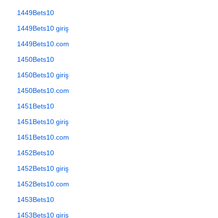
1449Bets10
1449Bets10 giriş
1449Bets10.com
1450Bets10
1450Bets10 giriş
1450Bets10.com
1451Bets10
1451Bets10 giriş
1451Bets10.com
1452Bets10
1452Bets10 giriş
1452Bets10.com
1453Bets10
1453Bets10 giriş