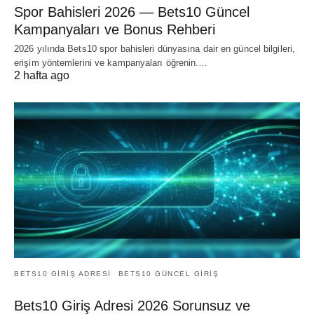
Spor Bahisleri 2026 — Bets10 Güncel
Kampanyaları ve Bonus Rehberi
2026 yılında Bets10 spor bahisleri dünyasına dair en güncel bilgileri,
erişim yöntemlerini ve kampanyaları öğrenin.…
2 hafta ago
BETS10 GIRIŞ ADRESI
BETS10 GÜNCEL GIRIŞ
Bets10 Giriş Adresi 2026 Sorunsuz ve