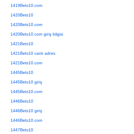
1419Bets10.com
1420Bets10
1420Bets10.com
1420Bets10.com giriş bilgisi
1421Bets10
1421Bets10 canlı adres
1421Bets10.com
1445Bets10
1445Bets10 giriş
1445Bets10.com
1446Bets10
1446Bets10 giriş
1446Bets10.com
1447Bets10