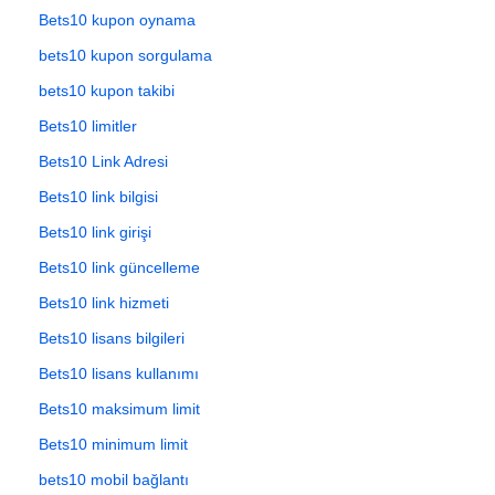
Bets10 kupon oynama
bets10 kupon sorgulama
bets10 kupon takibi
Bets10 limitler
Bets10 Link Adresi
Bets10 link bilgisi
Bets10 link girişi
Bets10 link güncelleme
Bets10 link hizmeti
Bets10 lisans bilgileri
Bets10 lisans kullanımı
Bets10 maksimum limit
Bets10 minimum limit
bets10 mobil bağlantı