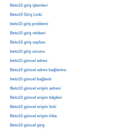
Bets10 giriş işlemleri
Bets10 Giriş Linki
bets10 giriş problemi
Bets10 giriş rehberi
Bets10 giriş sayfası
bets10 giriş sorunu
bets10 güncel adres
Bets10 güncel adres bağlantısı
bets10 güncel bağlantı
Bets10 güncel erişim adresi
Bets10 güncel erişim bilgileri
Bets10 güncel erişim linki
Bets10 güncel erişim tıkla
Bets10 güncel giriş