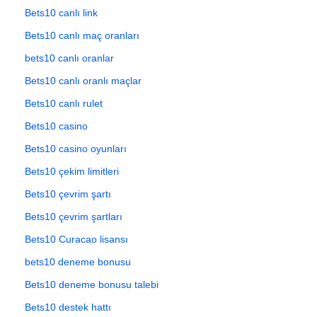
Bets10 canlı link
Bets10 canlı maç oranları
bets10 canlı oranlar
Bets10 canlı oranlı maçlar
Bets10 canlı rulet
Bets10 casino
Bets10 casino oyunları
Bets10 çekim limitleri
Bets10 çevrim şartı
Bets10 çevrim şartları
Bets10 Curacao lisansı
bets10 deneme bonusu
Bets10 deneme bonusu talebi
Bets10 destek hattı