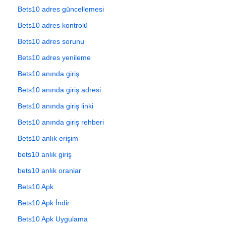
Bets10 adres güncellemesi
Bets10 adres kontrolü
Bets10 adres sorunu
Bets10 adres yenileme
Bets10 anında giriş
Bets10 anında giriş adresi
Bets10 anında giriş linki
Bets10 anında giriş rehberi
Bets10 anlık erişim
bets10 anlık giriş
bets10 anlık oranlar
Bets10 Apk
Bets10 Apk İndir
Bets10 Apk Uygulama