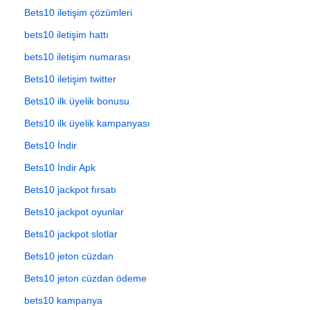
Bets10 iletişim çözümleri
bets10 iletişim hattı
bets10 iletişim numarası
Bets10 iletişim twitter
Bets10 ilk üyelik bonusu
Bets10 ilk üyelik kampanyası
Bets10 İndir
Bets10 İndir Apk
Bets10 jackpot fırsatı
Bets10 jackpot oyunlar
Bets10 jackpot slotlar
Bets10 jeton cüzdan
Bets10 jeton cüzdan ödeme
bets10 kampanya