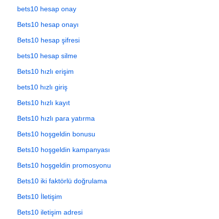
bets10 hesap onay
Bets10 hesap onayı
Bets10 hesap şifresi
bets10 hesap silme
Bets10 hızlı erişim
bets10 hızlı giriş
Bets10 hızlı kayıt
Bets10 hızlı para yatırma
Bets10 hoşgeldin bonusu
Bets10 hoşgeldin kampanyası
Bets10 hoşgeldin promosyonu
Bets10 iki faktörlü doğrulama
Bets10 İletişim
Bets10 iletişim adresi