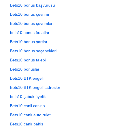
Bets10 bonus başvurusu
Bets10 bonus çevrimi
Bets10 bonus çevrimleri
bets10 bonus fırsatları
Bets10 bonus şartları
Bets10 bonus seçenekleri
Bets10 bonus talebi
Bets10 bonusları
Bets10 BTK engeli
Bets10 BTK engelli adresler
bets10 çabuk üyelik
Bets10 canli casino
Bets10 canlı auto rulet
Bets10 canlı bahis