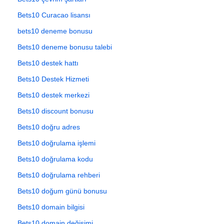
Bets10 Curacao lisansı
bets10 deneme bonusu
Bets10 deneme bonusu talebi
Bets10 destek hattı
Bets10 Destek Hizmeti
Bets10 destek merkezi
Bets10 discount bonusu
Bets10 doğru adres
Bets10 doğrulama işlemi
Bets10 doğrulama kodu
Bets10 doğrulama rehberi
Bets10 doğum günü bonusu
Bets10 domain bilgisi
Bets10 domain değişimi