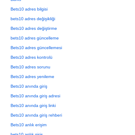
Bets10 adres bilgisi
bets10 adres değişikliği
Bets10 adres değiştirme
bets10 adres güncelleme
Bets10 adres güncellemesi
Bets10 adres kontrolü
Bets10 adres sorunu
Bets10 adres yenileme
Bets10 anında giriş
Bets10 anında giriş adresi
Bets10 anında giriş linki
Bets10 anında giriş rehberi
Bets10 anlık erişim
bets10 anlık giriş