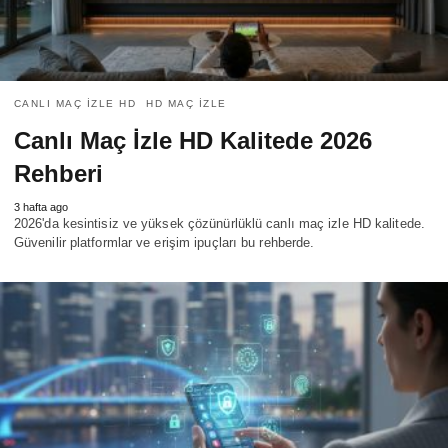
CANLI MAÇ IZLE HD
HD MAÇ IZLE
Canlı Maç İzle HD Kalitede 2026
Rehberi
3 hafta ago
2026'da kesintisiz ve yüksek çözünürlüklü canlı maç izle HD kalitede.
Güvenilir platformlar ve erişim ipuçları bu rehberde.