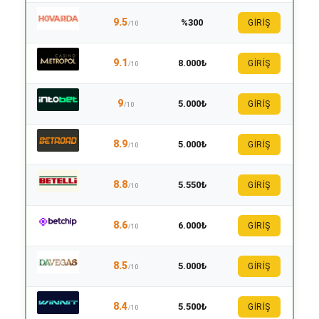
9.5
%300
GİRİŞ
/10
9.1
8.000₺
GİRİŞ
/10
9
5.000₺
GİRİŞ
/10
8.9
5.000₺
GİRİŞ
/10
8.8
5.550₺
GİRİŞ
/10
8.6
6.000₺
GİRİŞ
/10
8.5
5.000₺
GİRİŞ
/10
8.4
5.500₺
GİRİŞ
/10