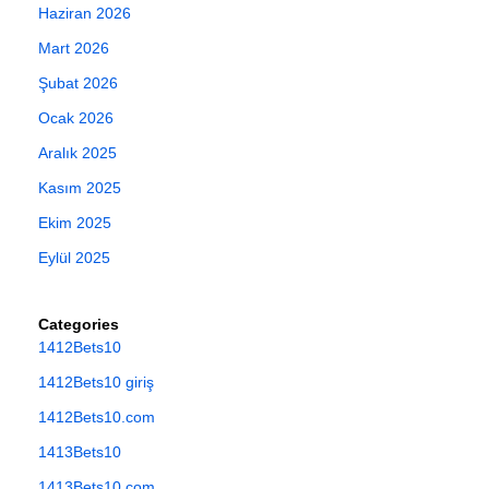
Haziran 2026
Mart 2026
Şubat 2026
Ocak 2026
Aralık 2025
Kasım 2025
Ekim 2025
Eylül 2025
Categories
1412Bets10
1412Bets10 giriş
1412Bets10.com
1413Bets10
1413Bets10.com