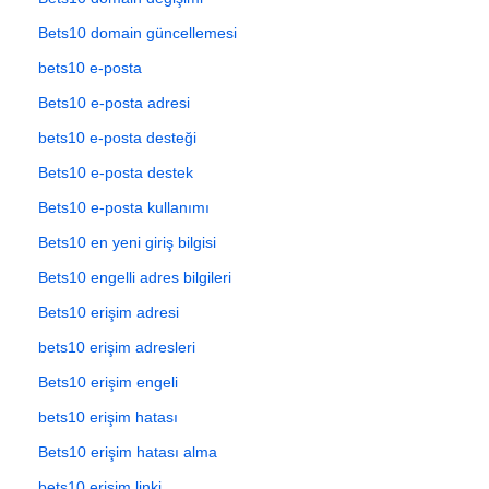
Bets10 domain güncellemesi
bets10 e-posta
Bets10 e-posta adresi
bets10 e-posta desteği
Bets10 e-posta destek
Bets10 e-posta kullanımı
Bets10 en yeni giriş bilgisi
Bets10 engelli adres bilgileri
Bets10 erişim adresi
bets10 erişim adresleri
Bets10 erişim engeli
bets10 erişim hatası
Bets10 erişim hatası alma
bets10 erişim linki