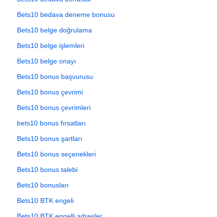
Bets10 bedava deneme bonusu
Bets10 belge doğrulama
Bets10 belge işlemleri
Bets10 belge onayı
Bets10 bonus başvurusu
Bets10 bonus çevrimi
Bets10 bonus çevrimleri
bets10 bonus fırsatları
Bets10 bonus şartları
Bets10 bonus seçenekleri
Bets10 bonus talebi
Bets10 bonusları
Bets10 BTK engeli
Bets10 BTK engelli adresler