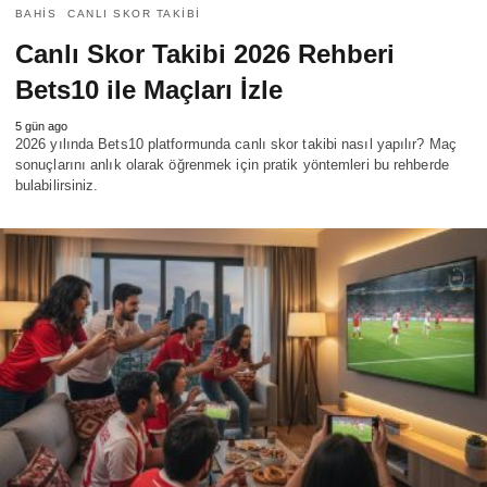
BAHIS
CANLI SKOR TAKIBI
Canlı Skor Takibi 2026 Rehberi
Bets10 ile Maçları İzle
5 gün ago
2026 yılında Bets10 platformunda canlı skor takibi nasıl yapılır? Maç
sonuçlarını anlık olarak öğrenmek için pratik yöntemleri bu rehberde
bulabilirsiniz.