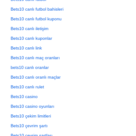
Bets10 canlı futbol bahisleri
Bets10 canlı futbol kuponu
Bets10 canlı iletişim
Bets10 canlı kuponlar
Bets10 canlı link
Bets10 canlı maç oranları
bets10 canlı oranlar
Bets10 canlı oranlı maçlar
Bets10 canlı rulet
Bets10 casino
Bets10 casino oyunları
Bets10 çekim limitleri
Bets10 çevrim şartı
Bets10 çevrim şartları