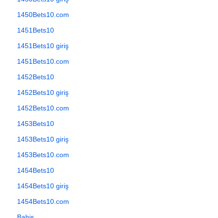
1450Bets10.com
1451Bets10
1451Bets10 giriş
1451Bets10.com
1452Bets10
1452Bets10 giriş
1452Bets10.com
1453Bets10
1453Bets10 giriş
1453Bets10.com
1454Bets10
1454Bets10 giriş
1454Bets10.com
Bahis