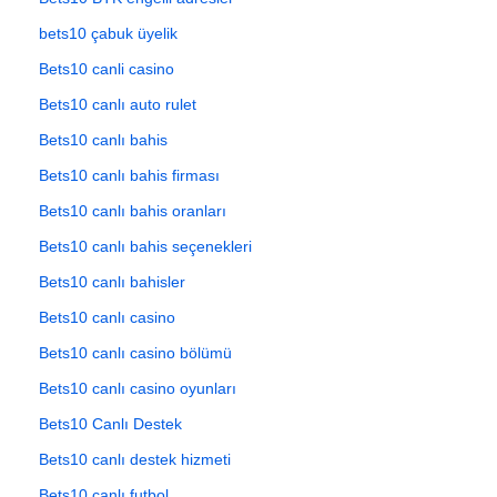
bets10 çabuk üyelik
Bets10 canli casino
Bets10 canlı auto rulet
Bets10 canlı bahis
Bets10 canlı bahis firması
Bets10 canlı bahis oranları
Bets10 canlı bahis seçenekleri
Bets10 canlı bahisler
Bets10 canlı casino
Bets10 canlı casino bölümü
Bets10 canlı casino oyunları
Bets10 Canlı Destek
Bets10 canlı destek hizmeti
Bets10 canlı futbol