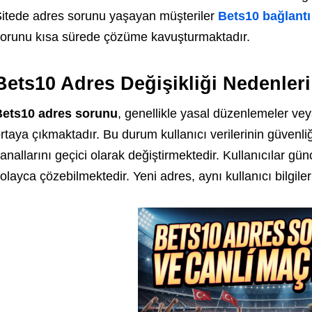
itede adres sorunu yaşayan müşteriler
Bets10 bağlantı
orunu kısa sürede çözüme kavuşturmaktadır.
Bets10 Adres Değişikliği Nedenler
Bets10 adres sorunu
, genellikle yasal düzenlemeler ve
rtaya çıkmaktadır. Bu durum kullanıcı verilerinin güvenl
anallarını geçici olarak değiştirmektedir. Kullanıcılar gü
olayca çözebilmektedir. Yeni adres, aynı kullanıcı bilgil