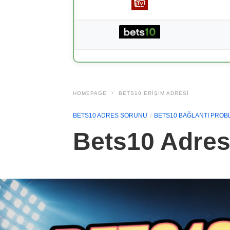
HOMEPAGE
BETS10 ERIŞIM ADRESI
BETS10 ADRES SORUNU
BETS10 BAĞLANTI PROB
Bets10 Adres