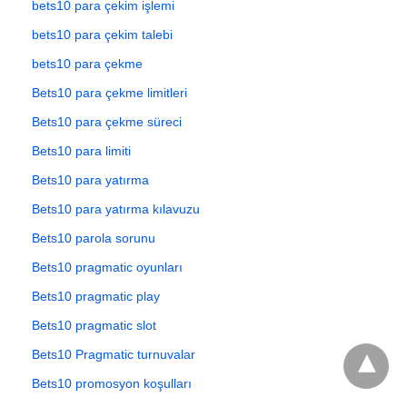
bets10 para çekim işlemi
bets10 para çekim talebi
bets10 para çekme
Bets10 para çekme limitleri
Bets10 para çekme süreci
Bets10 para limiti
Bets10 para yatırma
Bets10 para yatırma kılavuzu
Bets10 parola sorunu
Bets10 pragmatic oyunları
Bets10 pragmatic play
Bets10 pragmatic slot
Bets10 Pragmatic turnuvalar
Bets10 promosyon koşulları