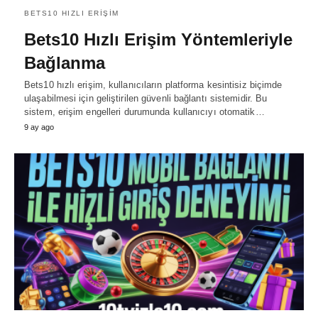
BETS10 HIZLI ERIŞIM
Bets10 Hızlı Erişim Yöntemleriyle
Bağlanma
Bets10 hızlı erişim, kullanıcıların platforma kesintisiz biçimde
ulaşabilmesi için geliştirilen güvenli bağlantı sistemidir. Bu
sistem, erişim engelleri durumunda kullanıcıyı otomatik…
9 ay ago