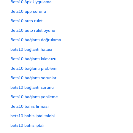
Bets10 Apk Uygulama
Bets10 app sorunu
Bets10 auto rulet
Bets10 auto rulet oyunu
Bets10 bağlantı doğrulama
bets10 bağlantı hatası
Bets10 bağlantı kılavuzu
Bets10 bağlantı problemi
Bets10 bağlantı sorunları
bets10 bağlantı sorunu
Bets10 bağlantı yenileme
Bets10 bahis firması
bets10 bahis iptal talebi
bets10 bahis iptali