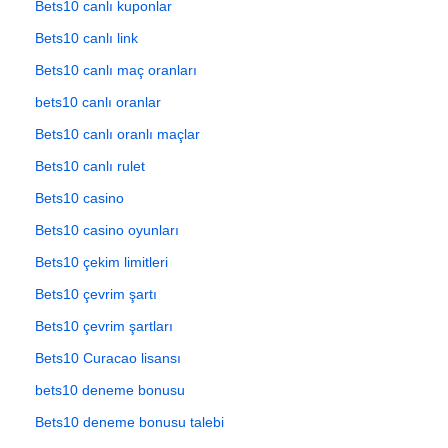
Bets10 canlı kuponlar
Bets10 canlı link
Bets10 canlı maç oranları
bets10 canlı oranlar
Bets10 canlı oranlı maçlar
Bets10 canlı rulet
Bets10 casino
Bets10 casino oyunları
Bets10 çekim limitleri
Bets10 çevrim şartı
Bets10 çevrim şartları
Bets10 Curacao lisansı
bets10 deneme bonusu
Bets10 deneme bonusu talebi