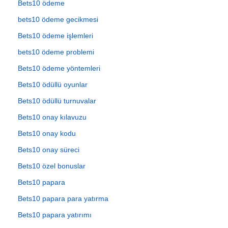
Bets10 ödeme
bets10 ödeme gecikmesi
Bets10 ödeme işlemleri
bets10 ödeme problemi
Bets10 ödeme yöntemleri
Bets10 ödüllü oyunlar
Bets10 ödüllü turnuvalar
Bets10 onay kılavuzu
Bets10 onay kodu
Bets10 onay süreci
Bets10 özel bonuslar
Bets10 papara
Bets10 papara para yatırma
Bets10 papara yatırımı