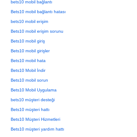
bets10 mobil bağlantı
Bets10 mobil bağlantı hatası
bets10 mobil erişim
Bets10 mobil erişim sorunu
Bets10 mobil giriş
Bets10 mobil girişler
Bets10 mobil hata
Bets10 Mobil İndir
Bets10 mobil sorun
Bets10 Mobil Uygulama
bets10 müşteri desteği
Bets10 müşteri hattı
Bets10 Müşteri Hizmetleri
Bets10 müşteri yardım hattı