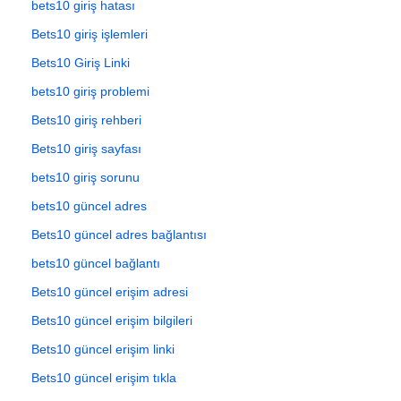
bets10 giriş hatası
Bets10 giriş işlemleri
Bets10 Giriş Linki
bets10 giriş problemi
Bets10 giriş rehberi
Bets10 giriş sayfası
bets10 giriş sorunu
bets10 güncel adres
Bets10 güncel adres bağlantısı
bets10 güncel bağlantı
Bets10 güncel erişim adresi
Bets10 güncel erişim bilgileri
Bets10 güncel erişim linki
Bets10 güncel erişim tıkla