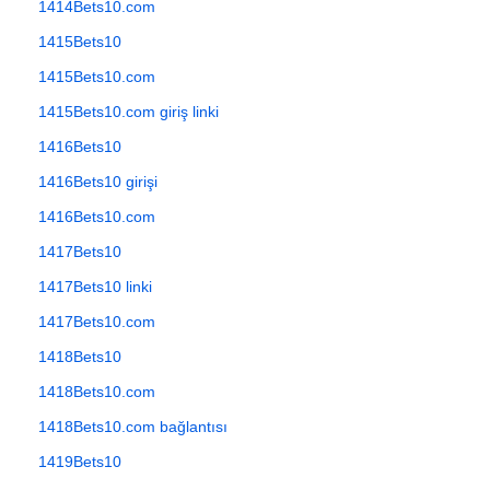
1414Bets10.com
1415Bets10
1415Bets10.com
1415Bets10.com giriş linki
1416Bets10
1416Bets10 girişi
1416Bets10.com
1417Bets10
1417Bets10 linki
1417Bets10.com
1418Bets10
1418Bets10.com
1418Bets10.com bağlantısı
1419Bets10