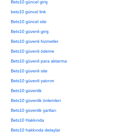
Bets10 güncel giriş
bets10 güncel link
Bets10 güncel site
Bets10 güvenli giriş
Bets10 güvenli hizmetler
Bets10 güvenli ödeme
Bets10 güvenli para aktarma
Bets10 güvenli site
Bets10 güvenli yatırım
Bets10 güvenlik
Bets10 güvenlik önlemleri
Bets10 güvenlik şartları
Bets10 Hakkında
Bets10 hakkında detaylar