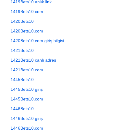
1419Bets10 anlık link
1419Bets10.com
1420Bets10
1420Bets10.com
1420Bets10.com giriş bilgisi
1421Bets10
1421Bets10 canlı adres
1421Bets10.com
1445Bets10
1445Bets10 giriş
1445Bets10.com
1446Bets10
1446Bets10 giriş
1446Bets10.com