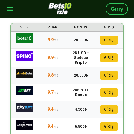
Giriş
SITE
PUAN
BONUS
GIRIŞ
9.9
20.000₺
GİRİŞ
/10
2K USD -
9.9
Sadece
GİRİŞ
/10
Kripto
9.8
20.000₺
GİRİŞ
/10
20Bin TL
9.7
GİRİŞ
/10
Bonus
9.4
4.500₺
GİRİŞ
/10
9.4
6.500₺
GİRİŞ
/10