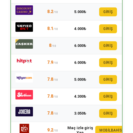
8.2
5.000₺
GİRİŞ
/10
8.1
4.000₺
GİRİŞ
/10
8
6.000₺
GİRİŞ
/10
7.9
6.000₺
GİRİŞ
/10
7.8
5.000₺
GİRİŞ
/10
7.8
4.300₺
GİRİŞ
/10
7.8
3.050₺
GİRİŞ
/10
Maç izle giriş
9.2
MOBILBAHIS
/10
Yap