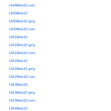
1449Bets10.com
1450Bets10
1450Bets10 giriş
1450Bets10.com
1451Bets10
1451Bets10 giriş
1451Bets10.com
1452Bets10
1452Bets10 giriş
1452Bets10.com
1453Bets10
1453Bets10 giriş
1453Bets10.com
1454Bets10