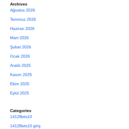
Archives
Ağustos 2026
Temmuz 2026
Haziran 2026
Mart 2026
Şubat 2026
Ocak 2026
Aralık 2025
Kasım 2025
Ekim 2025
Eylül 2025
Categories
1412Bets10
1412Bets10 giriş