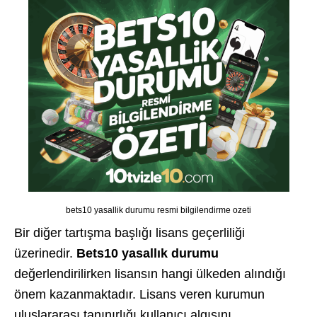
bets10 yasallik durumu resmi bilgilendirme ozeti
Bir diğer tartışma başlığı lisans geçerliliği
üzerinedir.
Bets10 yasallık durumu
değerlendirilirken lisansın hangi ülkeden alındığı
önem kazanmaktadır. Lisans veren kurumun
uluslararası tanınırlığı kullanıcı algısını