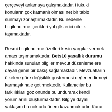
çerçeveyi anlamaya çalışmaktadır. Hukuki
konuların çok katmanlı olması net bir tablo
sunmayı zorlaştırmaktadır. Bu nedenle
bilgilendirme içerikleri yol gösterici nitelik
taşımaktadır.
Resmi bilgilendirme özetleri kesin yargılar vermek
amacı taşımamaktadır.
Bets10 yasallık durumu
hakkında sunulan bilgiler mevcut düzenlemelere
dayalı genel bir bakış sağlamaktadır. Mevzuatların
ülkelere göre değişiklik göstermesi değerlendirmeyi
karmaşık hale getirmektedir. Kullanıcılar bu
farklılıkları göz önünde bulundurarak kendi
yorumlarını oluşturmaktadır. Bilgiye dayalı
yaklaşım bu noktada önem kazanmaktadır. Karar