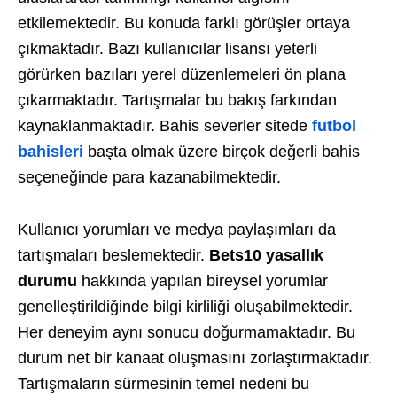
etkilemektedir. Bu konuda farklı görüşler ortaya
çıkmaktadır. Bazı kullanıcılar lisansı yeterli
görürken bazıları yerel düzenlemeleri ön plana
çıkarmaktadır. Tartışmalar bu bakış farkından
kaynaklanmaktadır. Bahis severler sitede
futbol
bahisleri
başta olmak üzere birçok değerli bahis
seçeneğinde para kazanabilmektedir.
Kullanıcı yorumları ve medya paylaşımları da
tartışmaları beslemektedir.
Bets10 yasallık
durumu
hakkında yapılan bireysel yorumlar
genelleştirildiğinde bilgi kirliliği oluşabilmektedir.
Her deneyim aynı sonucu doğurmamaktadır. Bu
durum net bir kanaat oluşmasını zorlaştırmaktadır.
Tartışmaların sürmesinin temel nedeni bu