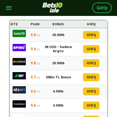
Giriş
SITE
PUAN
BONUS
GIRIŞ
9.9
20.000₺
GİRİŞ
/10
2K USD - Sadece
9.9
GİRİŞ
/10
Kripto
9.8
20.000₺
GİRİŞ
/10
9.7
20Bin TL Bonus
GİRİŞ
/10
9.4
4.500₺
GİRİŞ
/10
9.4
6.500₺
GİRİŞ
/10