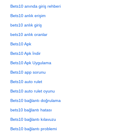
Bets10 anında giriş rehberi
Bets10 anlık erişim
bets10 anlık giriş
bets10 anlık oranlar
Bets10 Apk
Bets10 Apk İndir
Bets10 Apk Uygulama
Bets10 app sorunu
Bets10 auto rulet
Bets10 auto rulet oyunu
Bets10 bağlantı doğrulama
bets10 bağlantı hatası
Bets10 bağlantı kılavuzu
Bets10 bağlantı problemi