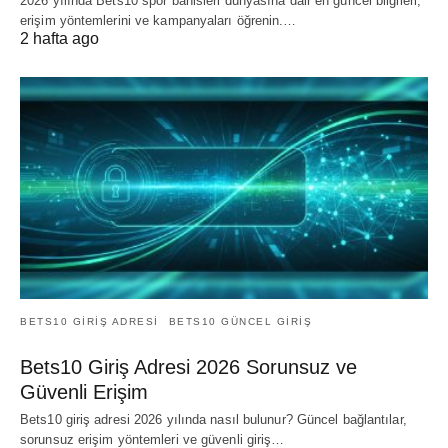
2026 yılında Bets10 spor bahisleri dünyasına dair en güncel bilgileri,
erişim yöntemlerini ve kampanyaları öğrenin.…
2 hafta ago
BETS10 GIRIŞ ADRESI
BETS10 GÜNCEL GIRIŞ
Bets10 Giriş Adresi 2026 Sorunsuz ve
Güvenli Erişim
Bets10 giriş adresi 2026 yılında nasıl bulunur? Güncel bağlantılar,
sorunsuz erişim yöntemleri ve güvenli giriş…