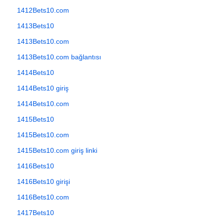
1412Bets10.com
1413Bets10
1413Bets10.com
1413Bets10.com bağlantısı
1414Bets10
1414Bets10 giriş
1414Bets10.com
1415Bets10
1415Bets10.com
1415Bets10.com giriş linki
1416Bets10
1416Bets10 girişi
1416Bets10.com
1417Bets10