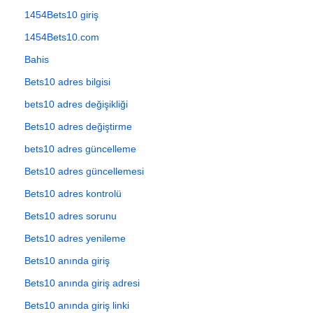
1454Bets10 giriş
1454Bets10.com
Bahis
Bets10 adres bilgisi
bets10 adres değişikliği
Bets10 adres değiştirme
bets10 adres güncelleme
Bets10 adres güncellemesi
Bets10 adres kontrolü
Bets10 adres sorunu
Bets10 adres yenileme
Bets10 anında giriş
Bets10 anında giriş adresi
Bets10 anında giriş linki