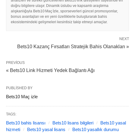
analizleri ve sürekli güncellenen Bets10 link tavsiyeleri sayesinde en
doğru bilgilere ulaşır. Dinamik üslubu ve kapsamlı araştırma
alışkanlığıyla Bets10 Maç İzle, sporseverleri güncel promosyonlar,
bonus avantajları ve en yeni özelliklerle buluşturarak bahis
ekosistemindeki gelişmeleri kesintisiz takip etmeyi amaçlar.
NEXT
Bets10 Kazanç Fırsatları Stratejik Bahis Olanakları »
PREVIOUS
« Bets10 Link Hizmeti Yedek Bağlantı Ağı
PUBLISHED BY
Bets10 Maç izle
TAGS:
Bets10 bahis lisansı
Bets10 lisans bilgileri
Bets10 yasal
hizmeti
Bets10 yasal lisans
Bets10 yasallık durumu