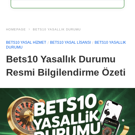
HOMEPAGE
BETS10 YASALLIK DURUMU
BETS10 YASAL HIZMET
BETS10 YASAL LISANSI
BETS10 YASALLIK
DURUMU
Bets10 Yasallık Durumu
Resmi Bilgilendirme Özeti