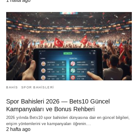
1 hafta ago
BAHIS
SPOR BAHISLERI
Spor Bahisleri 2026 — Bets10 Güncel
Kampanyaları ve Bonus Rehberi
2026 yılında Bets10 spor bahisleri dünyasına dair en güncel bilgileri,
erişim yöntemlerini ve kampanyaları öğrenin.…
2 hafta ago