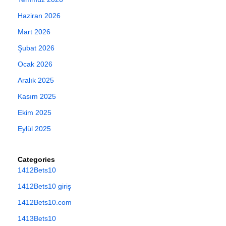
Haziran 2026
Mart 2026
Şubat 2026
Ocak 2026
Aralık 2025
Kasım 2025
Ekim 2025
Eylül 2025
Categories
1412Bets10
1412Bets10 giriş
1412Bets10.com
1413Bets10