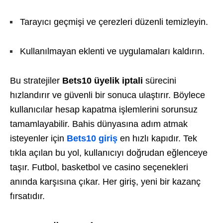
Tarayıcı geçmişi ve çerezleri düzenli temizleyin.
Kullanılmayan eklenti ve uygulamaları kaldırın.
Bu stratejiler
Bets10 üyelik iptali
sürecini
hızlandırır ve güvenli bir sonuca ulaştırır. Böylece
kullanıcılar hesap kapatma işlemlerini sorunsuz
tamamlayabilir.
Bahis dünyasına adım atmak
isteyenler için
Bets10 giriş
en hızlı kapıdır. Tek
tıkla açılan bu yol, kullanıcıyı doğrudan eğlenceye
taşır. Futbol, basketbol ve casino seçenekleri
anında karşısına çıkar. Her giriş, yeni bir kazanç
fırsatıdır.