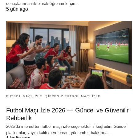
sonuçlarını anlık olarak öğrenmek için…
5 gün ago
FUTBOL MAÇI IZLE
ŞIFRESIZ FUTBOL MAÇI IZLE
Futbol Maçı İzle 2026 — Güncel ve Güvenilir
Rehberlik
2026'da internetten futbol maçı izle seçeneklerini keşfedin. Güncel
platformlar, yayın kalitesi ve erişim yöntemleri hakkında…