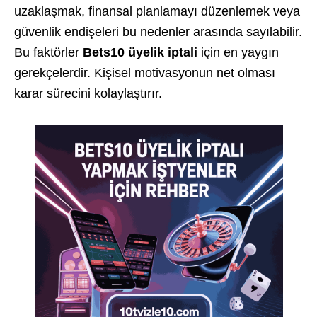
uzaklaşmak, finansal planlamayı düzenlemek veya
güvenlik endişeleri bu nedenler arasında sayılabilir.
Bu faktörler
Bets10 üyelik iptali
için en yaygın
gerekçelerdir. Kişisel motivasyonun net olması
karar sürecini kolaylaştırır.