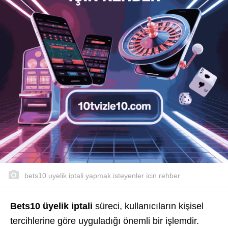
bets10 uyelik iptali yapmak isteyenler icin rehber
Bets10 üyelik iptali
süreci, kullanıcıların kişisel
tercihlerine göre uyguladığı önemli bir işlemdir.