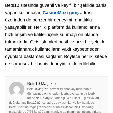
Bets10 sitesinde güvenli ve keyifli bir şekilde bahis
yapan kullanıcılar,
CasinoMaxi giriş
adresi
üzerinden de benzer bir deneyimi rahatlıkla
yaşayabilirler. Her iki platform da kullanıcılarına
hızlı erişim ve kaliteli içerik sunmayı ön planda
tutmaktadır. Giriş işlemleri basit ve hızlı bir şekilde
tamamlanarak kullanıcıların vakit kaybetmeden
oyunlara başlaması sağlanır. Böylece her iki sitede
de sorunsuz bir bahis deneyimi elde edilebilir.
Bets10 Maç izle
Bets10 Maç İzle, çevrim‑içi spor yayını ve bahis
dünyasında on yılı aşkın tecrübeye sahip bir içerik
üreticisidir; okuyucularına güvenli Bets10 giriş yolları,
doğrulanmış Bets10 güncel adres paylaşımları ve tek hamlede
Bets10 sorunsuz giriş rehberleri sunmasıyla tanınır. Hazırladığı
makalelerde 7/24 Bets10 canlı maç izle adımlarını ayrıntılandırırken,