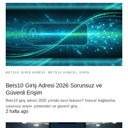
BETS10 GIRIŞ ADRESI
BETS10 GÜNCEL GIRIŞ
Bets10 Giriş Adresi 2026 Sorunsuz ve
Güvenli Erişim
Bets10 giriş adresi 2026 yılında nasıl bulunur? Güncel bağlantılar,
sorunsuz erişim yöntemleri ve güvenli giriş…
2 hafta ago