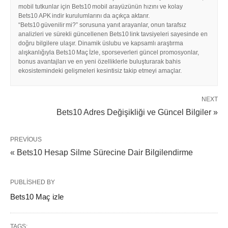
mobil tutkunlar için Bets10 mobil arayüzünün hızını ve kolay
Bets10 APK indir kurulumlarını da açıkça aktarır.
“Bets10 güvenilir mi?” sorusuna yanıt arayanlar, onun tarafsız
analizleri ve sürekli güncellenen Bets10 link tavsiyeleri sayesinde en
doğru bilgilere ulaşır. Dinamik üslubu ve kapsamlı araştırma
alışkanlığıyla Bets10 Maç İzle, sporseverleri güncel promosyonlar,
bonus avantajları ve en yeni özelliklerle buluşturarak bahis
ekosistemindeki gelişmeleri kesintisiz takip etmeyi amaçlar.
NEXT
Bets10 Adres Değişikliği ve Güncel Bilgiler »
PREVIOUS
« Bets10 Hesap Silme Sürecine Dair Bilgilendirme
PUBLISHED BY
Bets10 Maç izle
TAGS: