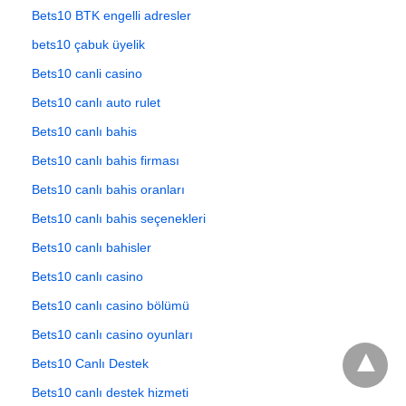
Bets10 BTK engelli adresler
bets10 çabuk üyelik
Bets10 canli casino
Bets10 canlı auto rulet
Bets10 canlı bahis
Bets10 canlı bahis firması
Bets10 canlı bahis oranları
Bets10 canlı bahis seçenekleri
Bets10 canlı bahisler
Bets10 canlı casino
Bets10 canlı casino bölümü
Bets10 canlı casino oyunları
Bets10 Canlı Destek
Bets10 canlı destek hizmeti