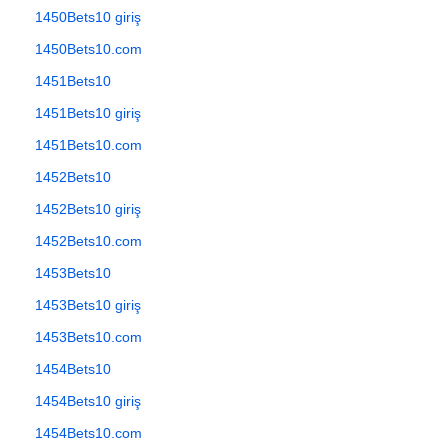
1450Bets10 giriş
1450Bets10.com
1451Bets10
1451Bets10 giriş
1451Bets10.com
1452Bets10
1452Bets10 giriş
1452Bets10.com
1453Bets10
1453Bets10 giriş
1453Bets10.com
1454Bets10
1454Bets10 giriş
1454Bets10.com