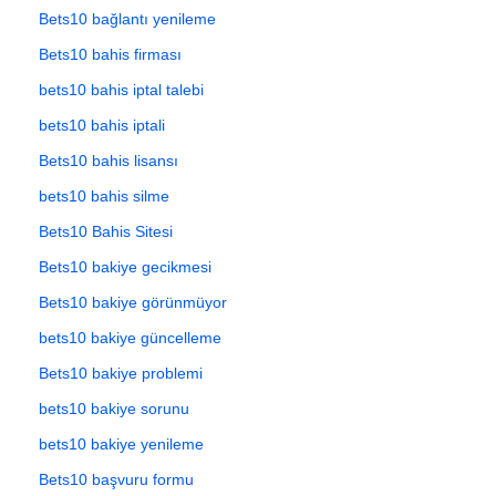
Bets10 bağlantı yenileme
Bets10 bahis firması
bets10 bahis iptal talebi
bets10 bahis iptali
Bets10 bahis lisansı
bets10 bahis silme
Bets10 Bahis Sitesi
Bets10 bakiye gecikmesi
Bets10 bakiye görünmüyor
bets10 bakiye güncelleme
Bets10 bakiye problemi
bets10 bakiye sorunu
bets10 bakiye yenileme
Bets10 başvuru formu