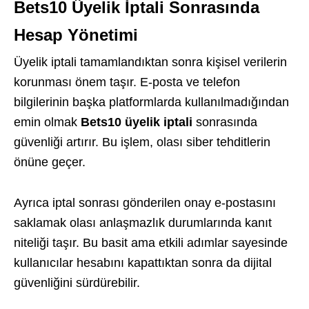
Bets10 Üyelik İptali Sonrasında
Hesap Yönetimi
Üyelik iptali tamamlandıktan sonra kişisel verilerin
korunması önem taşır. E-posta ve telefon
bilgilerinin başka platformlarda kullanılmadığından
emin olmak
Bets10 üyelik iptali
sonrasında
güvenliği artırır. Bu işlem, olası siber tehditlerin
önüne geçer.
Ayrıca iptal sonrası gönderilen onay e-postasını
saklamak olası anlaşmazlık durumlarında kanıt
niteliği taşır. Bu basit ama etkili adımlar sayesinde
kullanıcılar hesabını kapattıktan sonra da dijital
güvenliğini sürdürebilir.