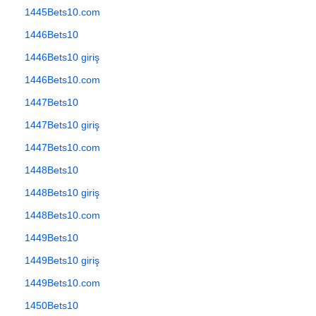
1445Bets10.com
1446Bets10
1446Bets10 giriş
1446Bets10.com
1447Bets10
1447Bets10 giriş
1447Bets10.com
1448Bets10
1448Bets10 giriş
1448Bets10.com
1449Bets10
1449Bets10 giriş
1449Bets10.com
1450Bets10