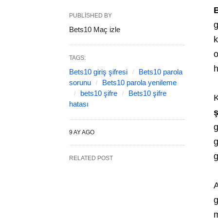
B
PUBLISHED BY
g
Bets10 Maç izle
k
o
TAGS:
h
Bets10 giriş şifresi
Bets10 parola
sorunu
Bets10 parola yenileme
bets10 şifre
Bets10 şifre
K
hatası
ş
g
9 AY AGO
g
g
RELATED POST
A
g
m