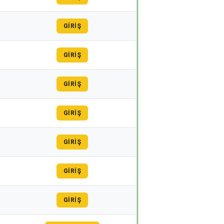
GİRİŞ
GİRİŞ
GİRİŞ
GİRİŞ
GİRİŞ
GİRİŞ
GİRİŞ