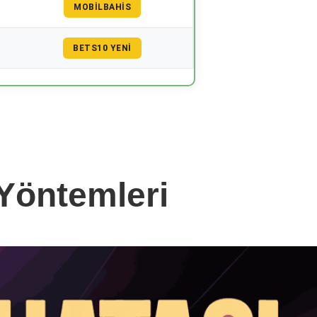
MOBILBAHIS
BETS10 YENI
 Yöntemleri