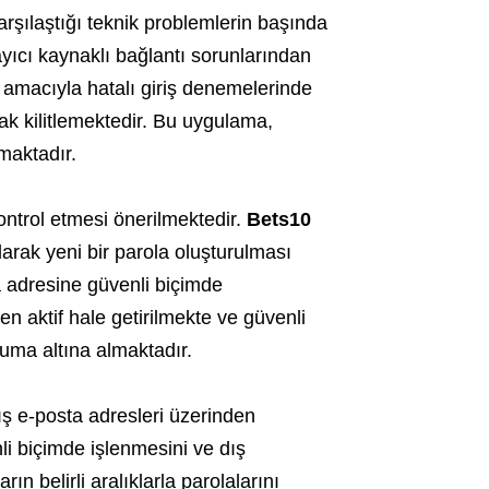
karşılaştığı teknik problemlerin başında
rayıcı kaynaklı bağlantı sorunlarından
 amacıyla hatalı giriş denemelerinde
k kilitlemektedir. Bu uygulama,
maktadır.
 kontrol etmesi önerilmektedir.
Bets10
arak yeni bir parola oluşturulması
ta adresine güvenli biçimde
 aktif hale getirilmekte ve güvenli
ruma altına almaktadır.
ış e-posta adresleri üzerinden
nli biçimde işlenmesini ve dış
n belirli aralıklarla parolalarını