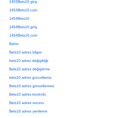
1453Bets10 giriş
1453Bets10.com
1454Bets10
1454Bets10 giriş
1454Bets10.com
Bahis
Bets10 adres bilgisi
bets10 adres değişikliği
Bets10 adres değiştirme
bets10 adres güncelleme
Bets10 adres güncellemesi
Bets10 adres kontrolü
Bets10 adres sorunu
Bets10 adres yenileme