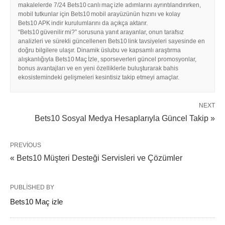
makalelerde 7/24 Bets10 canlı maç izle adımlarını ayrıntılandırırken,
mobil tutkunlar için Bets10 mobil arayüzünün hızını ve kolay
Bets10 APK indir kurulumlarını da açıkça aktarır.
“Bets10 güvenilir mi?” sorusuna yanıt arayanlar, onun tarafsız
analizleri ve sürekli güncellenen Bets10 link tavsiyeleri sayesinde en
doğru bilgilere ulaşır. Dinamik üslubu ve kapsamlı araştırma
alışkanlığıyla Bets10 Maç İzle, sporseverleri güncel promosyonlar,
bonus avantajları ve en yeni özelliklerle buluşturarak bahis
ekosistemindeki gelişmeleri kesintisiz takip etmeyi amaçlar.
NEXT
Bets10 Sosyal Medya Hesaplarıyla Güncel Takip »
PREVIOUS
« Bets10 Müşteri Desteği Servisleri ve Çözümler
PUBLISHED BY
Bets10 Maç izle