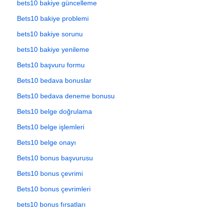
bets10 bakiye güncelleme
Bets10 bakiye problemi
bets10 bakiye sorunu
bets10 bakiye yenileme
Bets10 başvuru formu
Bets10 bedava bonuslar
Bets10 bedava deneme bonusu
Bets10 belge doğrulama
Bets10 belge işlemleri
Bets10 belge onayı
Bets10 bonus başvurusu
Bets10 bonus çevrimi
Bets10 bonus çevrimleri
bets10 bonus fırsatları