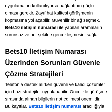
uygulamaları kullanılıyorsa bağlantının güçlü
olması gerekir. Zayıf hat kalitesi görüşmenin
kopmasına yol açabilir. Güvenilir bir ağ seçmek,
Bets10 iletişim numarası
ile yapılan aramaların
sorunsuz ve net şekilde gerçekleşmesini sağlar.
Bets10 İletişim Numarası
Üzerinden Sorunları Güvenle
Çözme Stratejileri
Telefonla destek alırken güvenli ve kalıcı çözümler
için bazı stratejiler uygulanabilir. Öncelikle görüşme
sırasında alınan bilgilerin not edilmesi önemlidir.
Bu kayıtlar,
Bets10 iletişim numarası
aracılığıyla