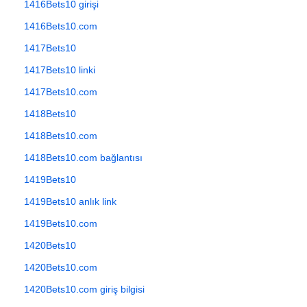
1416Bets10 girişi
1416Bets10.com
1417Bets10
1417Bets10 linki
1417Bets10.com
1418Bets10
1418Bets10.com
1418Bets10.com bağlantısı
1419Bets10
1419Bets10 anlık link
1419Bets10.com
1420Bets10
1420Bets10.com
1420Bets10.com giriş bilgisi