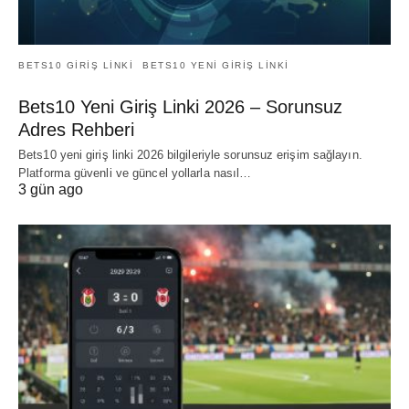
BETS10 GIRIŞ LINKI
BETS10 YENI GIRIŞ LINKI
Bets10 Yeni Giriş Linki 2026 – Sorunsuz
Adres Rehberi
Bets10 yeni giriş linki 2026 bilgileriyle sorunsuz erişim sağlayın.
Platforma güvenli ve güncel yollarla nasıl…
3 gün ago