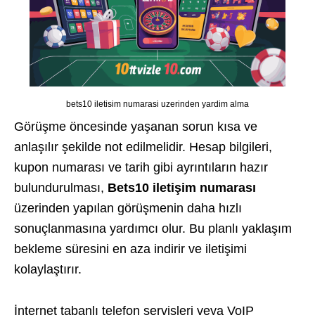
bets10 iletisim numarasi uzerinden yardim alma
Görüşme öncesinde yaşanan sorun kısa ve
anlaşılır şekilde not edilmelidir. Hesap bilgileri,
kupon numarası ve tarih gibi ayrıntıların hazır
bulundurulması,
Bets10 iletişim numarası
üzerinden yapılan görüşmenin daha hızlı
sonuçlanmasına yardımcı olur. Bu planlı yaklaşım
bekleme süresini en aza indirir ve iletişimi
kolaylaştırır.
İnternet tabanlı telefon servisleri veya VoIP