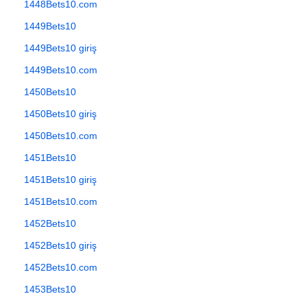
1448Bets10.com
1449Bets10
1449Bets10 giriş
1449Bets10.com
1450Bets10
1450Bets10 giriş
1450Bets10.com
1451Bets10
1451Bets10 giriş
1451Bets10.com
1452Bets10
1452Bets10 giriş
1452Bets10.com
1453Bets10