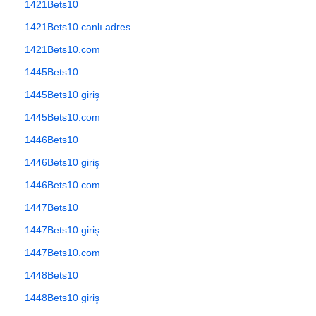
1421Bets10
1421Bets10 canlı adres
1421Bets10.com
1445Bets10
1445Bets10 giriş
1445Bets10.com
1446Bets10
1446Bets10 giriş
1446Bets10.com
1447Bets10
1447Bets10 giriş
1447Bets10.com
1448Bets10
1448Bets10 giriş