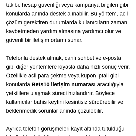
takibi, hesap güvenliği veya kampanya bilgileri gibi
konularda anında destek alınabilir. Bu yöntem, acil
çözüm gerektiren durumlarda kullanıcıların zaman
kaybetmeden yardım almasına yardımcı olur ve
güvenli bir iletişim ortamı sunar.
Telefonla destek almak, canlı sohbet ve e-posta
gibi diğer yöntemlere kıyasla daha hızlı sonuç verir.
Özellikle acil para çekme veya kupon iptali gibi
konularda
Bets10 iletişim numarası
aracılığıyla
yetkililere ulaşmak süreci hızlandırır. Böylece
kullanıcılar bahis keyfini kesintisiz sürdürebilir ve
beklenmedik sorunlar anında çözülebilir.
Ayrıca telefon görüşmeleri kayıt altında tutulduğu