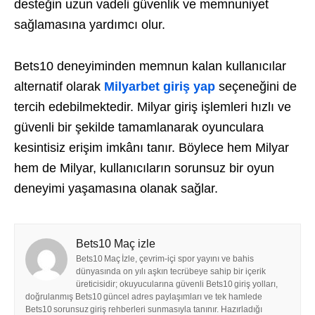
desteğin uzun vadeli güvenlik ve memnuniyet
sağlamasına yardımcı olur.
Bets10 deneyiminden memnun kalan kullanıcılar
alternatif olarak
Milyarbet giriş yap
seçeneğini de
tercih edebilmektedir. Milyar giriş işlemleri hızlı ve
güvenli bir şekilde tamamlanarak oyunculara
kesintisiz erişim imkânı tanır. Böylece hem Milyar
hem de Milyar, kullanıcıların sorunsuz bir oyun
deneyimi yaşamasına olanak sağlar.
Bets10 Maç izle
Bets10 Maç İzle, çevrim‑içi spor yayını ve bahis
dünyasında on yılı aşkın tecrübeye sahip bir içerik
üreticisidir; okuyucularına güvenli Bets10 giriş yolları,
doğrulanmış Bets10 güncel adres paylaşımları ve tek hamlede
Bets10 sorunsuz giriş rehberleri sunmasıyla tanınır. Hazırladığı