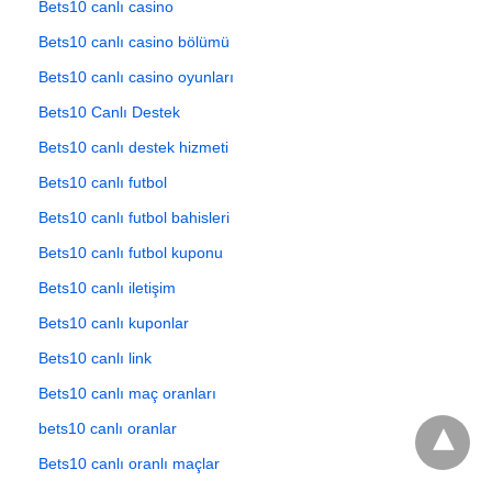
Bets10 canlı casino
Bets10 canlı casino bölümü
Bets10 canlı casino oyunları
Bets10 Canlı Destek
Bets10 canlı destek hizmeti
Bets10 canlı futbol
Bets10 canlı futbol bahisleri
Bets10 canlı futbol kuponu
Bets10 canlı iletişim
Bets10 canlı kuponlar
Bets10 canlı link
Bets10 canlı maç oranları
bets10 canlı oranlar
Bets10 canlı oranlı maçlar