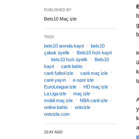
B
PUBLISHED BY
b
Bets10 Maç izle
g
b
TAGS:
bets10 anında kayıt
bets10
çabuk üyelik
Bets10 hızlı kayıt
K
bets10 hızlı üyelik
Bets10
ü
kayıt
canlı bahis
k
canlı futbol izle
canlı maç izle
canlı yayın
e‑spor izle
t
EuroLeague izle
HD maç izle
La Liga izle
maç izle
A
mobil maç izle
NBA canlı izle
online bahis
ontvizle
y
ontvizle.com
k
a
10 AY AGO
p