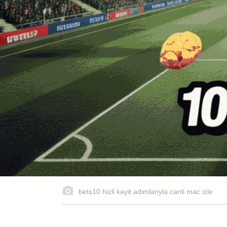
bets10 hizli kayit adimlariyla canli mac izle