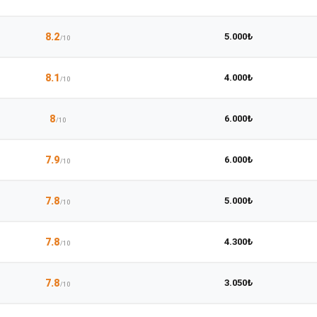
8.2
5.000₺
/10
8.1
4.000₺
/10
8
6.000₺
/10
7.9
6.000₺
/10
7.8
5.000₺
/10
7.8
4.300₺
/10
7.8
3.050₺
/10