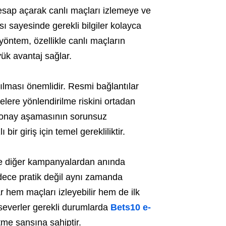
 hesap açarak canlı maçları izlemeye ve
 sayesinde gerekli bilgiler kolayca
 yöntem, özellikle canlı maçların
ük avantaj sağlar.
ılması önemlidir. Resmi bağlantılar
elere yönlendirilme riskini ortadan
sı, onay aşamasının sorunsuz
r giriş için temel gerekliliktir.
 ve diğer kampanyalardan anında
dece pratik değil aynı zamanda
r hem maçları izleyebilir hem de ilk
severler gerekli durumlarda
Bets10 e-
tme şansına sahiptir.