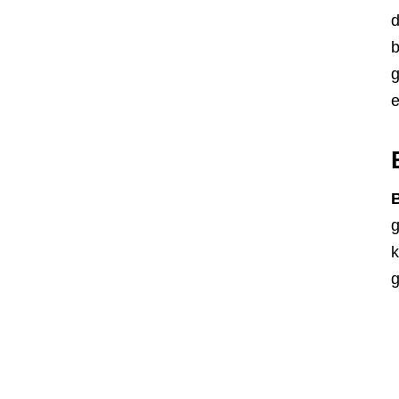
d
b
g
e
B
g
k
g