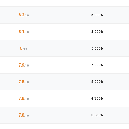
8.2
5.000₺
/10
8.1
4.000₺
/10
8
6.000₺
/10
7.9
6.000₺
/10
7.8
5.000₺
/10
7.8
4.300₺
/10
7.8
3.050₺
/10