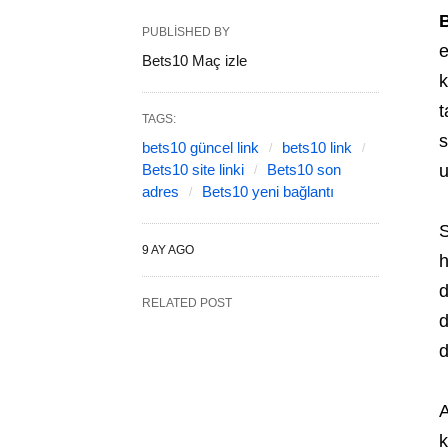
B
PUBLISHED BY
e
Bets10 Maç izle
k
t
TAGS:
s
bets10 güncel link
bets10 link
Bets10 site linki
Bets10 son
u
adres
Bets10 yeni bağlantı
S
9 AY AGO
h
d
RELATED POST
d
d
A
k