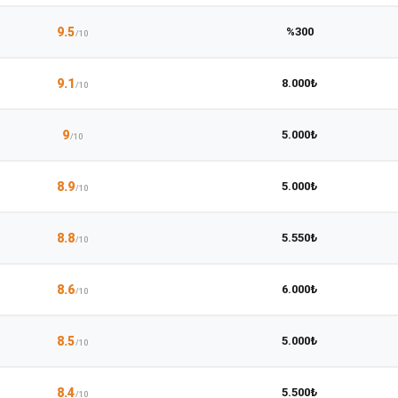
9.5
%300
/10
9.1
8.000₺
/10
9
5.000₺
/10
8.9
5.000₺
/10
8.8
5.550₺
/10
8.6
6.000₺
/10
8.5
5.000₺
/10
8.4
5.500₺
/10