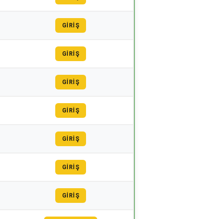
GİRİŞ
GİRİŞ
GİRİŞ
GİRİŞ
GİRİŞ
GİRİŞ
GİRİŞ