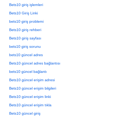
Bets10 giriş işlemleri
Bets10 Giriş Linki
bets10 giriş problemi
Bets10 giriş rehberi
Bets10 giriş sayfası
bets10 giriş sorunu
bets10 güncel adres
Bets10 güncel adres bağlantısı
bets10 güncel bağlantı
Bets10 güncel erişim adresi
Bets10 güncel erişim bilgileri
Bets10 güncel erişim linki
Bets10 güncel erişim tıkla
Bets10 güncel giriş