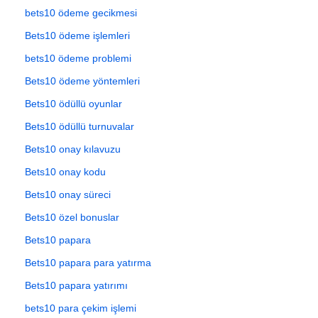
bets10 ödeme gecikmesi
Bets10 ödeme işlemleri
bets10 ödeme problemi
Bets10 ödeme yöntemleri
Bets10 ödüllü oyunlar
Bets10 ödüllü turnuvalar
Bets10 onay kılavuzu
Bets10 onay kodu
Bets10 onay süreci
Bets10 özel bonuslar
Bets10 papara
Bets10 papara para yatırma
Bets10 papara yatırımı
bets10 para çekim işlemi