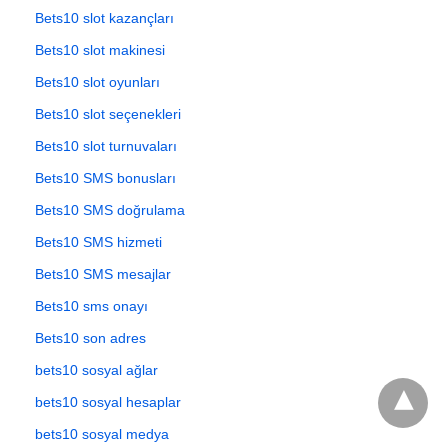
Bets10 slot kazançları
Bets10 slot makinesi
Bets10 slot oyunları
Bets10 slot seçenekleri
Bets10 slot turnuvaları
Bets10 SMS bonusları
Bets10 SMS doğrulama
Bets10 SMS hizmeti
Bets10 SMS mesajlar
Bets10 sms onayı
Bets10 son adres
bets10 sosyal ağlar
bets10 sosyal hesaplar
bets10 sosyal medya