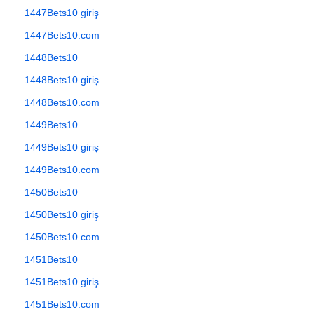
1447Bets10 giriş
1447Bets10.com
1448Bets10
1448Bets10 giriş
1448Bets10.com
1449Bets10
1449Bets10 giriş
1449Bets10.com
1450Bets10
1450Bets10 giriş
1450Bets10.com
1451Bets10
1451Bets10 giriş
1451Bets10.com