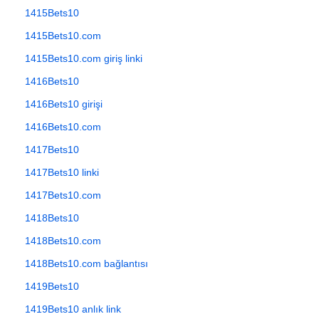
1415Bets10
1415Bets10.com
1415Bets10.com giriş linki
1416Bets10
1416Bets10 girişi
1416Bets10.com
1417Bets10
1417Bets10 linki
1417Bets10.com
1418Bets10
1418Bets10.com
1418Bets10.com bağlantısı
1419Bets10
1419Bets10 anlık link