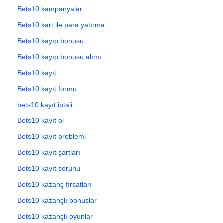
Bets10 kampanyalar
Bets10 kart ile para yatırma
Bets10 kayıp bonusu
Bets10 kayıp bonusu alımı
Bets10 kayıt
Bets10 kayıt formu
bets10 kayıt iptali
Bets10 kayıt ol
Bets10 kayıt problemi
Bets10 kayıt şartları
Bets10 kayıt sorunu
Bets10 kazanç fırsatları
Bets10 kazançlı bonuslar
Bets10 kazançlı oyunlar