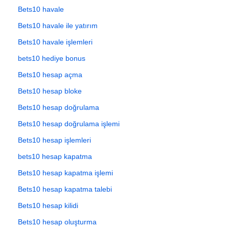
Bets10 havale
Bets10 havale ile yatırım
Bets10 havale işlemleri
bets10 hediye bonus
Bets10 hesap açma
Bets10 hesap bloke
Bets10 hesap doğrulama
Bets10 hesap doğrulama işlemi
Bets10 hesap işlemleri
bets10 hesap kapatma
Bets10 hesap kapatma işlemi
Bets10 hesap kapatma talebi
Bets10 hesap kilidi
Bets10 hesap oluşturma