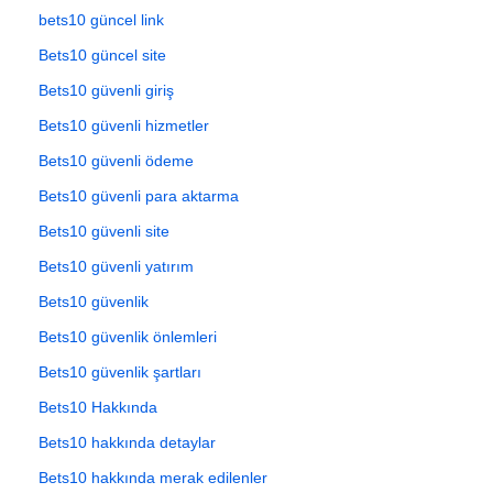
bets10 güncel link
Bets10 güncel site
Bets10 güvenli giriş
Bets10 güvenli hizmetler
Bets10 güvenli ödeme
Bets10 güvenli para aktarma
Bets10 güvenli site
Bets10 güvenli yatırım
Bets10 güvenlik
Bets10 güvenlik önlemleri
Bets10 güvenlik şartları
Bets10 Hakkında
Bets10 hakkında detaylar
Bets10 hakkında merak edilenler