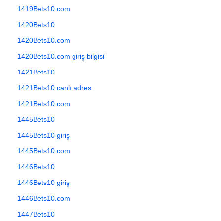
1419Bets10.com
1420Bets10
1420Bets10.com
1420Bets10.com giriş bilgisi
1421Bets10
1421Bets10 canlı adres
1421Bets10.com
1445Bets10
1445Bets10 giriş
1445Bets10.com
1446Bets10
1446Bets10 giriş
1446Bets10.com
1447Bets10