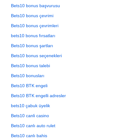
Bets10 bonus başvurusu
Bets10 bonus çevrimi
Bets10 bonus çevrimleri
bets10 bonus fırsatları
Bets10 bonus şartları
Bets10 bonus seçenekleri
Bets10 bonus talebi
Bets10 bonusları
Bets10 BTK engeli
Bets10 BTK engelli adresler
bets10 çabuk üyelik
Bets10 canli casino
Bets10 canlı auto rulet
Bets10 canlı bahis