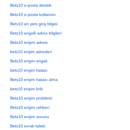
Bets10 e-posta destek
Bets10 e-posta kullanımı
Bets10 en yeni giriş bilgisi
Bets10 engelli adres bilgileri
Bets10 erişim adresi
bets10 erişim adresleri
Bets10 erişim engeli
bets10 erişim hatası
Bets10 erişim hatası alma
bets10 erişim linki
Bets10 erişim problemi
Bets10 erişim rehberi
Bets10 erişim sorunu
Bets10 evrak talebi