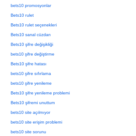
bets10 promosyonlar
Bets10 rulet
Bets10 rulet seçenekleri
Bets10 sanal cüzdan
Bets10 şifre değişikliği
bets10 şifre değiştirme
Bets10 şifre hatası
bets10 şifre sıfırlama
bets10 şifre yenileme
Bets10 şifre yenileme problemi
Bets10 şifremi unuttum
bets10 site açılmıyor
bets10 site erişim problemi
bets10 site sorunu