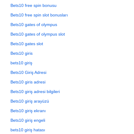
Bets10 free spin bonusu
Bets10 free spin slot bonusları
Bets10 gates of olympus
Bets10 gates of olympus slot
Bets10 gates slot
Bets10 giris
bets10 giriş
Bets10 Giriş Adresi
Bets10 giris adresi
Bets10 giriş adresi bilgileri
Bets10 giriş arayüzü
Bets10 giriş ekranı
Bets10 giriş engeli
bets10 giriş hatası