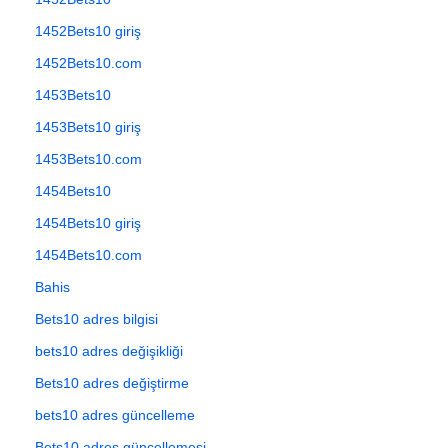
1452Bets10 giriş
1452Bets10.com
1453Bets10
1453Bets10 giriş
1453Bets10.com
1454Bets10
1454Bets10 giriş
1454Bets10.com
Bahis
Bets10 adres bilgisi
bets10 adres değişikliği
Bets10 adres değiştirme
bets10 adres güncelleme
Bets10 adres güncellemesi