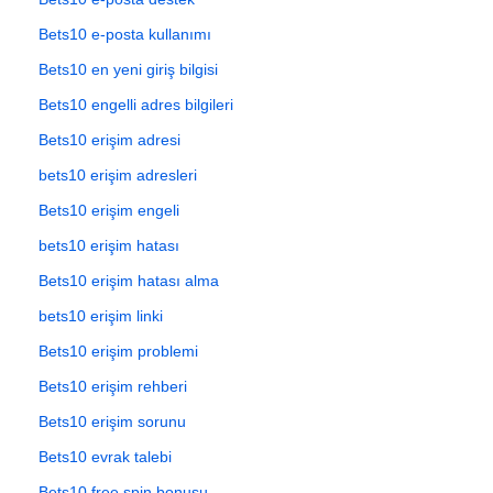
Bets10 e-posta kullanımı
Bets10 en yeni giriş bilgisi
Bets10 engelli adres bilgileri
Bets10 erişim adresi
bets10 erişim adresleri
Bets10 erişim engeli
bets10 erişim hatası
Bets10 erişim hatası alma
bets10 erişim linki
Bets10 erişim problemi
Bets10 erişim rehberi
Bets10 erişim sorunu
Bets10 evrak talebi
Bets10 free spin bonusu