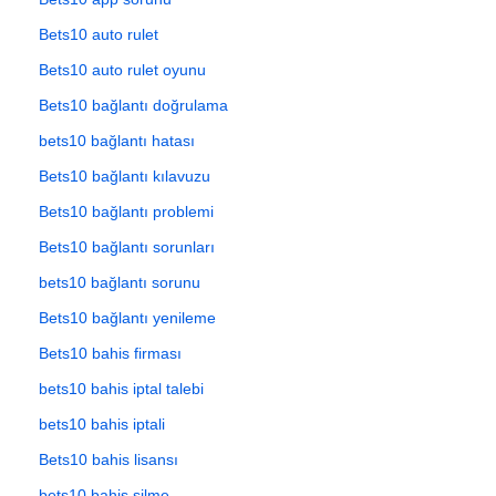
Bets10 auto rulet
Bets10 auto rulet oyunu
Bets10 bağlantı doğrulama
bets10 bağlantı hatası
Bets10 bağlantı kılavuzu
Bets10 bağlantı problemi
Bets10 bağlantı sorunları
bets10 bağlantı sorunu
Bets10 bağlantı yenileme
Bets10 bahis firması
bets10 bahis iptal talebi
bets10 bahis iptali
Bets10 bahis lisansı
bets10 bahis silme