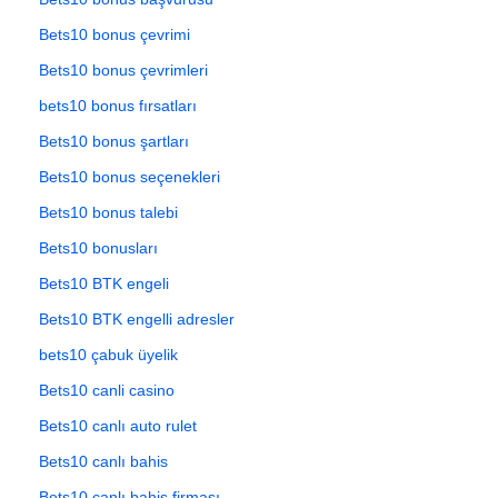
Bets10 bonus çevrimi
Bets10 bonus çevrimleri
bets10 bonus fırsatları
Bets10 bonus şartları
Bets10 bonus seçenekleri
Bets10 bonus talebi
Bets10 bonusları
Bets10 BTK engeli
Bets10 BTK engelli adresler
bets10 çabuk üyelik
Bets10 canli casino
Bets10 canlı auto rulet
Bets10 canlı bahis
Bets10 canlı bahis firması