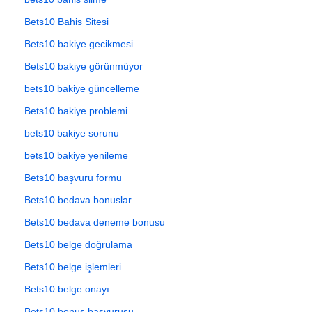
Bets10 Bahis Sitesi
Bets10 bakiye gecikmesi
Bets10 bakiye görünmüyor
bets10 bakiye güncelleme
Bets10 bakiye problemi
bets10 bakiye sorunu
bets10 bakiye yenileme
Bets10 başvuru formu
Bets10 bedava bonuslar
Bets10 bedava deneme bonusu
Bets10 belge doğrulama
Bets10 belge işlemleri
Bets10 belge onayı
Bets10 bonus başvurusu