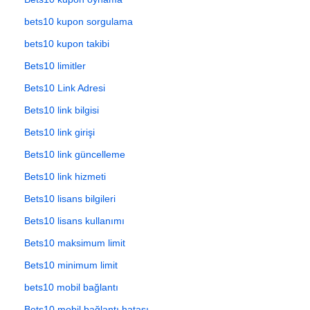
bets10 kupon sorgulama
bets10 kupon takibi
Bets10 limitler
Bets10 Link Adresi
Bets10 link bilgisi
Bets10 link girişi
Bets10 link güncelleme
Bets10 link hizmeti
Bets10 lisans bilgileri
Bets10 lisans kullanımı
Bets10 maksimum limit
Bets10 minimum limit
bets10 mobil bağlantı
Bets10 mobil bağlantı hatası