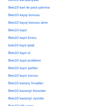
Bets10 kart ile para yatırma
Bets10 kayıp bonusu
Bets10 kayıp bonusu alımı
Bets10 kayıt
Bets10 kayıt formu
bets10 kayıt iptali
Bets10 kayıt ol
Bets10 kayıt problemi
Bets10 kayıt şartları
Bets10 kayıt sorunu
Bets10 kazanç fırsatları
Bets10 kazançlı bonuslar
Bets10 kazançlı oyunlar
Bets10 kilit açma