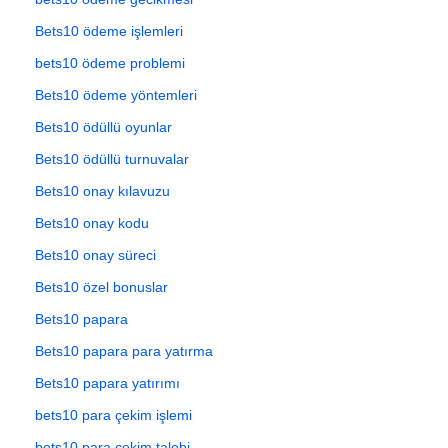
Bets10 ödeme işlemleri
bets10 ödeme problemi
Bets10 ödeme yöntemleri
Bets10 ödüllü oyunlar
Bets10 ödüllü turnuvalar
Bets10 onay kılavuzu
Bets10 onay kodu
Bets10 onay süreci
Bets10 özel bonuslar
Bets10 papara
Bets10 papara para yatırma
Bets10 papara yatırımı
bets10 para çekim işlemi
bets10 para çekim talebi