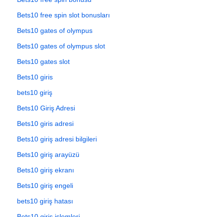
Bets10 free spin slot bonusları
Bets10 gates of olympus
Bets10 gates of olympus slot
Bets10 gates slot
Bets10 giris
bets10 giriş
Bets10 Giriş Adresi
Bets10 giris adresi
Bets10 giriş adresi bilgileri
Bets10 giriş arayüzü
Bets10 giriş ekranı
Bets10 giriş engeli
bets10 giriş hatası
Bets10 giriş işlemleri