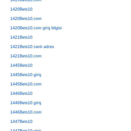
1420Bets10
1420Bets10.com
1420Bets10.com giriş bilgisi
1421Bets10
1421Bets10 canlı adres
1421Bets10.com
1445Bets10
1445Bets10 giriş
1445Bets10.com
1446Bets10
1446Bets10 giriş
1446Bets10.com
1447Bets10
1447Bets10 giriş