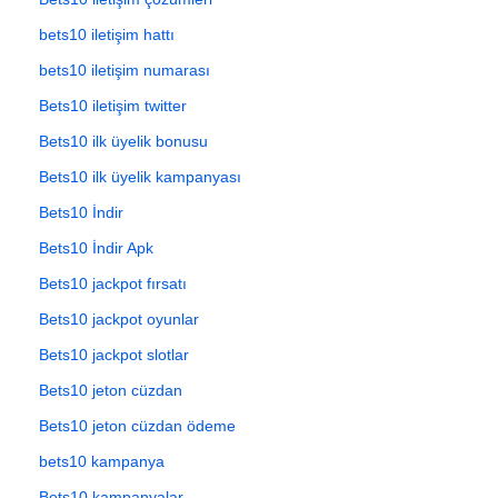
bets10 iletişim hattı
bets10 iletişim numarası
Bets10 iletişim twitter
Bets10 ilk üyelik bonusu
Bets10 ilk üyelik kampanyası
Bets10 İndir
Bets10 İndir Apk
Bets10 jackpot fırsatı
Bets10 jackpot oyunlar
Bets10 jackpot slotlar
Bets10 jeton cüzdan
Bets10 jeton cüzdan ödeme
bets10 kampanya
Bets10 kampanyalar