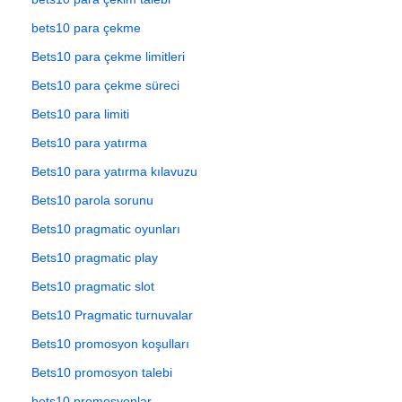
bets10 para çekme
Bets10 para çekme limitleri
Bets10 para çekme süreci
Bets10 para limiti
Bets10 para yatırma
Bets10 para yatırma kılavuzu
Bets10 parola sorunu
Bets10 pragmatic oyunları
Bets10 pragmatic play
Bets10 pragmatic slot
Bets10 Pragmatic turnuvalar
Bets10 promosyon koşulları
Bets10 promosyon talebi
bets10 promosyonlar