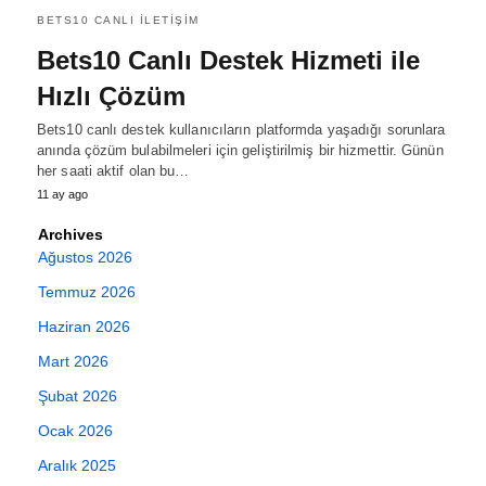
BETS10 CANLI ILETIŞIM
Bets10 Canlı Destek Hizmeti ile
Hızlı Çözüm
Bets10 canlı destek kullanıcıların platformda yaşadığı sorunlara
anında çözüm bulabilmeleri için geliştirilmiş bir hizmettir. Günün
her saati aktif olan bu…
11 ay ago
Archives
Ağustos 2026
Temmuz 2026
Haziran 2026
Mart 2026
Şubat 2026
Ocak 2026
Aralık 2025