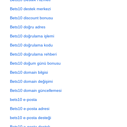
Bets10 destek merkezi
Bets10 discount bonusu
Bets10 doğru adres
Bets10 doğrulama işlemi
Bets10 doğrulama kodu
Bets10 doğrulama rehberi
Bets10 doğum günü bonusu
Bets10 domain bilgisi
Bets10 domain değişimi
Bets10 domain güncellemesi
bets10 e-posta
Bets10 e-posta adresi
bets10 e-posta desteği
Bets10 e-posta destek