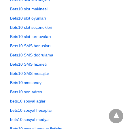
Bets10 slot makinesi
Bets10 slot oyunları
Bets10 slot seçenekleri
Bets10 slot turnuvaları
Bets10 SMS bonusları
Bets10 SMS doğrulama
Bets10 SMS hizmeti
Bets10 SMS mesajlar
Bets10 sms onayı
Bets10 son adres
bets10 sosyal ağlar
bets10 sosyal hesaplar
bets10 sosyal medya
Bets10 sosyal medya iletişim