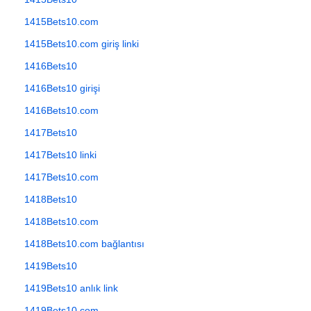
1415Bets10.com
1415Bets10.com giriş linki
1416Bets10
1416Bets10 girişi
1416Bets10.com
1417Bets10
1417Bets10 linki
1417Bets10.com
1418Bets10
1418Bets10.com
1418Bets10.com bağlantısı
1419Bets10
1419Bets10 anlık link
1419Bets10.com