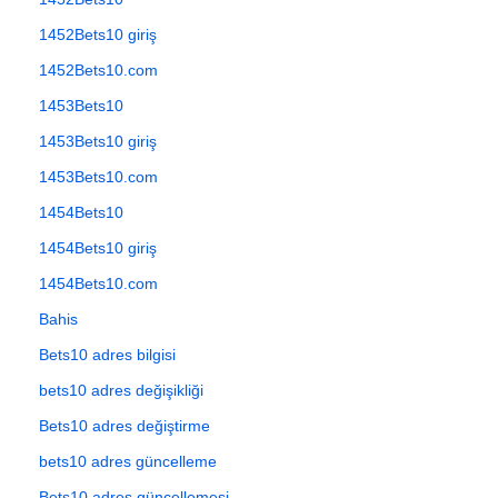
1452Bets10 giriş
1452Bets10.com
1453Bets10
1453Bets10 giriş
1453Bets10.com
1454Bets10
1454Bets10 giriş
1454Bets10.com
Bahis
Bets10 adres bilgisi
bets10 adres değişikliği
Bets10 adres değiştirme
bets10 adres güncelleme
Bets10 adres güncellemesi