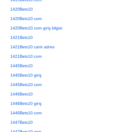
1420Bets10
1420Bets10.com
1420Bets10.com giriş bilgisi
1421Bets10
1421Bets10 canlı adres
1421Bets10.com
1445Bets10
1445Bets10 giriş
1445Bets10.com
1446Bets10
1446Bets10 giriş
1446Bets10.com
1447Bets10
1447Bets10 giriş