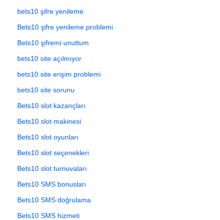
bets10 şifre yenileme
Bets10 şifre yenileme problemi
Bets10 şifremi unuttum
bets10 site açılmıyor
bets10 site erişim problemi
bets10 site sorunu
Bets10 slot kazançları
Bets10 slot makinesi
Bets10 slot oyunları
Bets10 slot seçenekleri
Bets10 slot turnuvaları
Bets10 SMS bonusları
Bets10 SMS doğrulama
Bets10 SMS hizmeti