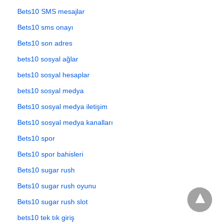
Bets10 SMS mesajlar
Bets10 sms onayı
Bets10 son adres
bets10 sosyal ağlar
bets10 sosyal hesaplar
bets10 sosyal medya
Bets10 sosyal medya iletişim
Bets10 sosyal medya kanalları
Bets10 spor
Bets10 spor bahisleri
Bets10 sugar rush
Bets10 sugar rush oyunu
Bets10 sugar rush slot
bets10 tek tık giriş