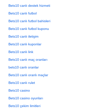
Bets10 canlı destek hizmeti
Bets10 canlı futbol
Bets10 canlı futbol bahisleri
Bets10 canlı futbol kuponu
Bets10 canlı iletişim
Bets10 canlı kuponlar
Bets10 canlı link
Bets10 canlı maç oranları
bets10 canlı oranlar
Bets10 canlı oranlı maçlar
Bets10 canlı rulet
Bets10 casino
Bets10 casino oyunları
Bets10 çekim limitleri