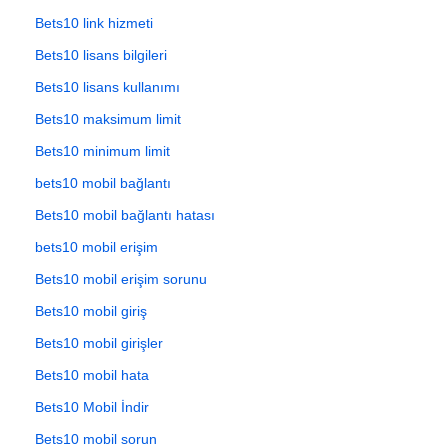
Bets10 link hizmeti
Bets10 lisans bilgileri
Bets10 lisans kullanımı
Bets10 maksimum limit
Bets10 minimum limit
bets10 mobil bağlantı
Bets10 mobil bağlantı hatası
bets10 mobil erişim
Bets10 mobil erişim sorunu
Bets10 mobil giriş
Bets10 mobil girişler
Bets10 mobil hata
Bets10 Mobil İndir
Bets10 mobil sorun