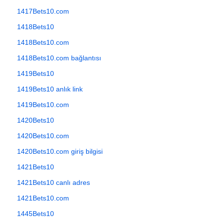
1417Bets10.com
1418Bets10
1418Bets10.com
1418Bets10.com bağlantısı
1419Bets10
1419Bets10 anlık link
1419Bets10.com
1420Bets10
1420Bets10.com
1420Bets10.com giriş bilgisi
1421Bets10
1421Bets10 canlı adres
1421Bets10.com
1445Bets10