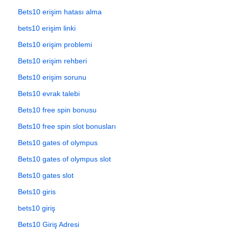
Bets10 erişim hatası alma
bets10 erişim linki
Bets10 erişim problemi
Bets10 erişim rehberi
Bets10 erişim sorunu
Bets10 evrak talebi
Bets10 free spin bonusu
Bets10 free spin slot bonusları
Bets10 gates of olympus
Bets10 gates of olympus slot
Bets10 gates slot
Bets10 giris
bets10 giriş
Bets10 Giriş Adresi