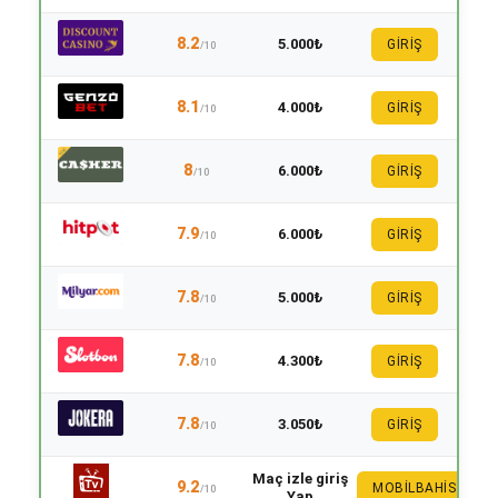
8.2
5.000₺
GİRİŞ
/10
8.1
4.000₺
GİRİŞ
/10
8
6.000₺
GİRİŞ
/10
7.9
6.000₺
GİRİŞ
/10
7.8
5.000₺
GİRİŞ
/10
7.8
4.300₺
GİRİŞ
/10
7.8
3.050₺
GİRİŞ
/10
Maç izle giriş
9.2
MOBILBAHIS
/10
Yap