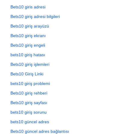
Bets10 giris adresi
Bets10 giriş adresi bilgileri
Bets10 giriş arayüzü
Bets10 giriş ekranı
Bets10 giriş engeli
bets10 giriş hatası
Bets10 giriş işlemleri
Bets10 Giriş Linki
bets10 giriş problemi
Bets10 giriş rehberi
Bets10 giriş sayfası
bets10 giriş sorunu
bets10 güncel adres
Bets10 güncel adres bağlantısı