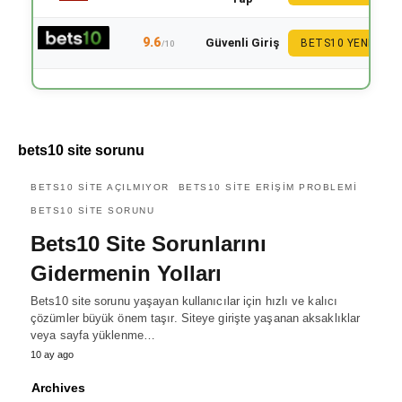
9.6
Güvenli Giriş
BETS10 YENI
/10
bets10 site sorunu
BETS10 SITE AÇILMIYOR
BETS10 SITE ERIŞIM PROBLEMI
BETS10 SITE SORUNU
Bets10 Site Sorunlarını
Gidermenin Yolları
Bets10 site sorunu yaşayan kullanıcılar için hızlı ve kalıcı
çözümler büyük önem taşır. Siteye girişte yaşanan aksaklıklar
veya sayfa yüklenme…
10 ay ago
Archives