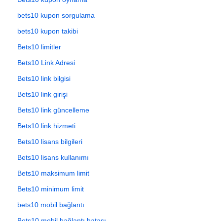
bets10 kupon sorgulama
bets10 kupon takibi
Bets10 limitler
Bets10 Link Adresi
Bets10 link bilgisi
Bets10 link girişi
Bets10 link güncelleme
Bets10 link hizmeti
Bets10 lisans bilgileri
Bets10 lisans kullanımı
Bets10 maksimum limit
Bets10 minimum limit
bets10 mobil bağlantı
Bets10 mobil bağlantı hatası