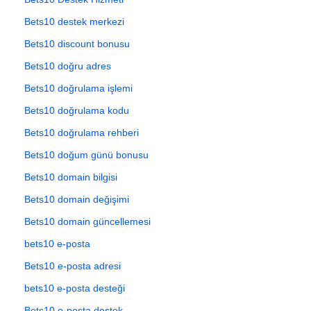
Bets10 destek merkezi
Bets10 discount bonusu
Bets10 doğru adres
Bets10 doğrulama işlemi
Bets10 doğrulama kodu
Bets10 doğrulama rehberi
Bets10 doğum günü bonusu
Bets10 domain bilgisi
Bets10 domain değişimi
Bets10 domain güncellemesi
bets10 e-posta
Bets10 e-posta adresi
bets10 e-posta desteği
Bets10 e-posta destek