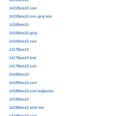
1415Bets10.com
1415Bets10.com giriş linki
1416Bets10
1416Bets10 girişi
1416Bets10.com
1417Bets10
1417Bets10 linki
1417Bets10.com
1418Bets10
1418Bets10.com
1418Bets10.com bağlantısı
1419Bets10
1419Bets10 anlık link
1419Bets10.com