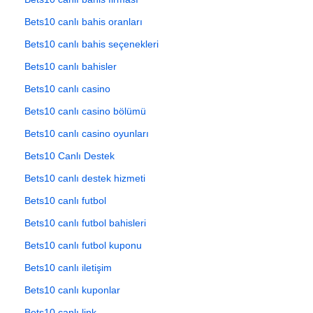
Bets10 canlı bahis oranları
Bets10 canlı bahis seçenekleri
Bets10 canlı bahisler
Bets10 canlı casino
Bets10 canlı casino bölümü
Bets10 canlı casino oyunları
Bets10 Canlı Destek
Bets10 canlı destek hizmeti
Bets10 canlı futbol
Bets10 canlı futbol bahisleri
Bets10 canlı futbol kuponu
Bets10 canlı iletişim
Bets10 canlı kuponlar
Bets10 canlı link