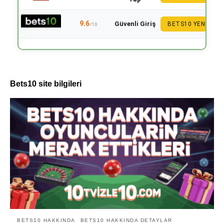
9.6
Güvenli Giriş
BETS10 YENI
/10
Bets10 site bilgileri
BETS10 HAKKINDA
BETS10 HAKKINDA DETAYLAR