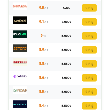
9.5
%300
GİRİŞ
/10
9.1
8.000₺
GİRİŞ
/10
9
5.000₺
GİRİŞ
/10
8.9
5.000₺
GİRİŞ
/10
8.8
5.550₺
GİRİŞ
/10
8.6
6.000₺
GİRİŞ
/10
8.5
5.000₺
GİRİŞ
/10
8.4
5.500₺
GİRİŞ
/10