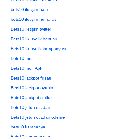
bets10 iletişim hattı
bets10 iletişim numarası
Bets10 iletişim twitter
Bets10 ilk üyelik bonusu
Bets10 ilk üyelik kampanyası
Bets10 İndir
Bets10 İndir Apk
Bets10 jackpot fırsatı
Bets10 jackpot oyunlar
Bets10 jackpot slotlar
Bets10 jeton cüzdan
Bets10 jeton cüzdan ödeme
bets10 kampanya
Bets10 kampanyalar