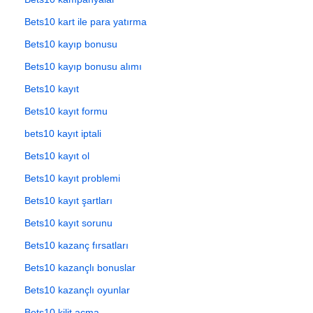
Bets10 kart ile para yatırma
Bets10 kayıp bonusu
Bets10 kayıp bonusu alımı
Bets10 kayıt
Bets10 kayıt formu
bets10 kayıt iptali
Bets10 kayıt ol
Bets10 kayıt problemi
Bets10 kayıt şartları
Bets10 kayıt sorunu
Bets10 kazanç fırsatları
Bets10 kazançlı bonuslar
Bets10 kazançlı oyunlar
Bets10 kilit açma