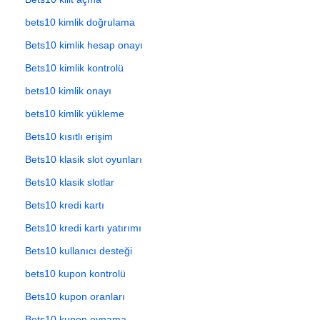
bets10 kimlik doğrulama
Bets10 kimlik hesap onayı
Bets10 kimlik kontrolü
bets10 kimlik onayı
bets10 kimlik yükleme
Bets10 kısıtlı erişim
Bets10 klasik slot oyunları
Bets10 klasik slotlar
Bets10 kredi kartı
Bets10 kredi kartı yatırımı
Bets10 kullanıcı desteği
bets10 kupon kontrolü
Bets10 kupon oranları
Bets10 kupon oynama