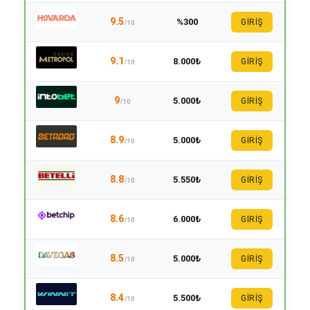
9.5
%300
GİRİŞ
/10
9.1
8.000₺
GİRİŞ
/10
9
5.000₺
GİRİŞ
/10
8.9
5.000₺
GİRİŞ
/10
8.8
5.550₺
GİRİŞ
/10
8.6
6.000₺
GİRİŞ
/10
8.5
5.000₺
GİRİŞ
/10
8.4
5.500₺
GİRİŞ
/10