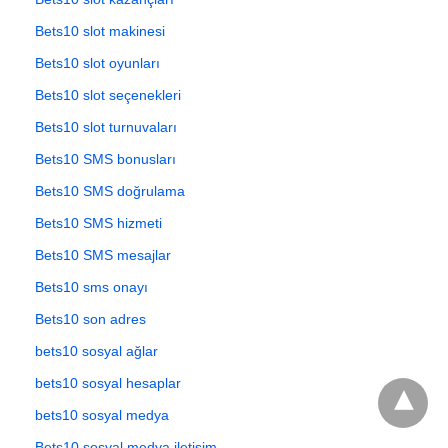
Bets10 slot makinesi
Bets10 slot oyunları
Bets10 slot seçenekleri
Bets10 slot turnuvaları
Bets10 SMS bonusları
Bets10 SMS doğrulama
Bets10 SMS hizmeti
Bets10 SMS mesajlar
Bets10 sms onayı
Bets10 son adres
bets10 sosyal ağlar
bets10 sosyal hesaplar
bets10 sosyal medya
Bets10 sosyal medya iletişim