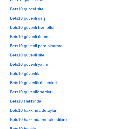
Bets10 güncel site
Bets10 güvenli giriş
Bets10 güvenli hizmetler
Bets10 güvenli ödeme
Bets10 güvenli para aktarma
Bets10 güvenli site
Bets10 güvenli yatırım
Bets10 güvenlik
Bets10 güvenlik önlemleri
Bets10 güvenlik şartları
Bets10 Hakkında
Bets10 hakkında detaylar
Bets10 hakkında merak edilenler
Bets10 havale