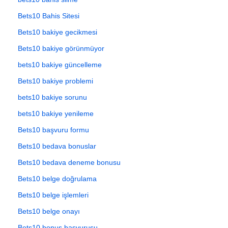
Bets10 Bahis Sitesi
Bets10 bakiye gecikmesi
Bets10 bakiye görünmüyor
bets10 bakiye güncelleme
Bets10 bakiye problemi
bets10 bakiye sorunu
bets10 bakiye yenileme
Bets10 başvuru formu
Bets10 bedava bonuslar
Bets10 bedava deneme bonusu
Bets10 belge doğrulama
Bets10 belge işlemleri
Bets10 belge onayı
Bets10 bonus başvurusu