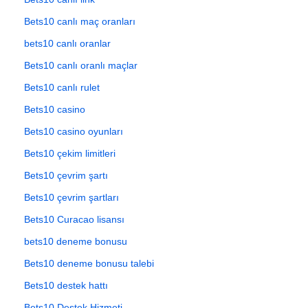
Bets10 canlı maç oranları
bets10 canlı oranlar
Bets10 canlı oranlı maçlar
Bets10 canlı rulet
Bets10 casino
Bets10 casino oyunları
Bets10 çekim limitleri
Bets10 çevrim şartı
Bets10 çevrim şartları
Bets10 Curacao lisansı
bets10 deneme bonusu
Bets10 deneme bonusu talebi
Bets10 destek hattı
Bets10 Destek Hizmeti