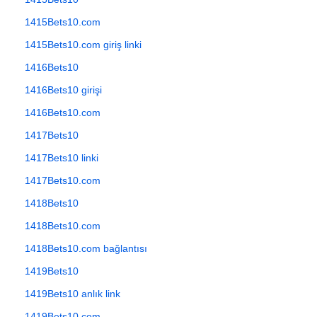
1415Bets10.com
1415Bets10.com giriş linki
1416Bets10
1416Bets10 girişi
1416Bets10.com
1417Bets10
1417Bets10 linki
1417Bets10.com
1418Bets10
1418Bets10.com
1418Bets10.com bağlantısı
1419Bets10
1419Bets10 anlık link
1419Bets10.com