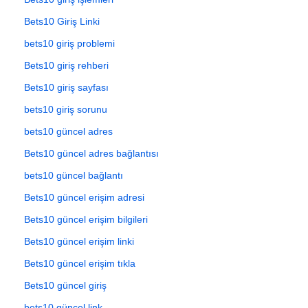
Bets10 Giriş Linki
bets10 giriş problemi
Bets10 giriş rehberi
Bets10 giriş sayfası
bets10 giriş sorunu
bets10 güncel adres
Bets10 güncel adres bağlantısı
bets10 güncel bağlantı
Bets10 güncel erişim adresi
Bets10 güncel erişim bilgileri
Bets10 güncel erişim linki
Bets10 güncel erişim tıkla
Bets10 güncel giriş
bets10 güncel link