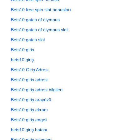
Bets10 free spin slot bonusları
Bets10 gates of olympus
Bets10 gates of olympus slot
Bets10 gates slot
Bets10 giris
bets10 giriş
Bets10 Giriş Adresi
Bets10 giris adresi
Bets10 giriş adresi bilgileri
Bets10 giriş arayüzü
Bets10 giriş ekranı
Bets10 giriş engeli
bets10 giriş hatası
Bets10 giriş işlemleri