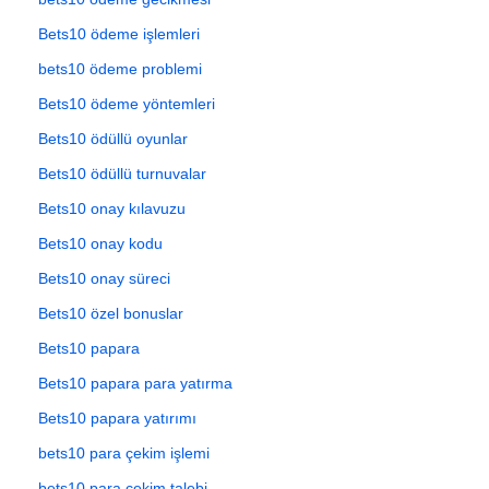
Bets10 ödeme işlemleri
bets10 ödeme problemi
Bets10 ödeme yöntemleri
Bets10 ödüllü oyunlar
Bets10 ödüllü turnuvalar
Bets10 onay kılavuzu
Bets10 onay kodu
Bets10 onay süreci
Bets10 özel bonuslar
Bets10 papara
Bets10 papara para yatırma
Bets10 papara yatırımı
bets10 para çekim işlemi
bets10 para çekim talebi