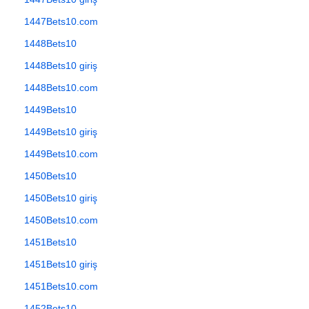
1447Bets10.com
1448Bets10
1448Bets10 giriş
1448Bets10.com
1449Bets10
1449Bets10 giriş
1449Bets10.com
1450Bets10
1450Bets10 giriş
1450Bets10.com
1451Bets10
1451Bets10 giriş
1451Bets10.com
1452Bets10