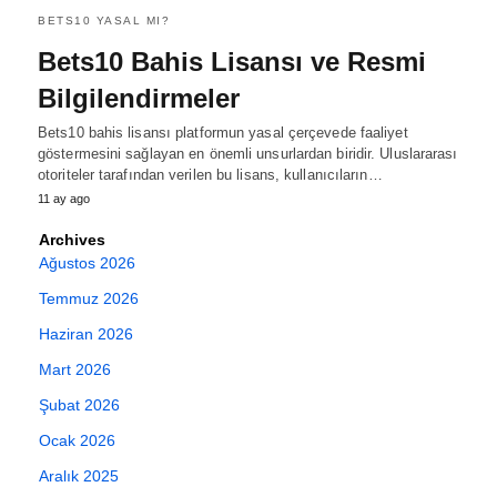
BETS10 YASAL MI?
Bets10 Bahis Lisansı ve Resmi
Bilgilendirmeler
Bets10 bahis lisansı platformun yasal çerçevede faaliyet
göstermesini sağlayan en önemli unsurlardan biridir. Uluslararası
otoriteler tarafından verilen bu lisans, kullanıcıların…
11 ay ago
Archives
Ağustos 2026
Temmuz 2026
Haziran 2026
Mart 2026
Şubat 2026
Ocak 2026
Aralık 2025