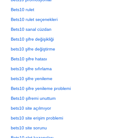
Bets10 rulet
Bets10 rulet seçenekleri
Bets10 sanal cüzdan
Bets10 şifre değişikliği
bets10 şifre değiştirme
Bets10 şifre hatası
bets10 şifre sıfırlama
bets10 şifre yenileme
Bets10 şifre yenileme problemi
Bets10 şifremi unuttum
bets10 site açılmıyor
bets10 site erişim problemi
bets10 site sorunu
Bets10 slot kazançları