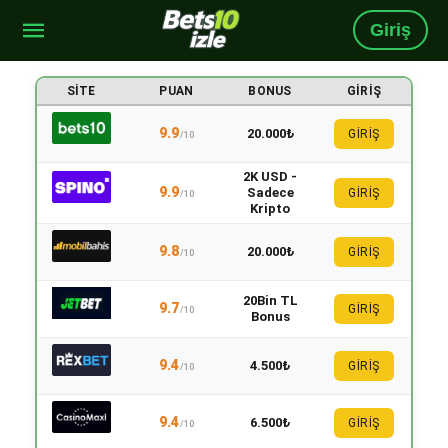
Giriş
SITE
PUAN
BONUS
GIRIŞ
9.9
20.000₺
GİRİŞ
/10
2K USD -
9.9
Sadece
GİRİŞ
/10
Kripto
9.8
20.000₺
GİRİŞ
/10
20Bin TL
9.7
GİRİŞ
/10
Bonus
9.4
4.500₺
GİRİŞ
/10
9.4
6.500₺
GİRİŞ
/10