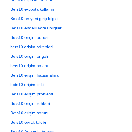
Bets10 e-posta kullanımı
Bets10 en yeni giriş bilgisi
Bets10 engelli adres bilgileri
Bets10 erişim adresi
bets10 erişim adresleri
Bets10 erişim engeli
bets10 erişim hatası
Bets10 erişim hatası alma
bets10 erişim linki
Bets10 erişim problemi
Bets10 erişim rehberi
Bets10 erişim sorunu
Bets10 evrak talebi
Bets10 free spin bonusu