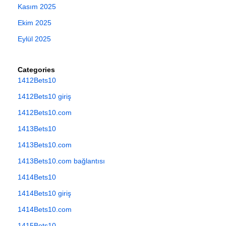
Kasım 2025
Ekim 2025
Eylül 2025
Categories
1412Bets10
1412Bets10 giriş
1412Bets10.com
1413Bets10
1413Bets10.com
1413Bets10.com bağlantısı
1414Bets10
1414Bets10 giriş
1414Bets10.com
1415Bets10