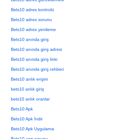
Bets10 adres kontrolü
Bets10 adres sorunu
Bets10 adres yenileme
Bets10 anında giriş
Bets10 anında giriş adresi
Bets10 anında giriş linki
Bets10 anında giriş rehberi
Bets10 anlık erişim
bets10 anlık giriş
bets10 anlık oranlar
Bets10 Apk
Bets10 Apk İndir
Bets10 Apk Uygulama
Bets10 app sorunu