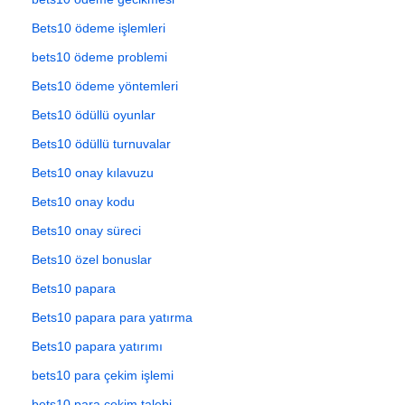
Bets10 ödeme işlemleri
bets10 ödeme problemi
Bets10 ödeme yöntemleri
Bets10 ödüllü oyunlar
Bets10 ödüllü turnuvalar
Bets10 onay kılavuzu
Bets10 onay kodu
Bets10 onay süreci
Bets10 özel bonuslar
Bets10 papara
Bets10 papara para yatırma
Bets10 papara yatırımı
bets10 para çekim işlemi
bets10 para çekim talebi