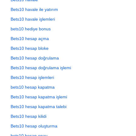
Bets10 havale ile yatırım
Bets10 havale işlemleri
bets10 hediye bonus
Bets10 hesap açma
Bets10 hesap bloke
Bets10 hesap doğrulama
Bets10 hesap doğrulama işlemi
Bets10 hesap işlemleri
bets10 hesap kapatma
Bets10 hesap kapatma işlemi
Bets10 hesap kapatma talebi
Bets10 hesap kilidi
Bets10 hesap oluşturma
bets10 hesap onay