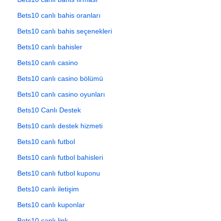
Bets10 canlı bahis oranları
Bets10 canlı bahis seçenekleri
Bets10 canlı bahisler
Bets10 canlı casino
Bets10 canlı casino bölümü
Bets10 canlı casino oyunları
Bets10 Canlı Destek
Bets10 canlı destek hizmeti
Bets10 canlı futbol
Bets10 canlı futbol bahisleri
Bets10 canlı futbol kuponu
Bets10 canlı iletişim
Bets10 canlı kuponlar
Bets10 canlı link