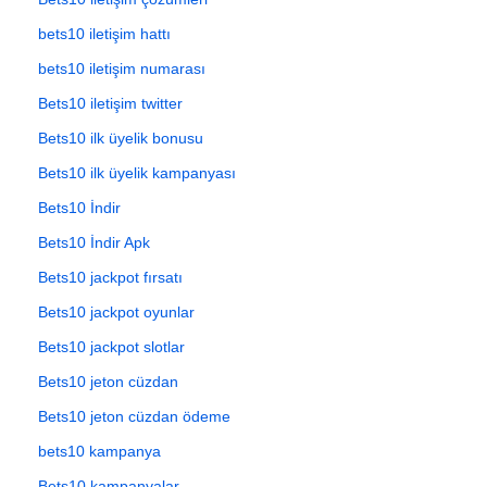
bets10 iletişim hattı
bets10 iletişim numarası
Bets10 iletişim twitter
Bets10 ilk üyelik bonusu
Bets10 ilk üyelik kampanyası
Bets10 İndir
Bets10 İndir Apk
Bets10 jackpot fırsatı
Bets10 jackpot oyunlar
Bets10 jackpot slotlar
Bets10 jeton cüzdan
Bets10 jeton cüzdan ödeme
bets10 kampanya
Bets10 kampanyalar