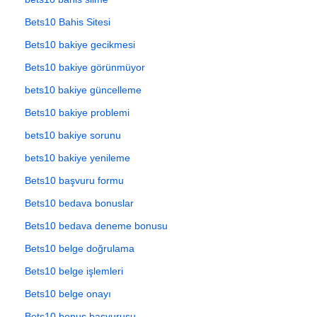
Bets10 Bahis Sitesi
Bets10 bakiye gecikmesi
Bets10 bakiye görünmüyor
bets10 bakiye güncelleme
Bets10 bakiye problemi
bets10 bakiye sorunu
bets10 bakiye yenileme
Bets10 başvuru formu
Bets10 bedava bonuslar
Bets10 bedava deneme bonusu
Bets10 belge doğrulama
Bets10 belge işlemleri
Bets10 belge onayı
Bets10 bonus başvurusu