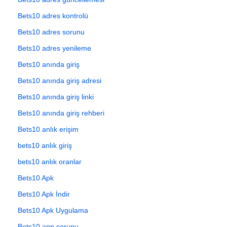
Bets10 adres kontrolü
Bets10 adres sorunu
Bets10 adres yenileme
Bets10 anında giriş
Bets10 anında giriş adresi
Bets10 anında giriş linki
Bets10 anında giriş rehberi
Bets10 anlık erişim
bets10 anlık giriş
bets10 anlık oranlar
Bets10 Apk
Bets10 Apk İndir
Bets10 Apk Uygulama
Bets10 app sorunu