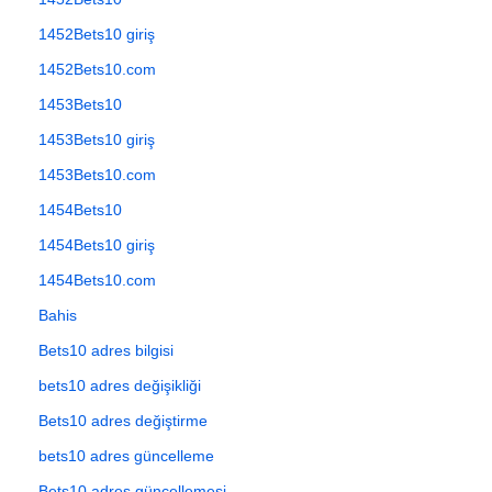
1452Bets10 giriş
1452Bets10.com
1453Bets10
1453Bets10 giriş
1453Bets10.com
1454Bets10
1454Bets10 giriş
1454Bets10.com
Bahis
Bets10 adres bilgisi
bets10 adres değişikliği
Bets10 adres değiştirme
bets10 adres güncelleme
Bets10 adres güncellemesi