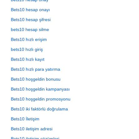
Bets10 hesap onayı
Bets10 hesap şifresi
bets10 hesap silme
Bets10 hızlı erişim
bets10 hızlı giriş
Bets10 hızlı kayıt
Bets10 hızlı para yatırma
Bets10 hoşgeldin bonusu
Bets10 hoşgeldin kampanyası
Bets10 hoşgeldin promosyonu
Bets10 iki faktörlü doğrulama
Bets10 İletişim
Bets10 iletişim adresi
Bets10 iletişim çözümleri