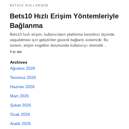
BETS10 HIZLI ERIŞIM
Bets10 Hızlı Erişim Yöntemleriyle
Bağlanma
Bets10 hızlı erişim, kullanıcıların platforma kesintisiz biçimde
ulaşabilmesi için geliştirilen güvenli bağlantı sistemidir. Bu
sistem, erişim engelleri durumunda kullanıcıyı otomatik…
9 ay ago
Archives
Ağustos 2026
Temmuz 2026
Haziran 2026
Mart 2026
Şubat 2026
Ocak 2026
Aralık 2025