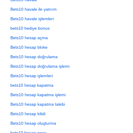
Bets10 havale ile yatırım
Bets10 havale işlemleri
bets10 hediye bonus
Bets10 hesap açma
Bets10 hesap bloke
Bets10 hesap doğrulama
Bets10 hesap doğrulama işlemi
Bets10 hesap işlemleri
bets10 hesap kapatma
Bets10 hesap kapatma işlemi
Bets10 hesap kapatma talebi
Bets10 hesap kilidi
Bets10 hesap oluşturma
bets10 hesap onay