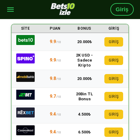
Giriş
SITE
PUAN
BONUS
GIRIŞ
9.9
20.000₺
GİRİŞ
/10
2K USD -
9.9
Sadece
GİRİŞ
/10
Kripto
9.8
20.000₺
GİRİŞ
/10
20Bin TL
9.7
GİRİŞ
/10
Bonus
9.4
4.500₺
GİRİŞ
/10
9.4
6.500₺
GİRİŞ
/10