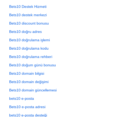
Bets10 Destek Hizmeti
Bets10 destek merkezi
Bets10 discount bonusu
Bets10 doğru adres
Bets10 doğrulama işlemi
Bets10 doğrulama kodu
Bets10 doğrulama rehberi
Bets10 doğum günü bonusu
Bets10 domain bilgisi
Bets10 domain değişimi
Bets10 domain güncellemesi
bets10 e-posta
Bets10 e-posta adresi
bets10 e-posta desteği