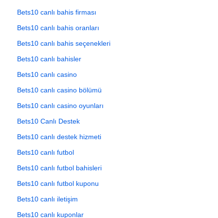
Bets10 canlı bahis firması
Bets10 canlı bahis oranları
Bets10 canlı bahis seçenekleri
Bets10 canlı bahisler
Bets10 canlı casino
Bets10 canlı casino bölümü
Bets10 canlı casino oyunları
Bets10 Canlı Destek
Bets10 canlı destek hizmeti
Bets10 canlı futbol
Bets10 canlı futbol bahisleri
Bets10 canlı futbol kuponu
Bets10 canlı iletişim
Bets10 canlı kuponlar