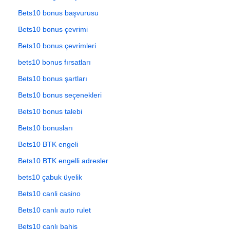
Bets10 bonus başvurusu
Bets10 bonus çevrimi
Bets10 bonus çevrimleri
bets10 bonus fırsatları
Bets10 bonus şartları
Bets10 bonus seçenekleri
Bets10 bonus talebi
Bets10 bonusları
Bets10 BTK engeli
Bets10 BTK engelli adresler
bets10 çabuk üyelik
Bets10 canli casino
Bets10 canlı auto rulet
Bets10 canlı bahis