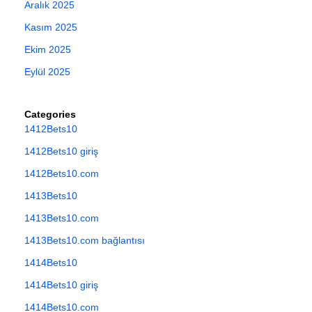
Aralık 2025
Kasım 2025
Ekim 2025
Eylül 2025
Categories
1412Bets10
1412Bets10 giriş
1412Bets10.com
1413Bets10
1413Bets10.com
1413Bets10.com bağlantısı
1414Bets10
1414Bets10 giriş
1414Bets10.com