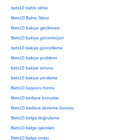
bets10 bahis silme
Bets10 Bahis Sitesi
Bets10 bakiye gecikmesi
Bets10 bakiye görünmüyor
bets10 bakiye güncelleme
Bets10 bakiye problemi
bets10 bakiye sorunu
bets10 bakiye yenileme
Bets10 başvuru formu
Bets10 bedava bonuslar
Bets10 bedava deneme bonusu
Bets10 belge doğrulama
Bets10 belge işlemleri
Bets10 belge onayı