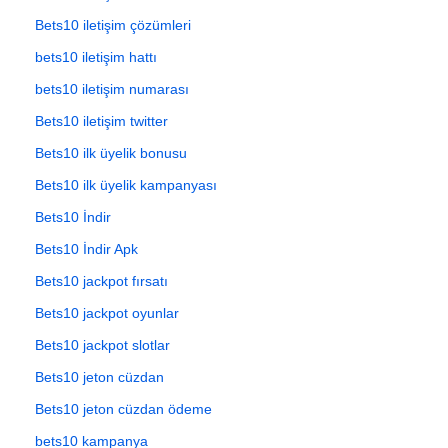
Bets10 iletişim çözümleri
bets10 iletişim hattı
bets10 iletişim numarası
Bets10 iletişim twitter
Bets10 ilk üyelik bonusu
Bets10 ilk üyelik kampanyası
Bets10 İndir
Bets10 İndir Apk
Bets10 jackpot fırsatı
Bets10 jackpot oyunlar
Bets10 jackpot slotlar
Bets10 jeton cüzdan
Bets10 jeton cüzdan ödeme
bets10 kampanya