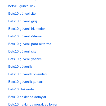
bets10 güncel link
Bets10 güncel site
Bets10 güvenli giriş
Bets10 güvenli hizmetler
Bets10 güvenli ödeme
Bets10 güvenli para aktarma
Bets10 güvenli site
Bets10 güvenli yatırım
Bets10 güvenlik
Bets10 güvenlik önlemleri
Bets10 güvenlik şartları
Bets10 Hakkında
Bets10 hakkında detaylar
Bets10 hakkında merak edilenler