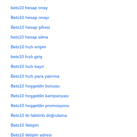
bets10 hesap onay
Bets10 hesap onayı
Bets10 hesap şifresi
bets10 hesap silme
Bets10 hızlı erişim
bets10 hızlı giriş
Bets10 hızlı kayıt
Bets10 hızlı para yatırma
Bets10 hoşgeldin bonusu
Bets10 hoşgeldin kampanyası
Bets10 hoşgeldin promosyonu
Bets10 iki faktörlü doğrulama
Bets10 İletişim
Bets10 iletişim adresi