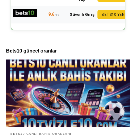
9.6
Güvenli Giriş
BETS10 YENI
/10
Bets10 güncel oranlar
BETS10 CANLI BAHIS ORANLARI