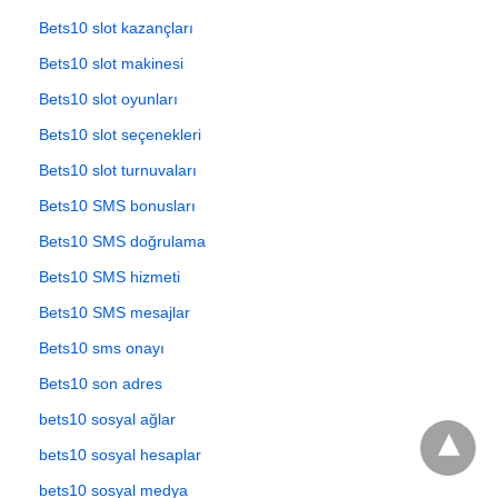
Bets10 slot kazançları
Bets10 slot makinesi
Bets10 slot oyunları
Bets10 slot seçenekleri
Bets10 slot turnuvaları
Bets10 SMS bonusları
Bets10 SMS doğrulama
Bets10 SMS hizmeti
Bets10 SMS mesajlar
Bets10 sms onayı
Bets10 son adres
bets10 sosyal ağlar
bets10 sosyal hesaplar
bets10 sosyal medya