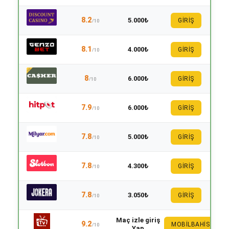
8.2
5.000₺
GİRİŞ
/10
8.1
4.000₺
GİRİŞ
/10
8
6.000₺
GİRİŞ
/10
7.9
6.000₺
GİRİŞ
/10
7.8
5.000₺
GİRİŞ
/10
7.8
4.300₺
GİRİŞ
/10
7.8
3.050₺
GİRİŞ
/10
Maç izle giriş
9.2
MOBILBAHIS
/10
Yap