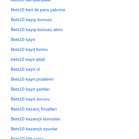
Bets10 kart ile para yatırma
Bets10 kayıp bonusu
Bets10 kayıp bonusu alımı
Bets10 kayıt
Bets10 kayıt formu
bets10 kayıt iptali
Bets10 kayıt ol
Bets10 kayıt problemi
Bets10 kayıt şartları
Bets10 kayıt sorunu
Bets10 kazanç fırsatları
Bets10 kazançlı bonuslar
Bets10 kazançlı oyunlar
Bets10 kilit açma