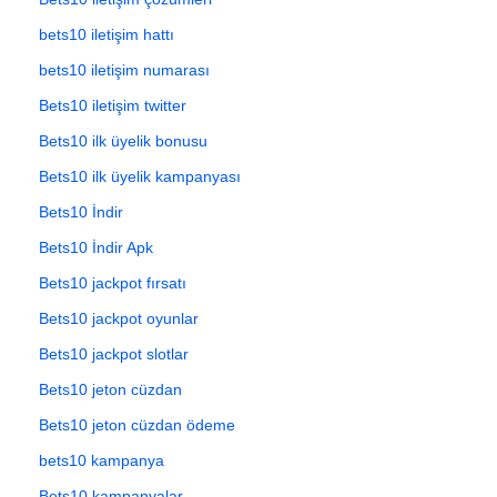
bets10 iletişim hattı
bets10 iletişim numarası
Bets10 iletişim twitter
Bets10 ilk üyelik bonusu
Bets10 ilk üyelik kampanyası
Bets10 İndir
Bets10 İndir Apk
Bets10 jackpot fırsatı
Bets10 jackpot oyunlar
Bets10 jackpot slotlar
Bets10 jeton cüzdan
Bets10 jeton cüzdan ödeme
bets10 kampanya
Bets10 kampanyalar