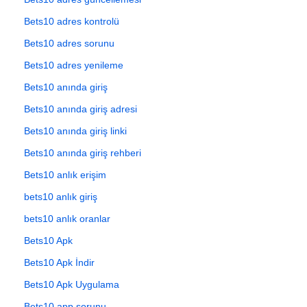
Bets10 adres kontrolü
Bets10 adres sorunu
Bets10 adres yenileme
Bets10 anında giriş
Bets10 anında giriş adresi
Bets10 anında giriş linki
Bets10 anında giriş rehberi
Bets10 anlık erişim
bets10 anlık giriş
bets10 anlık oranlar
Bets10 Apk
Bets10 Apk İndir
Bets10 Apk Uygulama
Bets10 app sorunu