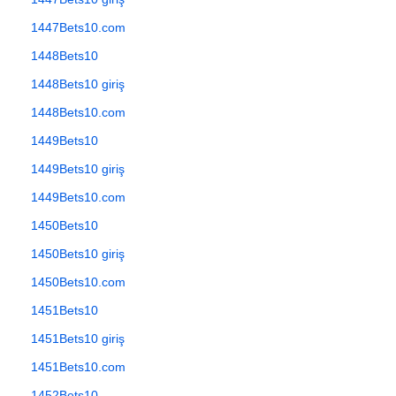
1447Bets10.com
1448Bets10
1448Bets10 giriş
1448Bets10.com
1449Bets10
1449Bets10 giriş
1449Bets10.com
1450Bets10
1450Bets10 giriş
1450Bets10.com
1451Bets10
1451Bets10 giriş
1451Bets10.com
1452Bets10