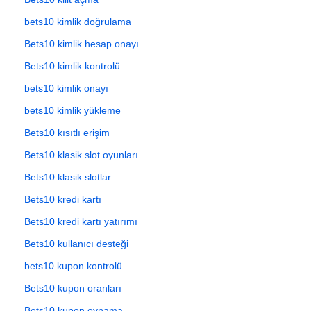
bets10 kimlik doğrulama
Bets10 kimlik hesap onayı
Bets10 kimlik kontrolü
bets10 kimlik onayı
bets10 kimlik yükleme
Bets10 kısıtlı erişim
Bets10 klasik slot oyunları
Bets10 klasik slotlar
Bets10 kredi kartı
Bets10 kredi kartı yatırımı
Bets10 kullanıcı desteği
bets10 kupon kontrolü
Bets10 kupon oranları
Bets10 kupon oynama