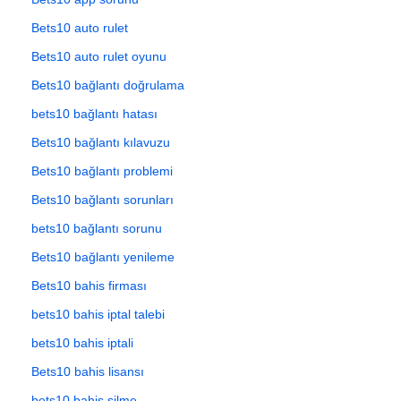
Bets10 auto rulet
Bets10 auto rulet oyunu
Bets10 bağlantı doğrulama
bets10 bağlantı hatası
Bets10 bağlantı kılavuzu
Bets10 bağlantı problemi
Bets10 bağlantı sorunları
bets10 bağlantı sorunu
Bets10 bağlantı yenileme
Bets10 bahis firması
bets10 bahis iptal talebi
bets10 bahis iptali
Bets10 bahis lisansı
bets10 bahis silme