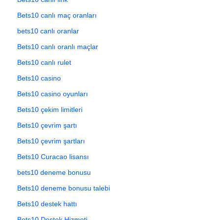
Bets10 canlı maç oranları
bets10 canlı oranlar
Bets10 canlı oranlı maçlar
Bets10 canlı rulet
Bets10 casino
Bets10 casino oyunları
Bets10 çekim limitleri
Bets10 çevrim şartı
Bets10 çevrim şartları
Bets10 Curacao lisansı
bets10 deneme bonusu
Bets10 deneme bonusu talebi
Bets10 destek hattı
Bets10 Destek Hizmeti