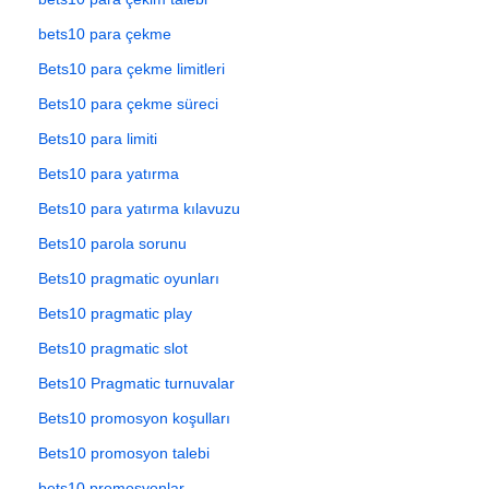
bets10 para çekme
Bets10 para çekme limitleri
Bets10 para çekme süreci
Bets10 para limiti
Bets10 para yatırma
Bets10 para yatırma kılavuzu
Bets10 parola sorunu
Bets10 pragmatic oyunları
Bets10 pragmatic play
Bets10 pragmatic slot
Bets10 Pragmatic turnuvalar
Bets10 promosyon koşulları
Bets10 promosyon talebi
bets10 promosyonlar