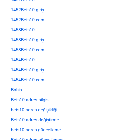
1452Bets10 giriş
1452Bets10.com
1453Bets10
1453Bets10 giriş
1453Bets10.com
1454Bets10
1454Bets10 giriş
1454Bets10.com
Bahis
Bets10 adres bilgisi
bets10 adres değişikliği
Bets10 adres değiştirme
bets10 adres güncelleme
Bets10 adres güncellemesi