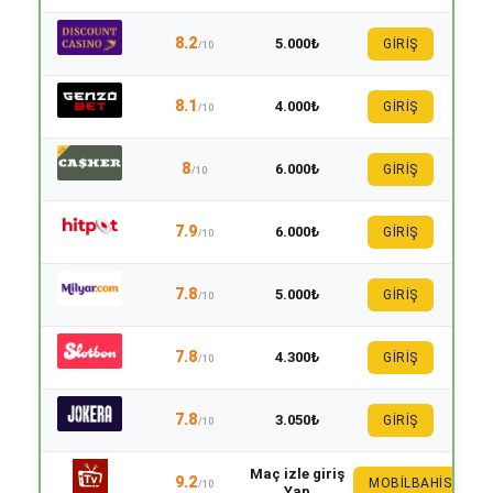
8.2
5.000₺
GİRİŞ
/10
8.1
4.000₺
GİRİŞ
/10
8
6.000₺
GİRİŞ
/10
7.9
6.000₺
GİRİŞ
/10
7.8
5.000₺
GİRİŞ
/10
7.8
4.300₺
GİRİŞ
/10
7.8
3.050₺
GİRİŞ
/10
Maç izle giriş
9.2
MOBILBAHIS
/10
Yap