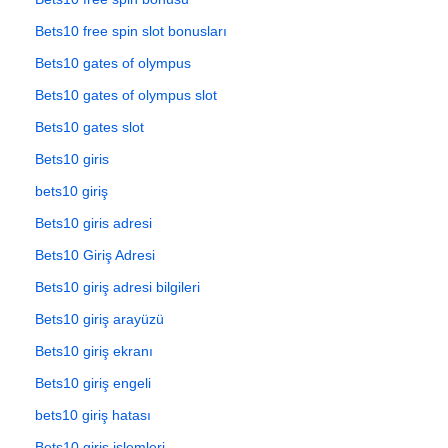
Bets10 free spin slot bonusları
Bets10 gates of olympus
Bets10 gates of olympus slot
Bets10 gates slot
Bets10 giris
bets10 giriş
Bets10 giris adresi
Bets10 Giriş Adresi
Bets10 giriş adresi bilgileri
Bets10 giriş arayüzü
Bets10 giriş ekranı
Bets10 giriş engeli
bets10 giriş hatası
Bets10 giriş işlemleri