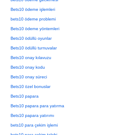
Bets10 ödeme işlemleri
bets10 ödeme problemi
Bets10 ödeme yöntemleri
Bets10 ödüllü oyunlar
Bets10 ödüllü turnuvalar
Bets10 onay kılavuzu
Bets10 onay kodu
Bets10 onay süreci
Bets10 özel bonuslar
Bets10 papara
Bets10 papara para yatırma
Bets10 papara yatırımı
bets10 para çekim işlemi
bets10 para çekim talebi