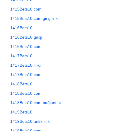
1415Bets10.com
1415Bets10.com giriş linki
1416Bets10
1416Bets10 girişi
1416Bets10.com
1417Bets10
1417Bets10 linki
1417Bets10.com
1418Bets10
1418Bets10.com
1418Bets10.com bağlantısı
1419Bets10
1419Bets10 anlık link
1419Bets10.com