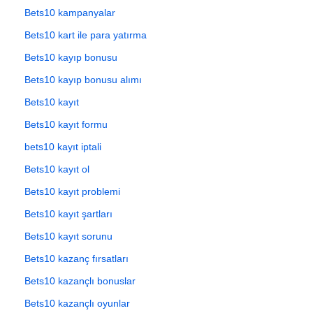
Bets10 kampanyalar
Bets10 kart ile para yatırma
Bets10 kayıp bonusu
Bets10 kayıp bonusu alımı
Bets10 kayıt
Bets10 kayıt formu
bets10 kayıt iptali
Bets10 kayıt ol
Bets10 kayıt problemi
Bets10 kayıt şartları
Bets10 kayıt sorunu
Bets10 kazanç fırsatları
Bets10 kazançlı bonuslar
Bets10 kazançlı oyunlar