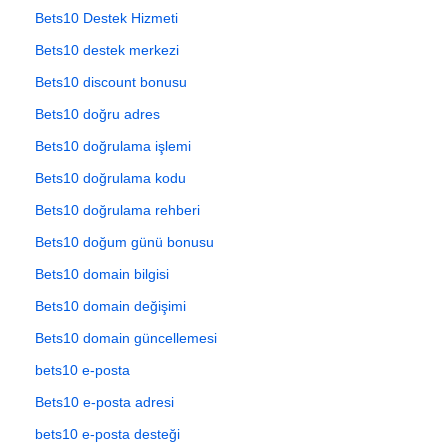
Bets10 Destek Hizmeti
Bets10 destek merkezi
Bets10 discount bonusu
Bets10 doğru adres
Bets10 doğrulama işlemi
Bets10 doğrulama kodu
Bets10 doğrulama rehberi
Bets10 doğum günü bonusu
Bets10 domain bilgisi
Bets10 domain değişimi
Bets10 domain güncellemesi
bets10 e-posta
Bets10 e-posta adresi
bets10 e-posta desteği