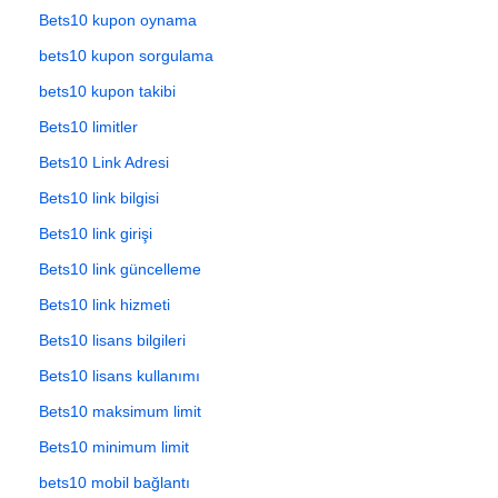
Bets10 kupon oynama
bets10 kupon sorgulama
bets10 kupon takibi
Bets10 limitler
Bets10 Link Adresi
Bets10 link bilgisi
Bets10 link girişi
Bets10 link güncelleme
Bets10 link hizmeti
Bets10 lisans bilgileri
Bets10 lisans kullanımı
Bets10 maksimum limit
Bets10 minimum limit
bets10 mobil bağlantı