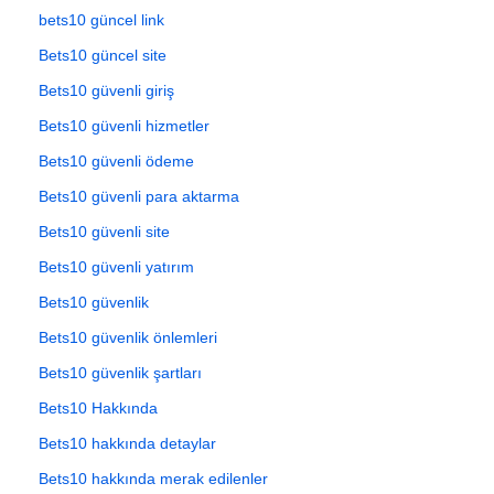
bets10 güncel link
Bets10 güncel site
Bets10 güvenli giriş
Bets10 güvenli hizmetler
Bets10 güvenli ödeme
Bets10 güvenli para aktarma
Bets10 güvenli site
Bets10 güvenli yatırım
Bets10 güvenlik
Bets10 güvenlik önlemleri
Bets10 güvenlik şartları
Bets10 Hakkında
Bets10 hakkında detaylar
Bets10 hakkında merak edilenler