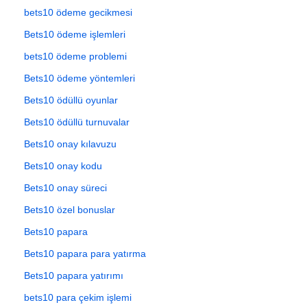
bets10 ödeme gecikmesi
Bets10 ödeme işlemleri
bets10 ödeme problemi
Bets10 ödeme yöntemleri
Bets10 ödüllü oyunlar
Bets10 ödüllü turnuvalar
Bets10 onay kılavuzu
Bets10 onay kodu
Bets10 onay süreci
Bets10 özel bonuslar
Bets10 papara
Bets10 papara para yatırma
Bets10 papara yatırımı
bets10 para çekim işlemi