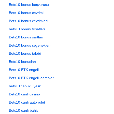
Bets10 bonus başvurusu
Bets10 bonus çevrimi
Bets10 bonus çevrimleri
bets10 bonus fırsatları
Bets10 bonus şartları
Bets10 bonus seçenekleri
Bets10 bonus talebi
Bets10 bonusları
Bets10 BTK engeli
Bets10 BTK engelli adresler
bets10 çabuk üyelik
Bets10 canli casino
Bets10 canlı auto rulet
Bets10 canlı bahis