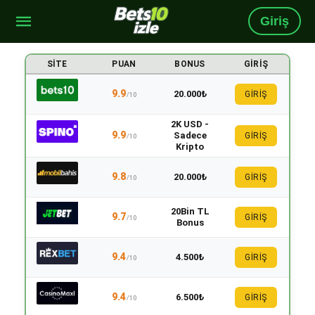
Giriş
SITE
PUAN
BONUS
GIRIŞ
9.9
20.000₺
GİRİŞ
/10
2K USD -
9.9
Sadece
GİRİŞ
/10
Kripto
9.8
20.000₺
GİRİŞ
/10
20Bin TL
9.7
GİRİŞ
/10
Bonus
9.4
4.500₺
GİRİŞ
/10
9.4
6.500₺
GİRİŞ
/10