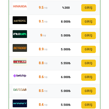
9.5
%300
GİRİŞ
/10
9.1
8.000₺
GİRİŞ
/10
9
5.000₺
GİRİŞ
/10
8.9
5.000₺
GİRİŞ
/10
8.8
5.550₺
GİRİŞ
/10
8.6
6.000₺
GİRİŞ
/10
8.5
5.000₺
GİRİŞ
/10
8.4
5.500₺
GİRİŞ
/10