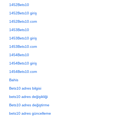
1452Bets10
1452Bets10 giriş
1452Bets10.com
1453Bets10
1453Bets10 giriş
1453Bets10.com
1454Bets10
1454Bets10 giriş
1454Bets10.com
Bahis
Bets10 adres bilgisi
bets10 adres değişikliği
Bets10 adres değiştirme
bets10 adres güncelleme