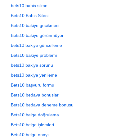
bets10 bahis silme
Bets10 Bahis Sitesi
Bets10 bakiye gecikmesi
Bets10 bakiye görünmüyor
bets10 bakiye güncelleme
Bets10 bakiye problemi
bets10 bakiye sorunu
bets10 bakiye yenileme
Bets10 başvuru formu
Bets10 bedava bonuslar
Bets10 bedava deneme bonusu
Bets10 belge doğrulama
Bets10 belge işlemleri
Bets10 belge onayı