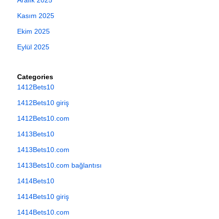
Kasım 2025
Ekim 2025
Eylül 2025
Categories
1412Bets10
1412Bets10 giriş
1412Bets10.com
1413Bets10
1413Bets10.com
1413Bets10.com bağlantısı
1414Bets10
1414Bets10 giriş
1414Bets10.com