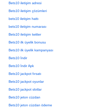
Bets10 iletişim adresi
Bets10 iletişim çözümleri
bets10 iletişim hattı
bets10 iletişim numarası
Bets10 iletişim twitter
Bets10 ilk üyelik bonusu
Bets10 ilk üyelik kampanyası
Bets10 İndir
Bets10 İndir Apk
Bets10 jackpot fırsatı
Bets10 jackpot oyunlar
Bets10 jackpot slotlar
Bets10 jeton cüzdan
Bets10 jeton cüzdan ödeme