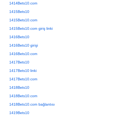
1414Bets10.com
1415Bets10
1415Bets10.com
1415Bets10.com giriş linki
1416Bets10
1416Bets10 girişi
1416Bets10.com
1417Bets10
1417Bets10 linki
1417Bets10.com
1418Bets10
1418Bets10.com
1418Bets10.com bağlantısı
1419Bets10