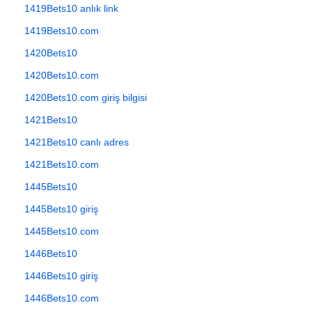
1419Bets10 anlık link
1419Bets10.com
1420Bets10
1420Bets10.com
1420Bets10.com giriş bilgisi
1421Bets10
1421Bets10 canlı adres
1421Bets10.com
1445Bets10
1445Bets10 giriş
1445Bets10.com
1446Bets10
1446Bets10 giriş
1446Bets10.com