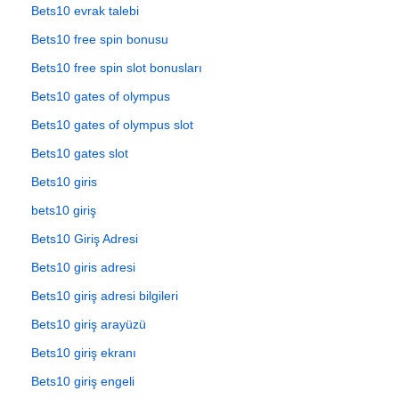
Bets10 evrak talebi
Bets10 free spin bonusu
Bets10 free spin slot bonusları
Bets10 gates of olympus
Bets10 gates of olympus slot
Bets10 gates slot
Bets10 giris
bets10 giriş
Bets10 Giriş Adresi
Bets10 giris adresi
Bets10 giriş adresi bilgileri
Bets10 giriş arayüzü
Bets10 giriş ekranı
Bets10 giriş engeli