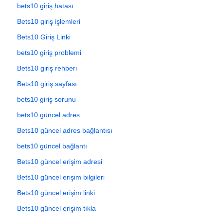
bets10 giriş hatası
Bets10 giriş işlemleri
Bets10 Giriş Linki
bets10 giriş problemi
Bets10 giriş rehberi
Bets10 giriş sayfası
bets10 giriş sorunu
bets10 güncel adres
Bets10 güncel adres bağlantısı
bets10 güncel bağlantı
Bets10 güncel erişim adresi
Bets10 güncel erişim bilgileri
Bets10 güncel erişim linki
Bets10 güncel erişim tıkla