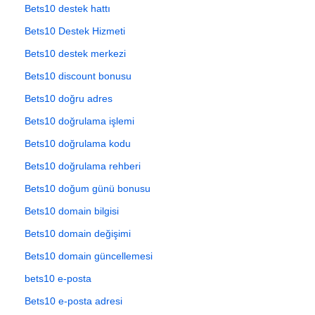
Bets10 destek hattı
Bets10 Destek Hizmeti
Bets10 destek merkezi
Bets10 discount bonusu
Bets10 doğru adres
Bets10 doğrulama işlemi
Bets10 doğrulama kodu
Bets10 doğrulama rehberi
Bets10 doğum günü bonusu
Bets10 domain bilgisi
Bets10 domain değişimi
Bets10 domain güncellemesi
bets10 e-posta
Bets10 e-posta adresi