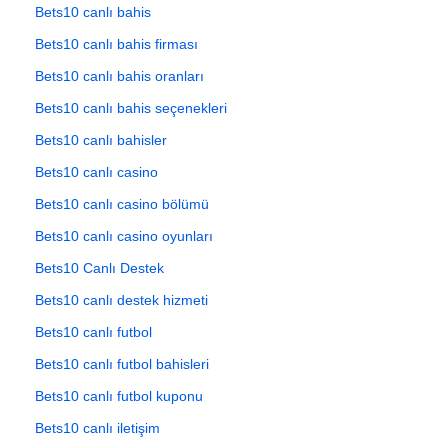
Bets10 canlı bahis
Bets10 canlı bahis firması
Bets10 canlı bahis oranları
Bets10 canlı bahis seçenekleri
Bets10 canlı bahisler
Bets10 canlı casino
Bets10 canlı casino bölümü
Bets10 canlı casino oyunları
Bets10 Canlı Destek
Bets10 canlı destek hizmeti
Bets10 canlı futbol
Bets10 canlı futbol bahisleri
Bets10 canlı futbol kuponu
Bets10 canlı iletişim