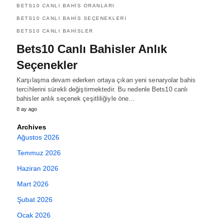
BETS10 CANLI BAHIS ORANLARI
BETS10 CANLI BAHIS SEÇENEKLERI
BETS10 CANLI BAHISLER
Bets10 Canlı Bahisler Anlık
Seçenekler
Karşılaşma devam ederken ortaya çıkan yeni senaryolar bahis
tercihlerini sürekli değiştirmektedir. Bu nedenle Bets10 canlı
bahisler anlık seçenek çeşitliliğiyle öne…
8 ay ago
Archives
Ağustos 2026
Temmuz 2026
Haziran 2026
Mart 2026
Şubat 2026
Ocak 2026