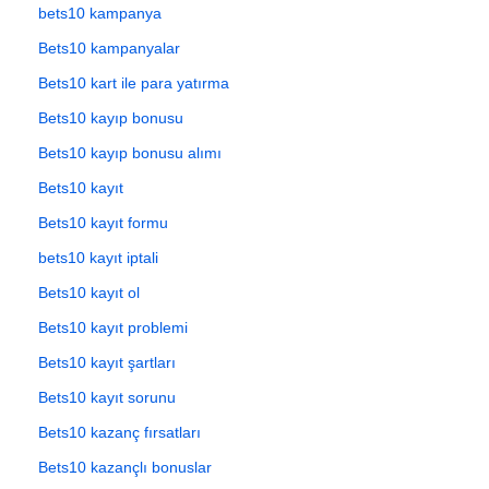
bets10 kampanya
Bets10 kampanyalar
Bets10 kart ile para yatırma
Bets10 kayıp bonusu
Bets10 kayıp bonusu alımı
Bets10 kayıt
Bets10 kayıt formu
bets10 kayıt iptali
Bets10 kayıt ol
Bets10 kayıt problemi
Bets10 kayıt şartları
Bets10 kayıt sorunu
Bets10 kazanç fırsatları
Bets10 kazançlı bonuslar