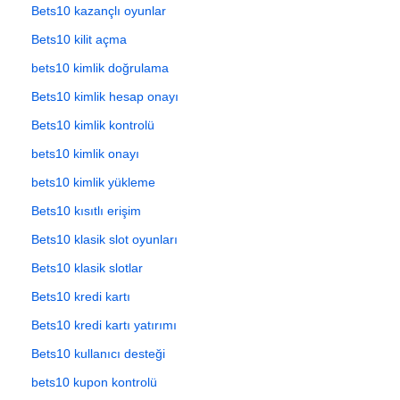
Bets10 kazançlı oyunlar
Bets10 kilit açma
bets10 kimlik doğrulama
Bets10 kimlik hesap onayı
Bets10 kimlik kontrolü
bets10 kimlik onayı
bets10 kimlik yükleme
Bets10 kısıtlı erişim
Bets10 klasik slot oyunları
Bets10 klasik slotlar
Bets10 kredi kartı
Bets10 kredi kartı yatırımı
Bets10 kullanıcı desteği
bets10 kupon kontrolü