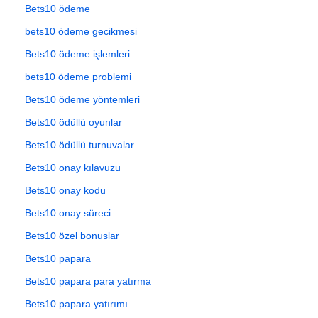
Bets10 ödeme
bets10 ödeme gecikmesi
Bets10 ödeme işlemleri
bets10 ödeme problemi
Bets10 ödeme yöntemleri
Bets10 ödüllü oyunlar
Bets10 ödüllü turnuvalar
Bets10 onay kılavuzu
Bets10 onay kodu
Bets10 onay süreci
Bets10 özel bonuslar
Bets10 papara
Bets10 papara para yatırma
Bets10 papara yatırımı