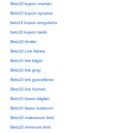
Bets10 kupon oranları
Bets10 kupon oynama
bets10 kupon sorgulama
bets10 kupon takibi
Bets10 limitler
Bets10 Link Adresi
Bets10 link bilgisi
Bets10 link girişi
Bets10 link güncelleme
Bets10 link hizmeti
Bets10 lisans bilgileri
Bets10 lisans kullanımı
Bets10 maksimum limit
Bets10 minimum limit