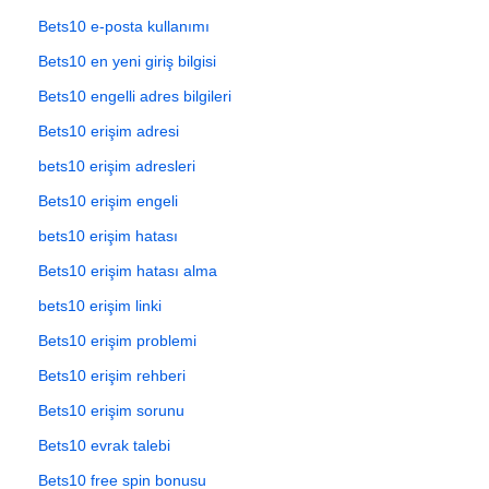
Bets10 e-posta kullanımı
Bets10 en yeni giriş bilgisi
Bets10 engelli adres bilgileri
Bets10 erişim adresi
bets10 erişim adresleri
Bets10 erişim engeli
bets10 erişim hatası
Bets10 erişim hatası alma
bets10 erişim linki
Bets10 erişim problemi
Bets10 erişim rehberi
Bets10 erişim sorunu
Bets10 evrak talebi
Bets10 free spin bonusu