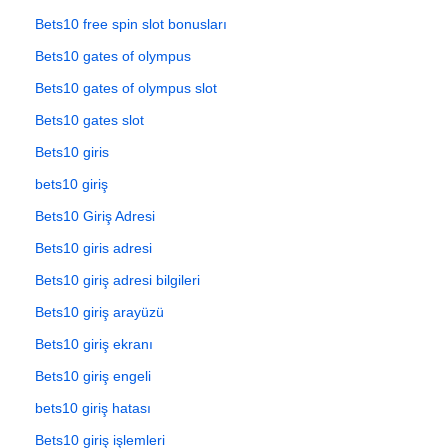
Bets10 free spin slot bonusları
Bets10 gates of olympus
Bets10 gates of olympus slot
Bets10 gates slot
Bets10 giris
bets10 giriş
Bets10 Giriş Adresi
Bets10 giris adresi
Bets10 giriş adresi bilgileri
Bets10 giriş arayüzü
Bets10 giriş ekranı
Bets10 giriş engeli
bets10 giriş hatası
Bets10 giriş işlemleri