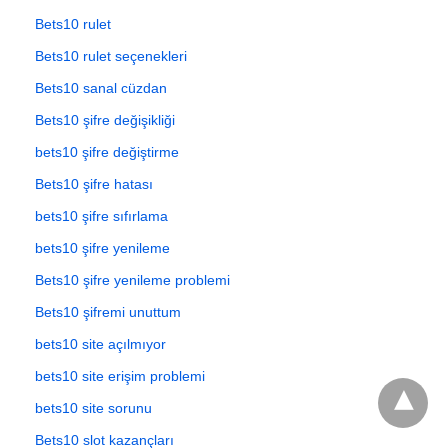
Bets10 rulet
Bets10 rulet seçenekleri
Bets10 sanal cüzdan
Bets10 şifre değişikliği
bets10 şifre değiştirme
Bets10 şifre hatası
bets10 şifre sıfırlama
bets10 şifre yenileme
Bets10 şifre yenileme problemi
Bets10 şifremi unuttum
bets10 site açılmıyor
bets10 site erişim problemi
bets10 site sorunu
Bets10 slot kazançları