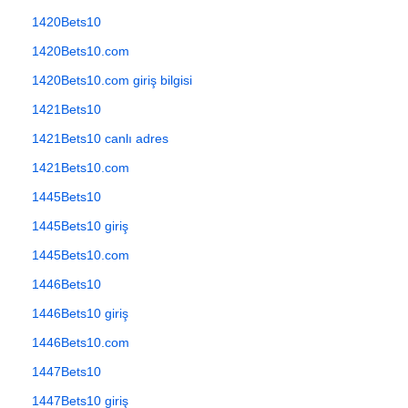
1420Bets10
1420Bets10.com
1420Bets10.com giriş bilgisi
1421Bets10
1421Bets10 canlı adres
1421Bets10.com
1445Bets10
1445Bets10 giriş
1445Bets10.com
1446Bets10
1446Bets10 giriş
1446Bets10.com
1447Bets10
1447Bets10 giriş