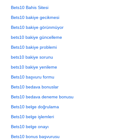
Bets10 Bahis Sitesi
Bets10 bakiye gecikmesi
Bets10 bakiye görünmüyor
bets10 bakiye güncelleme
Bets10 bakiye problemi
bets10 bakiye sorunu
bets10 bakiye yenileme
Bets10 başvuru formu
Bets10 bedava bonuslar
Bets10 bedava deneme bonusu
Bets10 belge doğrulama
Bets10 belge işlemleri
Bets10 belge onayı
Bets10 bonus başvurusu