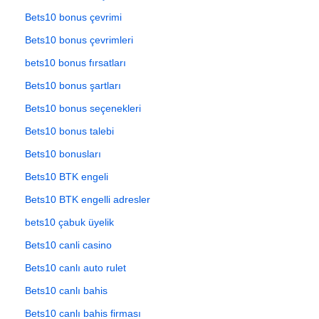
Bets10 bonus çevrimi
Bets10 bonus çevrimleri
bets10 bonus fırsatları
Bets10 bonus şartları
Bets10 bonus seçenekleri
Bets10 bonus talebi
Bets10 bonusları
Bets10 BTK engeli
Bets10 BTK engelli adresler
bets10 çabuk üyelik
Bets10 canli casino
Bets10 canlı auto rulet
Bets10 canlı bahis
Bets10 canlı bahis firması