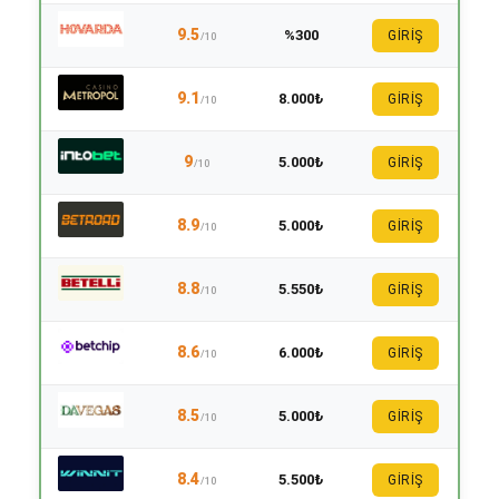
9.5
%300
GİRİŞ
/10
9.1
8.000₺
GİRİŞ
/10
9
5.000₺
GİRİŞ
/10
8.9
5.000₺
GİRİŞ
/10
8.8
5.550₺
GİRİŞ
/10
8.6
6.000₺
GİRİŞ
/10
8.5
5.000₺
GİRİŞ
/10
8.4
5.500₺
GİRİŞ
/10