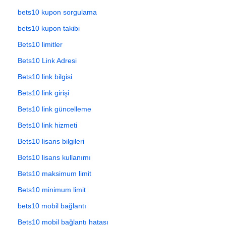
bets10 kupon sorgulama
bets10 kupon takibi
Bets10 limitler
Bets10 Link Adresi
Bets10 link bilgisi
Bets10 link girişi
Bets10 link güncelleme
Bets10 link hizmeti
Bets10 lisans bilgileri
Bets10 lisans kullanımı
Bets10 maksimum limit
Bets10 minimum limit
bets10 mobil bağlantı
Bets10 mobil bağlantı hatası