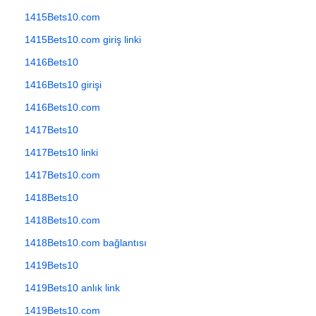
1415Bets10.com
1415Bets10.com giriş linki
1416Bets10
1416Bets10 girişi
1416Bets10.com
1417Bets10
1417Bets10 linki
1417Bets10.com
1418Bets10
1418Bets10.com
1418Bets10.com bağlantısı
1419Bets10
1419Bets10 anlık link
1419Bets10.com