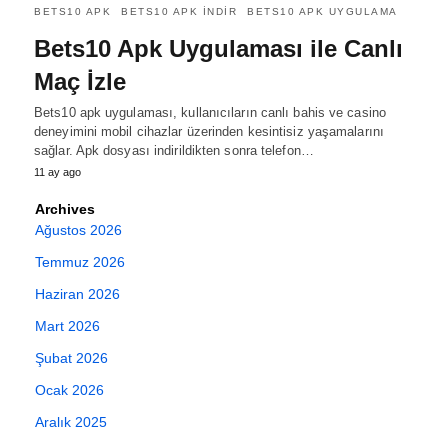
BETS10 APK
BETS10 APK İNDIR
BETS10 APK UYGULAMA
Bets10 Apk Uygulaması ile Canlı
Maç İzle
Bets10 apk uygulaması, kullanıcıların canlı bahis ve casino
deneyimini mobil cihazlar üzerinden kesintisiz yaşamalarını
sağlar. Apk dosyası indirildikten sonra telefon…
11 ay ago
Archives
Ağustos 2026
Temmuz 2026
Haziran 2026
Mart 2026
Şubat 2026
Ocak 2026
Aralık 2025