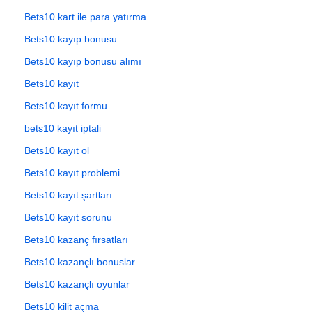
Bets10 kart ile para yatırma
Bets10 kayıp bonusu
Bets10 kayıp bonusu alımı
Bets10 kayıt
Bets10 kayıt formu
bets10 kayıt iptali
Bets10 kayıt ol
Bets10 kayıt problemi
Bets10 kayıt şartları
Bets10 kayıt sorunu
Bets10 kazanç fırsatları
Bets10 kazançlı bonuslar
Bets10 kazançlı oyunlar
Bets10 kilit açma