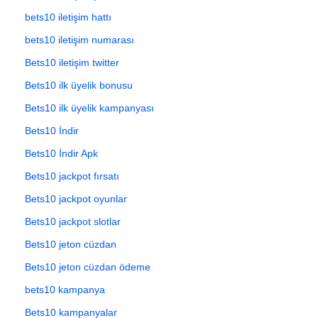
bets10 iletişim hattı
bets10 iletişim numarası
Bets10 iletişim twitter
Bets10 ilk üyelik bonusu
Bets10 ilk üyelik kampanyası
Bets10 İndir
Bets10 İndir Apk
Bets10 jackpot fırsatı
Bets10 jackpot oyunlar
Bets10 jackpot slotlar
Bets10 jeton cüzdan
Bets10 jeton cüzdan ödeme
bets10 kampanya
Bets10 kampanyalar