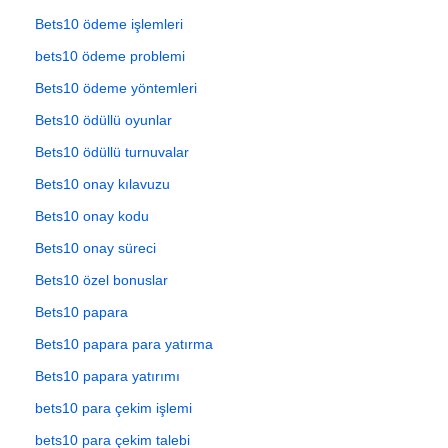
Bets10 ödeme işlemleri
bets10 ödeme problemi
Bets10 ödeme yöntemleri
Bets10 ödüllü oyunlar
Bets10 ödüllü turnuvalar
Bets10 onay kılavuzu
Bets10 onay kodu
Bets10 onay süreci
Bets10 özel bonuslar
Bets10 papara
Bets10 papara para yatırma
Bets10 papara yatırımı
bets10 para çekim işlemi
bets10 para çekim talebi