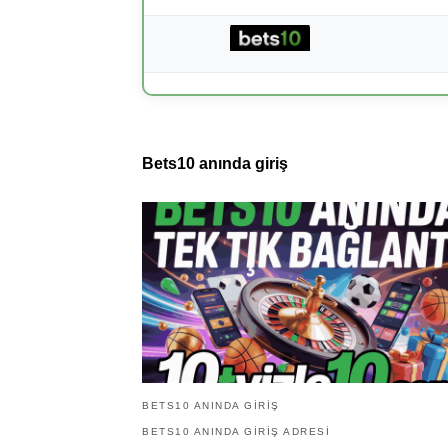
Bets10 anında giriş
BETS10 ANINDA GIRIŞ
BETS10 ANINDA GIRIŞ ADRESI