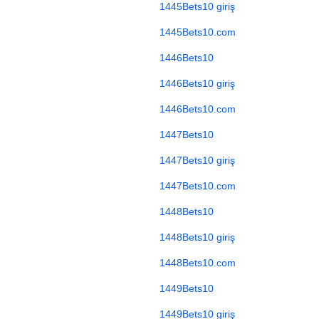
1445Bets10 giriş
1445Bets10.com
1446Bets10
1446Bets10 giriş
1446Bets10.com
1447Bets10
1447Bets10 giriş
1447Bets10.com
1448Bets10
1448Bets10 giriş
1448Bets10.com
1449Bets10
1449Bets10 giriş