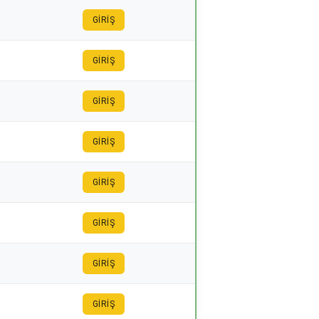
GİRİŞ
GİRİŞ
GİRİŞ
GİRİŞ
GİRİŞ
GİRİŞ
GİRİŞ
GİRİŞ