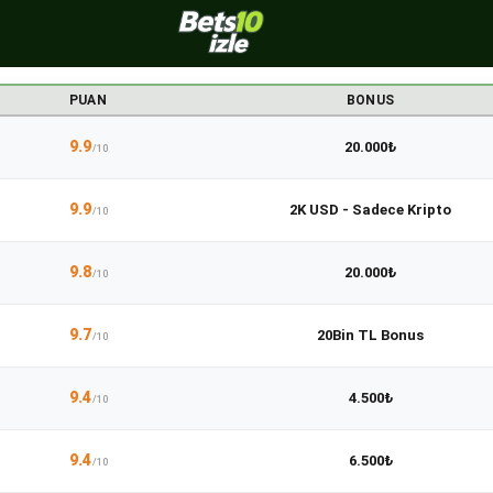
PUAN
BONUS
9.9
20.000₺
/10
9.9
2K USD - Sadece Kripto
/10
9.8
20.000₺
/10
9.7
20Bin TL Bonus
/10
9.4
4.500₺
/10
9.4
6.500₺
/10