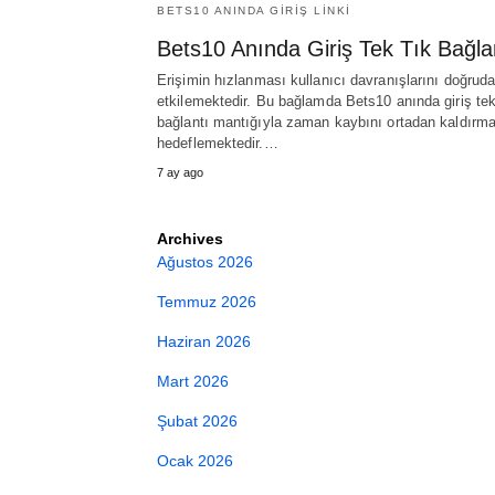
BETS10 ANINDA GIRIŞ LINKI
Bets10 Anında Giriş Tek Tık Bağla
Erişimin hızlanması kullanıcı davranışlarını doğrud
etkilemektedir. Bu bağlamda Bets10 anında giriş tek
bağlantı mantığıyla zaman kaybını ortadan kaldırma
hedeflemektedir.…
7 ay ago
Archives
Ağustos 2026
Temmuz 2026
Haziran 2026
Mart 2026
Şubat 2026
Ocak 2026