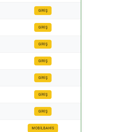
GİRİŞ
GİRİŞ
GİRİŞ
GİRİŞ
GİRİŞ
GİRİŞ
GİRİŞ
MOBILBAHIS