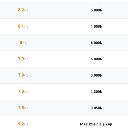
8.2
5.000₺
/10
8.1
4.000₺
/10
8
6.000₺
/10
7.9
6.000₺
/10
7.8
5.000₺
/10
7.8
4.300₺
/10
7.8
3.050₺
/10
9.2
Maç izle giriş Yap
/10