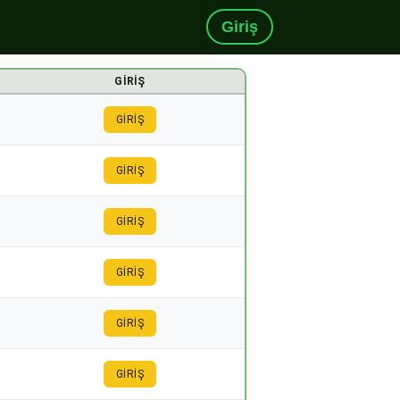
Giriş
GIRIŞ
GİRİŞ
GİRİŞ
GİRİŞ
GİRİŞ
GİRİŞ
GİRİŞ