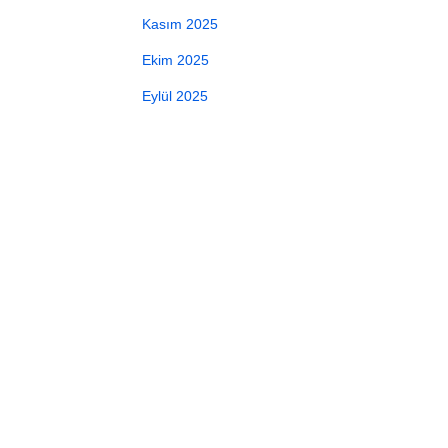
Kasım 2025
Ekim 2025
Eylül 2025