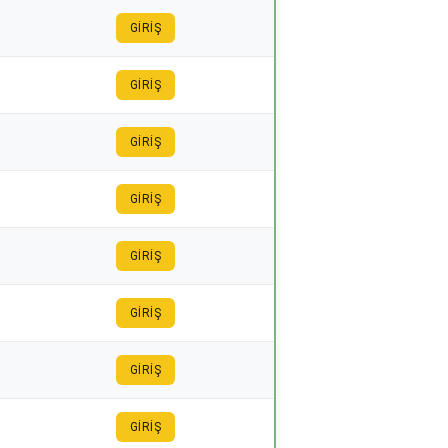
GİRİŞ
GİRİŞ
GİRİŞ
GİRİŞ
GİRİŞ
GİRİŞ
GİRİŞ
GİRİŞ