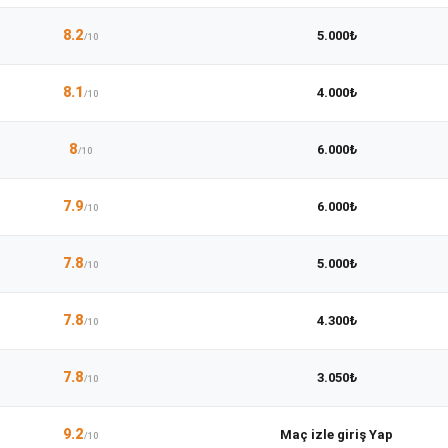
8.2
5.000₺
/10
8.1
4.000₺
/10
8
6.000₺
/10
7.9
6.000₺
/10
7.8
5.000₺
/10
7.8
4.300₺
/10
7.8
3.050₺
/10
9.2
Maç izle giriş Yap
/10