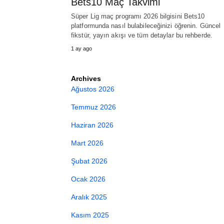
Bets10 Maç Takvimi
Süper Lig maç programı 2026 bilgisini Bets10
platformunda nasıl bulabileceğinizi öğrenin. Güncel
fikstür, yayın akışı ve tüm detaylar bu rehberde.
1 ay ago
Archives
Ağustos 2026
Temmuz 2026
Haziran 2026
Mart 2026
Şubat 2026
Ocak 2026
Aralık 2025
Kasım 2025