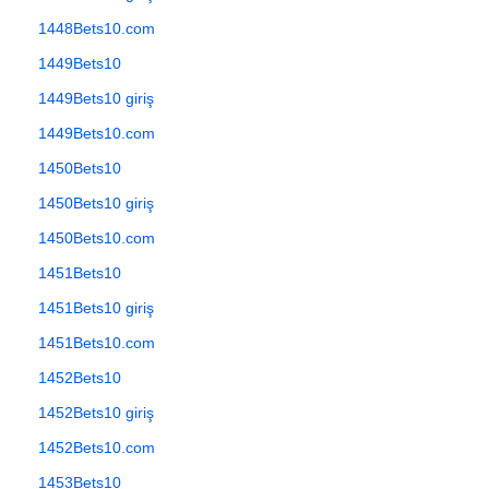
1448Bets10.com
1449Bets10
1449Bets10 giriş
1449Bets10.com
1450Bets10
1450Bets10 giriş
1450Bets10.com
1451Bets10
1451Bets10 giriş
1451Bets10.com
1452Bets10
1452Bets10 giriş
1452Bets10.com
1453Bets10