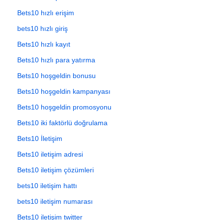
Bets10 hızlı erişim
bets10 hızlı giriş
Bets10 hızlı kayıt
Bets10 hızlı para yatırma
Bets10 hoşgeldin bonusu
Bets10 hoşgeldin kampanyası
Bets10 hoşgeldin promosyonu
Bets10 iki faktörlü doğrulama
Bets10 İletişim
Bets10 iletişim adresi
Bets10 iletişim çözümleri
bets10 iletişim hattı
bets10 iletişim numarası
Bets10 iletişim twitter