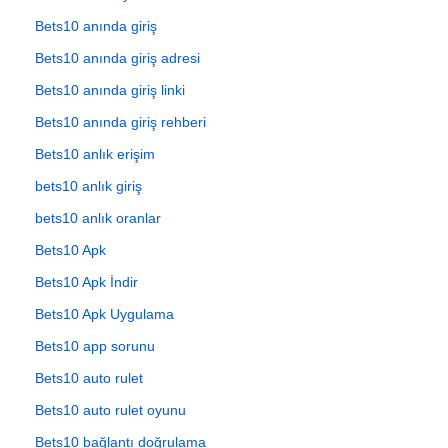
Bets10 anında giriş
Bets10 anında giriş adresi
Bets10 anında giriş linki
Bets10 anında giriş rehberi
Bets10 anlık erişim
bets10 anlık giriş
bets10 anlık oranlar
Bets10 Apk
Bets10 Apk İndir
Bets10 Apk Uygulama
Bets10 app sorunu
Bets10 auto rulet
Bets10 auto rulet oyunu
Bets10 bağlantı doğrulama