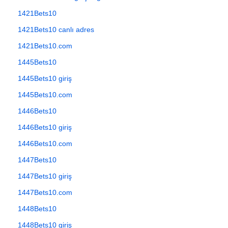
1421Bets10
1421Bets10 canlı adres
1421Bets10.com
1445Bets10
1445Bets10 giriş
1445Bets10.com
1446Bets10
1446Bets10 giriş
1446Bets10.com
1447Bets10
1447Bets10 giriş
1447Bets10.com
1448Bets10
1448Bets10 giriş