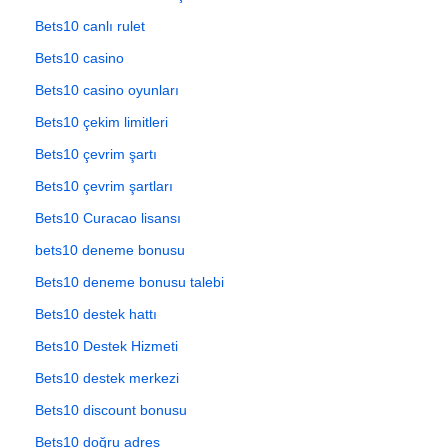
Bets10 canlı rulet
Bets10 casino
Bets10 casino oyunları
Bets10 çekim limitleri
Bets10 çevrim şartı
Bets10 çevrim şartları
Bets10 Curacao lisansı
bets10 deneme bonusu
Bets10 deneme bonusu talebi
Bets10 destek hattı
Bets10 Destek Hizmeti
Bets10 destek merkezi
Bets10 discount bonusu
Bets10 doğru adres