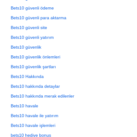
Bets10 güvenli ödeme
Bets10 güvenli para aktarma
Bets10 güvenli site
Bets10 güvenli yatırım
Bets10 güvenlik
Bets10 güvenlik önlemleri
Bets10 güvenlik şartları
Bets10 Hakkında
Bets10 hakkında detaylar
Bets10 hakkında merak edilenler
Bets10 havale
Bets10 havale ile yatırım
Bets10 havale işlemleri
bets10 hediye bonus