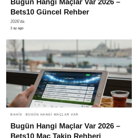
Bugün Hangi Maçlar Var 2026 –
Bets10 Güncel Rehber
2026'da
2 ay ago
BAHIS
BUGÜN HANGI MAÇLAR VAR
Bugün Hangi Maçlar Var 2026 –
Bets10 Maç Takip Rehberi