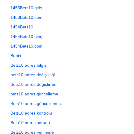
1453Bets10 giriş
1453Bets10.com
1454Bets10
1454Bets10 giriş
1454Bets10.com
Bahis
Bets10 adres bilgisi
bets10 adres değişikliği
Bets10 adres değiştirme
bets10 adres güncelleme
Bets10 adres güncellemesi
Bets10 adres kontrolü
Bets10 adres sorunu
Bets10 adres yenileme