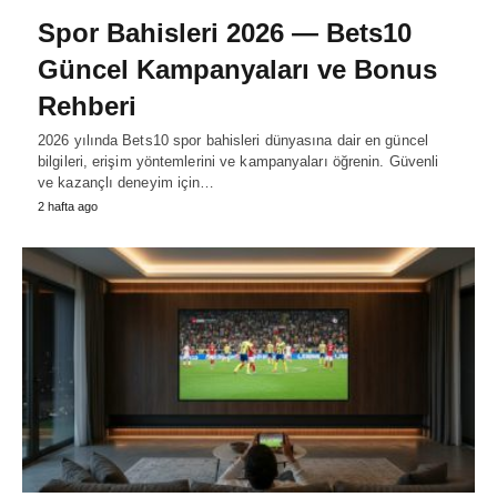
Spor Bahisleri 2026 — Bets10
Güncel Kampanyaları ve Bonus
Rehberi
2026 yılında Bets10 spor bahisleri dünyasına dair en güncel
bilgileri, erişim yöntemlerini ve kampanyaları öğrenin. Güvenli
ve kazançlı deneyim için…
2 hafta ago