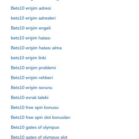
Bets10 erişim adresi
bets10 erişim adresleri
Bets10 erişim engeli
bets10 erişim hatası
Bets10 erişim hatası alma
bets10 erişim linki
Bets10 erişim problemi
Bets10 erişim rehberi
Bets10 erişim sorunu
Bets10 evrak talebi
Bets10 free spin bonusu
Bets10 free spin slot bonusları
Bets10 gates of olympus
Bets10 gates of olympus slot