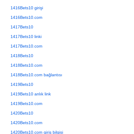
1416Bets10 girişi
1416Bets10.com
1417Bets10
1417Bets10 linki
1417Bets10.com
1418Bets10
1418Bets10.com
1418Bets10.com bağlantısı
1419Bets10
1419Bets10 anlık link
1419Bets10.com
1420Bets10
1420Bets10.com
1420Bets10.com giriş bilgisi